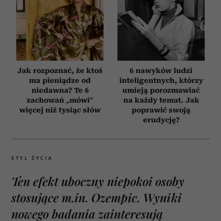
Jak rozpoznać, że ktoś
6 nawyków ludzi
ma pieniądze od
inteligentnych, którzy
niedawna? Te 6
umieją porozmawiać
zachowań „mówi”
na każdy temat. Jak
więcej niż tysiąc słów
poprawić swoją
erudycję?
STYL ŻYCIA
Ten efekt uboczny niepokoi osoby
stosujące m.in. Ozempic. Wyniki
nowego badania zainteresują