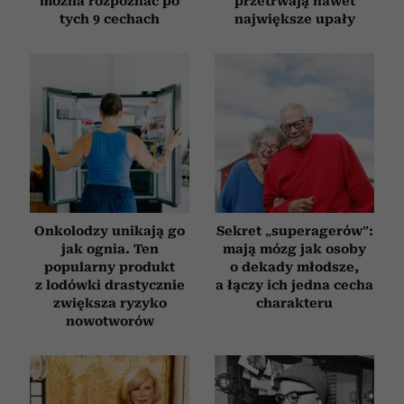
można rozpoznać po
przetrwają nawet
tych 9 cechach
największe upały
Onkolodzy unikają go
Sekret „superagerów”:
jak ognia. Ten
mają mózg jak osoby
popularny produkt
o dekady młodsze,
z lodówki drastycznie
a łączy ich jedna cecha
zwiększa ryzyko
charakteru
nowotworów