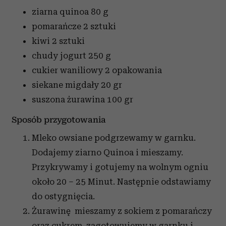
ziarna quinoa
80 g
pomarańcze
2 sztuki
kiwi
2 sztuki
chudy jogurt
250 g
cukier waniliowy
2 opakowania
siekane migdały
20 gr
suszona żurawina
100 gr
Sposób przygotowania
Mleko owsiane podgrzewamy w garnku.
Dodajemy ziarno Quinoa i mieszamy.
Przykrywamy i gotujemy na wolnym ogniu
około 20 – 25 Minut. Następnie odstawiamy
do ostygnięcia.
Żurawinę mieszamy z sokiem z pomarańczy
oraz cukrem, zagotowujemy w garnku i