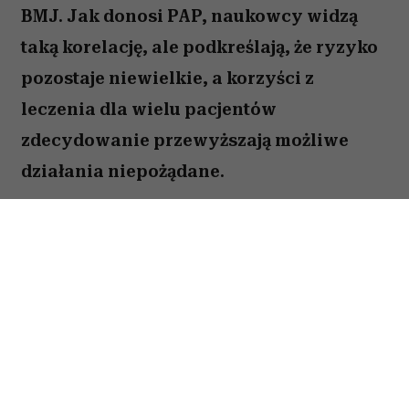
BMJ. Jak donosi PAP, naukowcy widzą
taką korelację, ale podkreślają, że ryzyko
pozostaje niewielkie, a korzyści z
leczenia dla wielu pacjentów
zdecydowanie przewyższają możliwe
działania niepożądane.
Ozempic a łysienie. Czy jest się
czego bać?
Leki-agoniści receptora GLP-1 (w tym znany
Ozempic) są stosowane w leczeniu cukrzycy typu
2, a coraz częściej także otyłości. Do tej pory
dostrzegano głównie pozytywne skutki ich
przyjmowania, takie jak spadek masy ciała,