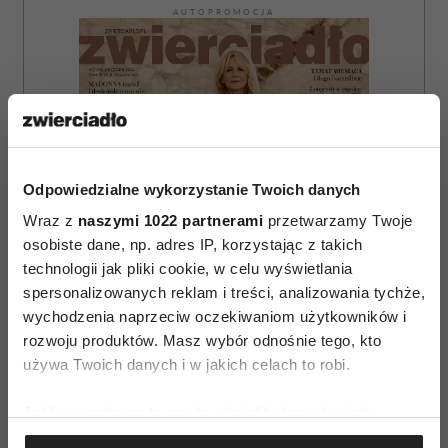
AUTOPROMOCJA
Odpowiedzialne wykorzystanie Twoich danych
Wraz z
naszymi 1022 partnerami
przetwarzamy Twoje
osobiste dane, np. adres IP, korzystając z takich
technologii jak pliki cookie, w celu wyświetlania
spersonalizowanych reklam i treści, analizowania tychże,
wychodzenia naprzeciw oczekiwaniom użytkowników i
rozwoju produktów. Masz wybór odnośnie tego, kto
używa Twoich danych i w jakich celach to robi.
ZAMÓW
Jeśli wyrazisz na to zgodę, chcielibyśmy również:
Gromadzić dane dotyczące Twojej lokalizacji