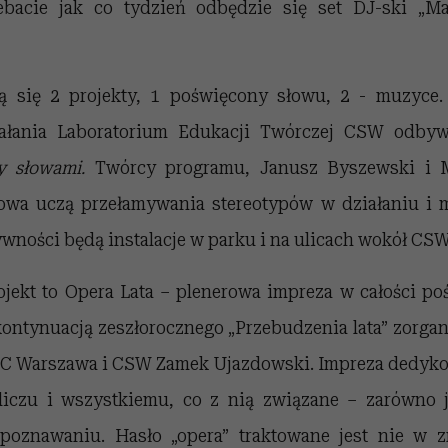
bacie jak co tydzień odbędzie się set DJ-ski „M
 się 2 projekty, 1 poświęcony słowu, 2 - muzyce. 
ziałania Laboratorium Edukacji Twórczej CSW odby
y słowami.
Twórcy programu, Janusz Byszewski i 
owa uczą przełamywania stereotypów w działaniu i 
ywności będą instalacje w parku i na ulicach wokół CSW
ojekt to Opera Lata – plenerowa impreza w całości p
kontynuacją zeszłorocznego „Przebudzenia lata” zorga
C Warszawa i CSW Zamek Ujazdowski. Impreza dedyko
iczu i wszystkiemu, co z nią związane – zarówno j
 poznawaniu. Hasło „opera” traktowane jest nie w 