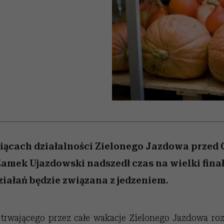
 5,
kwestie, o których wciąż
skutki dla związku i dla
Miller s. 5, odc. 6]
Raport Lyst ujaw
boimy się mówić
partnerki
najbardziej pożąd
ubrania i marki se
ącach działalności Zielonego Jazdowa przed 
amek Ujazdowski nadszedł czas na wielki finał
ziałań będzie związana z jedzeniem.
trwającego przez całe wakacje Zielonego Jazdowa ro