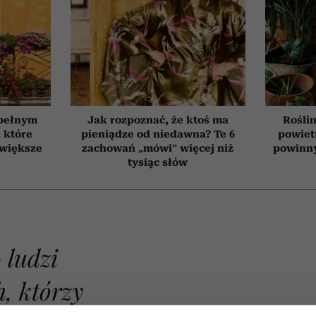
 pełnym
Jak rozpoznać, że ktoś ma
Roślin
, które
pieniądze od niedawna? Te 6
powiet
jwiększe
zachowań „mówi” więcej niż
powinn
tysiąc słów
A
 ludzi