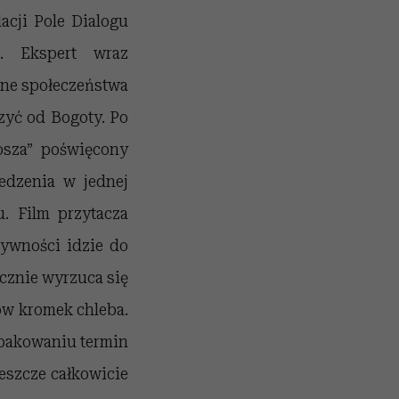
acji Pole Dialogu
ej. Ekspert wraz
dne społeczeństwa
zyć od Bogoty. Po
osza
”
poświęcony
edzenia w jednej
. Film przytacza
żywności idzie do
cznie wyrzuca się
nów kromek chleba.
opakowaniu termin
jeszcze całkowicie