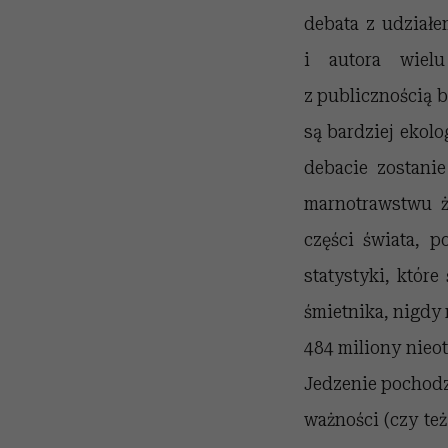
debata z udział
i autora wiel
z publicznością 
są bardziej ekol
debacie zostani
marnotrawstwu ż
części świata, 
statystyki, któr
śmietnika, nigdy
484 miliony nieot
Jedzenie pochodz
ważności (czy też