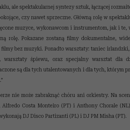
aklu, ale spektakularnej syntezy sztuk, łączącej rozmait
okojące, czy nawet sprzeczne. Główną rolę w spektakl
ęcone muzyce, wykonawcom i instrumentom, jak i te, 
ą rolę. Pokazane zostaną filmy dokumentalne, wide
filmy bez muzyki. Ponadto warsztaty: taniec irlandzki,
, warsztaty śpiewu, oraz specjalny warsztat dla dz
czone są dla tych utalentowanych i dla tych, którym 
.”
rze nie może zabraknąć chóru ani orkiestry. Na scen
, Alfredo Costa Monteiro (PT) i Anthony Chorale (NL)
 wykonają DJ Disco Partizanti (PL) i DJ PM Misha (PT).