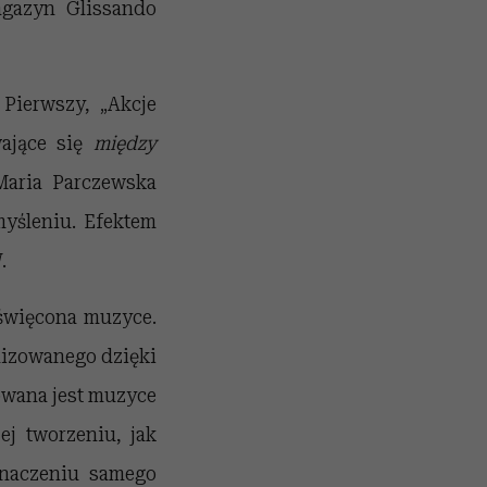
agazyn Glissando
Pierwszy, „Akcje
wające się
między
Maria Parczewska
myśleniu. Efektem
.
oświęcona muzyce.
nizowanego dzięki
wana jest muzyce
ej tworzeniu, jak
znaczeniu samego