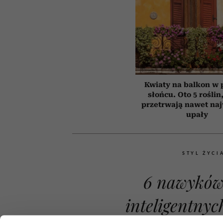
Kwiaty na balkon w
słońcu. Oto 5 roślin
przetrwają nawet na
upały
STYL ŻYCI
6 nawyków