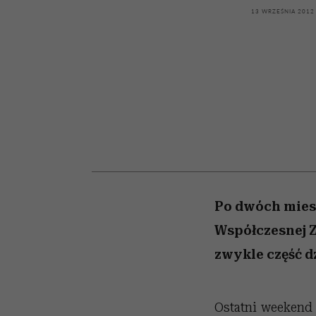
kawę z Kasią Miller”, s.
girls”
13 WRZEŚNIA 2012
odc. 7]
Po dwóch miesi
Współczesnej Z
zwykle część d
Ostatni weekend 