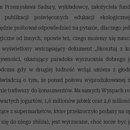
em
Przemysława Sadury, wykładowcy, założyciela fund
u publikacji poświęconych
edukacji ekologiczn
będzie próbował odpowiedzieć na pytanie, d
laczego je
ogiczne od innych, opowie też, czego możemy się nauc
e wyświetlony
wstrząsający dokument
„
Skosztuj z k
ywności, ukazujący paradoks wyrzucania dobrego j
podczas gdy w drugiej ludność wciąż umiera z głodu
e świadczą o tym, że ponad połowa wyprodukowanej 
 nie trafiwszy do konsumentów. Na samych Wyspach ro
wartych jogurtów, 1,6 milionów jabłek oraz 2,6 milio
ące z supermarketów, które przekroczyło podany na 
 się do niego zbliża), jest wyrzucane, choć może być 