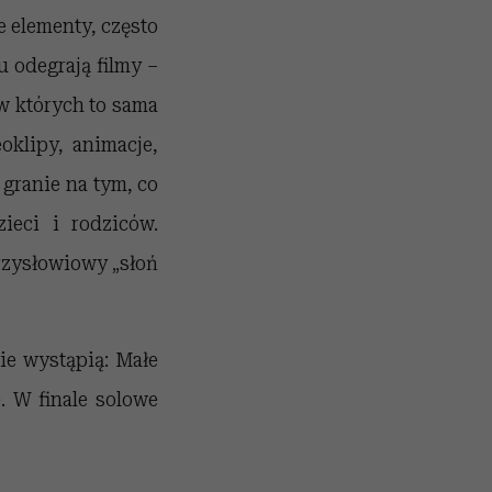
e elementy, często
u odegrają filmy –
w których to sama
oklipy, animacje,
 granie na tym, co
ieci i rodziców.
przysłowiowy „słoń
ie wystąpią: Małe
. W finale solowe