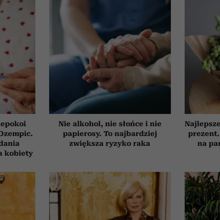
iepokoi
Nie alkohol, nie słońce i nie
Najlepsz
 Ozempic.
papierosy. To najbardziej
prezent.
dania
zwiększa ryzyko raka
na pa
a kobiety