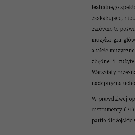
teatralnego spekt
zaskakujące, niep
zarówno te poświ
muzyka gra główn
a także muzyczne 
zbędne i zużyte
Warsztaty przezna
nadepnął na ucho
W prawdziwej ope
Instrumenty (PL)
partie didżejskie