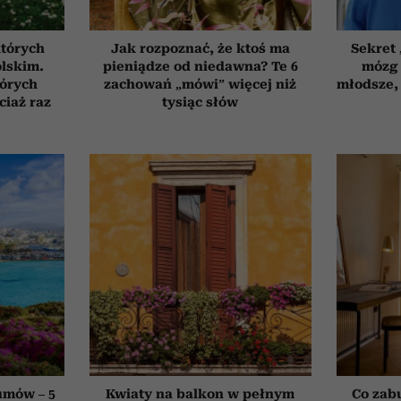
których
Jak rozpoznać, że ktoś ma
Sekret
olskim.
pieniądze od niedawna? Te 6
mózg 
tórych
zachowań „mówi” więcej niż
młodsze, 
ciaż raz
tysiąc słów
umów – 5
Kwiaty na balkon w pełnym
Co zab