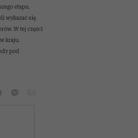
szego etapu.
eli wykazać się
rów. W tej części
w kraju.
ody pod