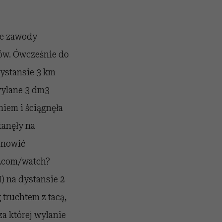
ie zawody
ów. Ówcześnie do
dystansie 3 km
wylane 3 dm3
iem i ściągnęła
tanęły na
znowić
be.com/watch?
) na dystansie 2
 truchtem z tacą,
a której wylanie