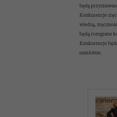
będą przyznawane
Konkurencje zręcz
wiedzą, zręcznośc
będą rozegrane ko
Konkurencje będą
namiotem.