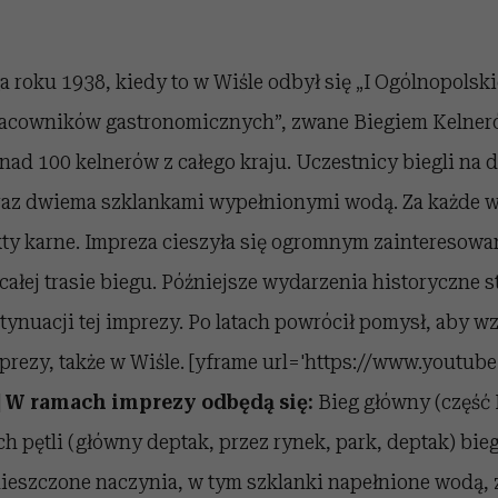
a roku 1938, kiedy to w Wiśle odbył się „I Ogólnopolsk
racowników gastronomicznych”, zwane Biegiem Kelner
nad 100 kelnerów z całego kraju. Uczestnicy biegli na 
 oraz dwiema szklankami wypełnionymi wodą. Za każde 
ty karne. Impreza cieszyła się ogromnym zainteresowan
ałej trasie biegu. Późniejsze wydarzenia historyczne s
ynuacji tej imprezy. Po latach powrócił pomysł, aby w
mprezy, także w Wiśle. [yframe url='https://www.youtu
]
W ramach imprezy odbędą się:
Bieg główny (część I
 pętli (główny deptak, przez rynek, park, deptak) bieg
ieszczone naczynia, w tym szklanki napełnione wodą, z