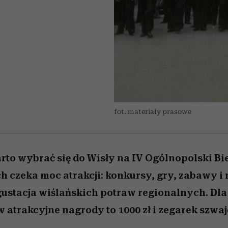
edź
 5,
przekraczają swoje granice
Wiemy, gdzie go kupić
Miller s. 5, odc. 6]
sezon jesień–zima 2
zaskakujący fawo
w seksie?
fot. materiały prasowe
rto wybrać się do Wisły na IV Ogólnopolski Bi
 czeka moc atrakcji: konkursy, gry, zabawy i
ustacja wiślańskich potraw regionalnych. Dl
 atrakcyjne nagrody to 1000 zł i zegarek szwaj