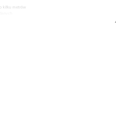
o kilku metrów
 danych
łasne
ać swoją zgodę w
społecznościowe
ORBIS/Corbis via Getty Images)
dostępniamy
nformacje z
05:33