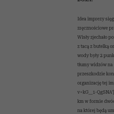
Idea imprezy sięg
zręcznościowe p
Wisły zjechało po
z tacą z butelką
wody były 2 punk
tłumy widzów na c
przeszkodzie kont
organizację tej i
v=kG__1-QgSNA'
km w formie dwóch
na której będą um