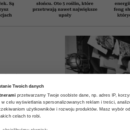
łek. Są
słońcu. Oto 5 roślin, które
energi
zysz
przetrwają nawet największe
feng sh
cjach
upały
który
A
 ludzi
tanie Twoich danych
h, którzy
tnerami
przetwarzamy Twoje osobiste dane, np. adres IP, korzys
zmawiać
ie, w celu wyświetlania spersonalizowanych reklam i treści, anali
zekiwaniom użytkowników i rozwoju produktów. Masz wybór odn
at. Jak
kich celach to robi.
ę, chcielibyśmy również: