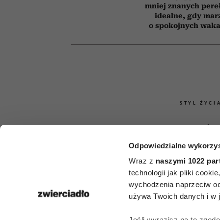
mniej znanych pere
idealne, gdy mar
o spokojnych waka
STYL ŻYCI
6 nawyków
Odpowiedzialne wykorzys
inteligentnyc
Wraz z
naszymi 1022 par
umieją poro
technologii jak pliki cook
wychodzenia naprzeciw oc
na każdy tem
używa Twoich danych i w ja
Jeśli wyrazisz na to zgod