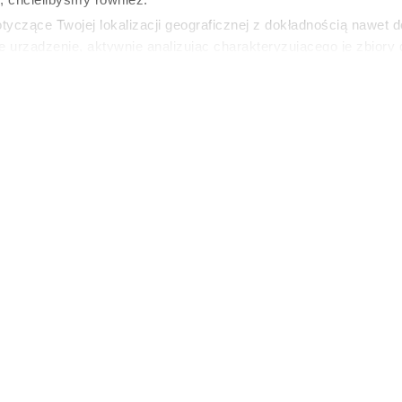
swoją
yczące Twojej lokalizacji geograficznej z dokładnością nawet d
ę?
e urządzenie, aktywnie analizując charakteryzującego je zbiory
wirtualny odcisk palca)
ie tego, jak Twoje osobiste dane są przetwarzane oraz ustaw w
NIAK
zegółów
. W Deklaracji plików cookie możesz zmienić lub wycof
ie do spersonalizowania treści i reklam, aby oferować funkcje 
(Fot. John Springer Collection/C
 witrynie. Informacje o tym, jak korzystasz z naszej witryny, u
ym, reklamowym i analitycznym. Partnerzy mogą połączyć te i
 od Ciebie lub uzyskanymi podczas korzystania z ich usług.
ODSŁUCHAJ ARTYKUŁ