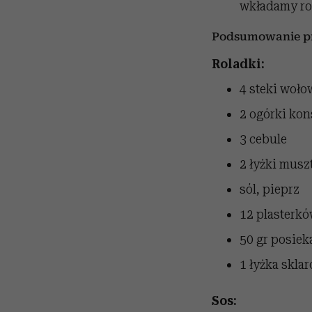
wkładamy ro
Podsumowanie pr
Roladki:
4 steki woło
2 ogórki kon
3 cebule
2 łyżki muszt
sól, pieprz
12 plasterkó
50 gr posie
1 łyżka skla
Sos: