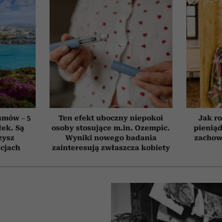
umów – 5
Ten efekt uboczny niepokoi
Jak ro
łek. Są
osoby stosujące m.in. Ozempic.
pieniąd
zysz
Wyniki nowego badania
zachow
cjach
zainteresują zwłaszcza kobiety