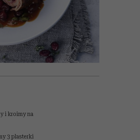
nił
relację z pieniędzmi
ane
zonu
y i kroimy na
y 3 plasterki