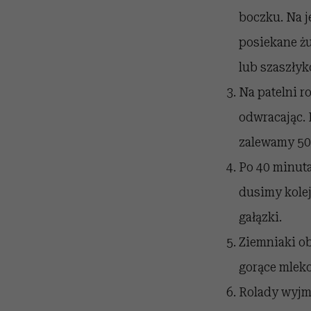
boczku. Na j
posiekane żu
lub szaszłyk
Na patelni r
odwracając. 
zalewamy 50
Po 40 minuta
dusimy kole
gałązki.
Ziemniaki o
gorące mleko
Rolady wyjm