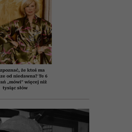
zpoznać, że ktoś ma
ze od niedawna? Te 6
ań „mówi” więcej niż
tysiąc słów