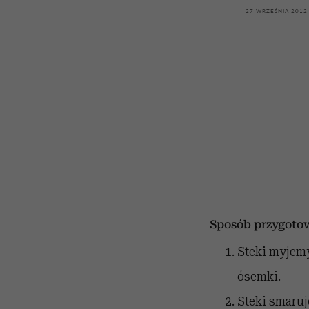
kawę z Kasią Miller”, s.
girls”
27 WRZEŚNIA 2012
odc. 7]
Sposób przygoto
Steki myjemy
ósemki.
Steki smaruj