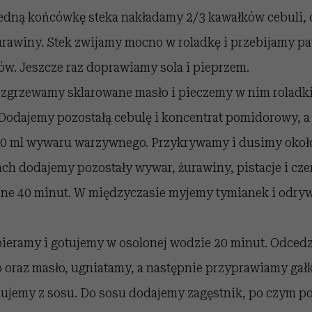
edną końcówkę steka nakładamy 2/3 kawałków cebuli, 
rawiny. Stek zwijamy mocno w roladkę i przebijamy pa
ów. Jeszcze raz doprawiamy sola i pieprzem.
ozgrzewamy sklarowane masło i pieczemy w nim roladki,
Dodajemy pozostałą cebulę i koncentrat pomidorowy, a
0 ml wywaru warzywnego. Przykrywamy i dusimy około
ch dodajemy pozostały wywar, żurawiny, pistacje i cz
jne 40 minut. W międzyczasie myjemy tymianek i odryw
bieramy i gotujemy w osolonej wodzie 20 minut. Odce
 oraz masło, ugniatamy, a następnie przyprawiamy gał
ujemy z sosu. Do sosu dodajemy zagęstnik, po czym 