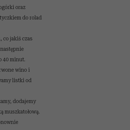
ogórki oraz
tyczkiem do rolad
 co jakiś czas
 następnie
 40 minut.
erwone wino i
amy listki od
dzamy, dodajemy
ką muszkatołową.
ponownie