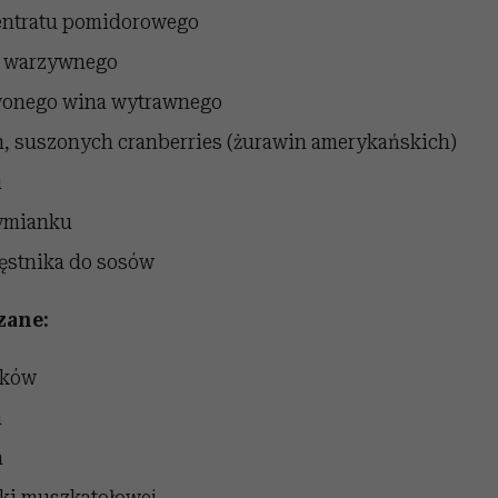
centratu pomidorowego
u warzywnego
wonego wina wytrawnego
h, suszonych cranberries (żurawin amerykańskich)
i
tymianku
gęstnika do sosów
zane:
aków
a
a
łki muszkatołowej