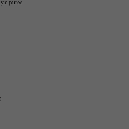
nym puree.
)