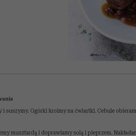
 5,
kwestie, o których wciąż
skutki dla związku i dla
Miller s. 5, odc. 6]
Raport Lyst ujaw
boimy się mówić
partnerki
najbardziej pożąd
ubrania i marki se
wania
 i suszymy. Ogórki kroimy na ćwiartki. Cebule obieram
emy musztardą i doprawiamy solą i pieprzem. Nakładam