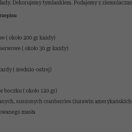
lady. Dekorujemy tymiankiem. Podajemy z ziemniacza
zepisu
we ( około 200 gr każdy)
serwowe ( około 30 gr każdy)
ardy ( średnio-ostrej)
w boczku ( około 120 gr)
kanych, suszonych cranberries (żurawin amerykańskich
rowanego masła