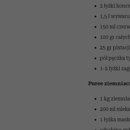
2 łyżki kon
1,5 l wywar
150 ml czer
100 gr całyc
25 gr pistacj
pół pęczka 
1-2 łyżki za
Puree ziemniac
1 kg ziemni
200 ml mlek
1 łyżka masł
odrobina ga