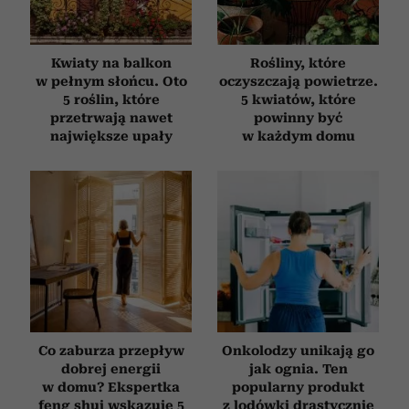
Kwiaty na balkon
Rośliny, które
w pełnym słońcu. Oto
oczyszczają powietrze.
5 roślin, które
5 kwiatów, które
przetrwają nawet
powinny być
największe upały
w każdym domu
Co zaburza przepływ
Onkolodzy unikają go
dobrej energii
jak ognia. Ten
w domu? Ekspertka
popularny produkt
feng shui wskazuje 5
z lodówki drastycznie