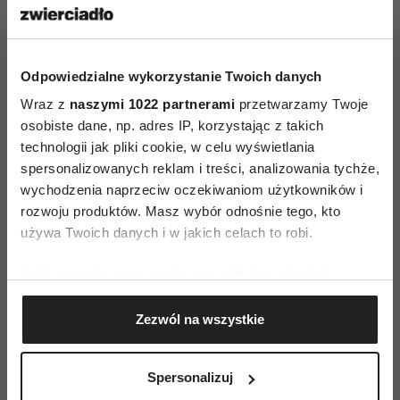
„Miód Wrzosowy z Borów Dolnośląskich” oraz
miody odmianowe oferowane podczas święta •
Ogłoszenie wyników konkursu na najlepsze
Odpowiedzialne wykorzystanie Twoich danych
produkty lokalne Wrzosowej Krainy
Wraz z
naszymi 1022 partnerami
przetwarzamy Twoje
osobiste dane, np. adres IP, korzystając z takich
technologii jak pliki cookie, w celu wyświetlania
spersonalizowanych reklam i treści, analizowania tychże,
wychodzenia naprzeciw oczekiwaniom użytkowników i
rozwoju produktów. Masz wybór odnośnie tego, kto
używa Twoich danych i w jakich celach to robi.
AUTOPROMOCJA
Jeśli wyrazisz na to zgodę, chcielibyśmy również:
Gromadzić dane dotyczące Twojej lokalizacji
Zezwól na wszystkie
geograficznej z dokładnością nawet do kilku metrów
Identyfikować Twoje urządzenie, aktywnie
analizując charakteryzującego je zbiory danych
Spersonalizuj
(fingerprinting, czyli wirtualny odcisk palca)