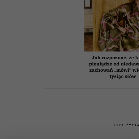
Jak rozpoznać, że k
pieniądze od niedaw
zachowań „mówi” wię
tysiąc słów
STYL ŻYCI