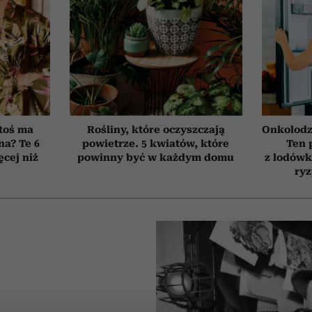
toś ma
Rośliny, które oczyszczają
Onkolodz
na? Te 6
powietrze. 5 kwiatów, które
Ten 
cej niż
powinny być w każdym domu
z lodówk
ry
A