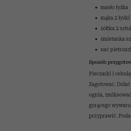
masło
łyżka
mąka
2 łyżki
żółtka
2 sztu
śmietanka
s
nać pietrusz
Sposób przygoto
Pieczarki i cebul
Zagotować. Dolać 
ognia, zmiksować 
gorącego wywaru. 
przyprawić. Poda