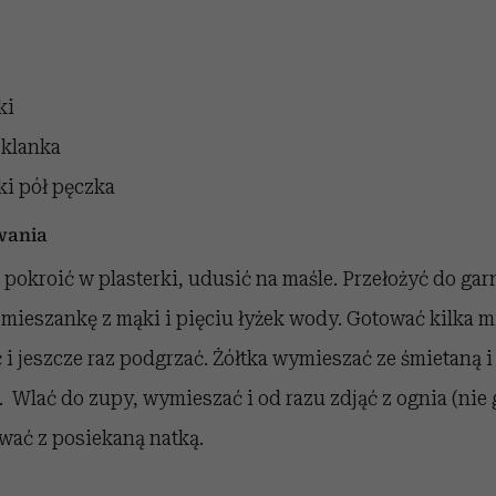
ki
zklanka
ki
pół pęczka
wania
ę pokroić w plasterki, udusić na maśle. Przełożyć do ga
mieszankę z mąki i pięciu łyżek wody. Gotować kilka mi
i jeszcze raz podgrzać. Żółtka wymieszać ze śmietaną i 
Wlać do zupy, wymieszać i od razu zdjąć z ognia (nie 
wać z posiekaną natką.