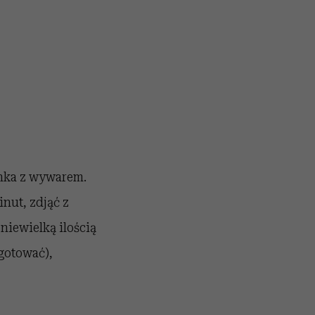
rnka z wywarem.
nut, zdjąć z
niewielką ilością
gotować),