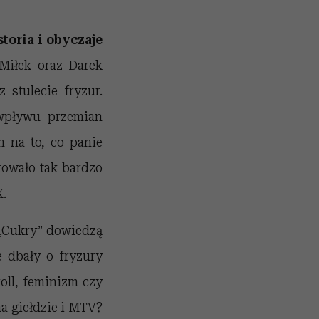
toria i obyczaje
Miłek oraz Darek
 stulecie fryzur.
 wpływu przemian
h na to, co panie
towało tak bardzo
X.
 „Cukry” dowiedzą
e dbały o fryzury
roll, feminizm czy
a giełdzie i MTV?