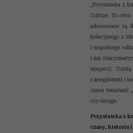
„Przystawka z ku
Culture. To ret
adresowane są d
kolacyjnego z id
i wspólnego odkr
i ma charyzmatycz
eksperci. Dziel
z anegdotami i k
czasu tematami „P
czy design.
Przystawka z ku
czasy, historia