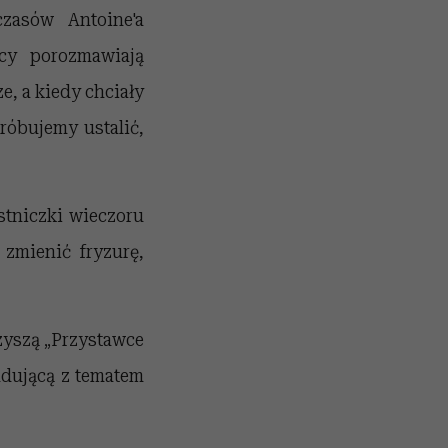
czasów Antoine'a
cy porozmawiają
e, a kiedy chciały
róbujemy ustalić,
stniczki wieczoru
 zmienić fryzurę,
rzyszą „Przystawce
ondującą z tematem