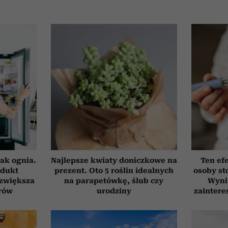
ak ognia.
Najlepsze kwiaty doniczkowe na
Ten ef
odukt
prezent. Oto 5 roślin idealnych
osoby st
 zwiększa
na parapetówkę, ślub czy
Wyni
rów
urodziny
zaintere