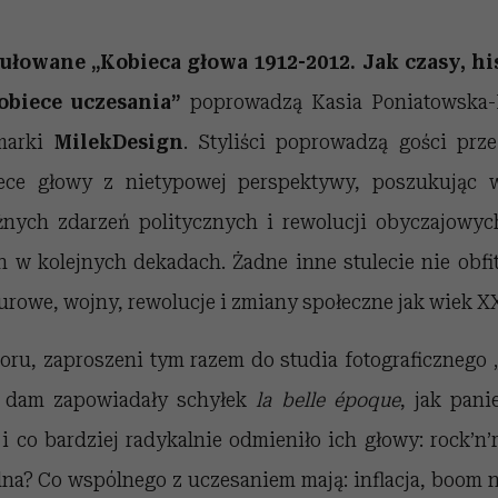
tułowane
„Kobieca głowa 1912-2012. Jak czasy, his
biece uczesania”
poprowadzą Kasia Poniatowska-
 marki
MilekDesign
. Styliści poprowadzą gości przez
ece głowy z nietypowej perspektywy, poszukując
nych zdarzeń politycznych i rewolucji obyczajowyc
h w kolejnych dekadach. Żadne inne stulecie nie obfi
rowe, wojny, rewolucje i zmiany społeczne jak wiek X
oru, zaproszeni tym razem do studia fotograficznego
ry dam zapowiadały schyłek
la belle époque
, jak pani
 co bardziej radykalnie odmieniło ich głowy: rock’n’
lna? Co wspólnego z uczesaniem mają: inflacja, boom n