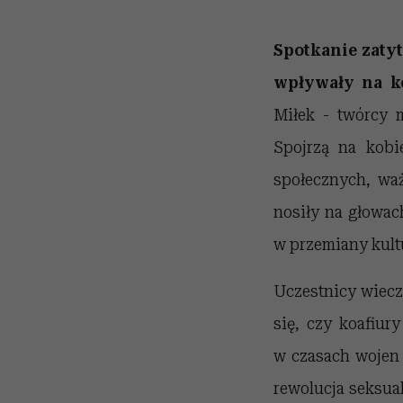
Spotkanie zaty
wpływały na ko
Miłek - twórcy
Spojrzą na kobi
społecznych, waż
nosiły na głowac
w przemiany kultu
Uczestnicy wiecz
się, czy koafiu
w czasach wojen i
rewolucja seksua