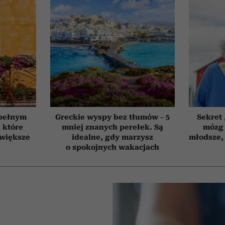
 pełnym
Greckie wyspy bez tłumów – 5
Sekret
, które
mniej znanych perełek. Są
mózg 
jwiększe
idealne, gdy marzysz
młodsze, 
o spokojnych wakacjach