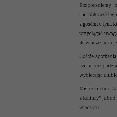
Rozpoczniemy od
Cierplikowskie
z gośćmi o tym, k
przyciągać uwagę
ile w uczesaniu je
Goście spotkania
czeka niespodzia
wybierając ulubio
Mistrz kuchni, Al
z kultury” już od
wieczoru.