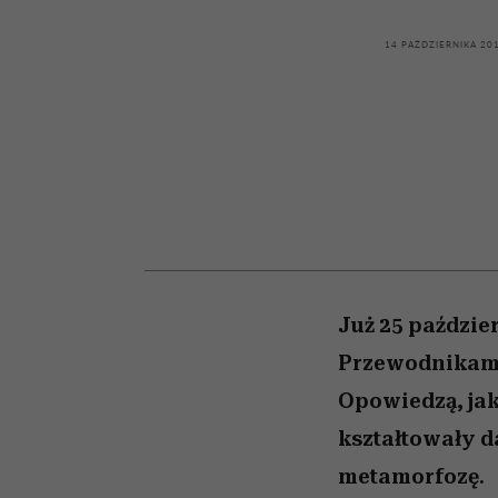
kawę z Kasią Miller”, s.
tysiące widzów
pamięć
odc. 7]
14 PAŹDZIERNIKA 20
Już 25 paździe
Przewodnikami 
Opowiedzą, jak
kształtowały d
metamorfozę.