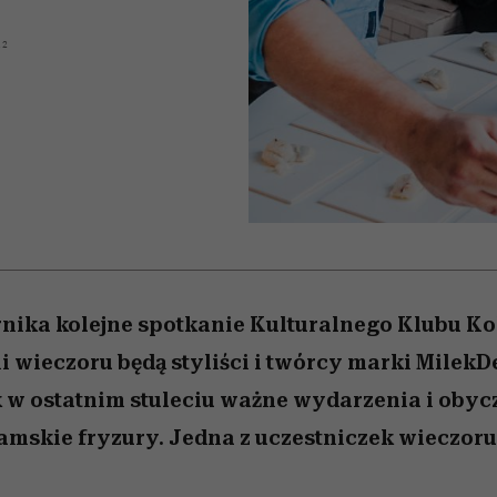
 5,
najtrudniejszą próbę
Raport Lyst ujawnił
Miller s. 5, odc. 6]
skuteczne
granicę
rozczarowują
najbardziej pożądane
12
ubrania i marki sezonu
rnika kolejne spotkanie Kulturalnego Klubu Ko
wieczoru będą styliści i twórcy marki MilekD
 w ostatnim stuleciu ważne wydarzenia i obyc
amskie fryzury. Jedna z uczestniczek wieczoru