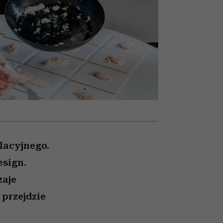
trafiła do grona
najpopularniejszych seriali
Netflixa
lacyjnego.
esign.
zaje
 przejdzie