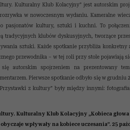
ltury. Kulturalny Klub Kolacyjny” jest autorskim pro
ro rozrywka w nowoczesnym wydaniu. Kameralne wiecz
o pasjonatów kultury, sztuki i kuchni. To połączen
eą tradycyjnych klubów dyskusyjnych, tworzące prz
ywania sztuki. Każde spotkanie przybliża konkretny 
nego przewodnika – w tej roli przy stole pojawiają się
ą się autorskim spojrzeniem na prezentowany tem
omentarzem. Pierwsze spotkanie odbyło się w grudniu 2
rzystawki z kultury” były między innymi: fotografia,
ltury. Kulturalny Klub Kolacyjny „
Kobieca głowa 
 i obyczaje wpływały na kobiece uczesania
”.
25 paźd