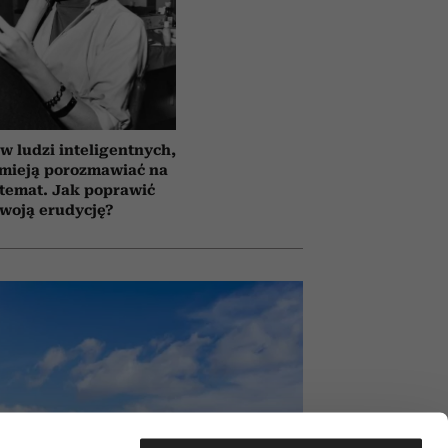
 ludzi inteligentnych,
umieją porozmawiać na
temat. Jak poprawić
woją erudycję?