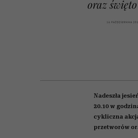
oraz święto
kawę z Kasią Miller”, s.
girls”
odc. 7]
16 PAŹDZIERNIKA 20
Nadeszła jesień
20.10 w godzin
cykliczna akc
przetworów ora