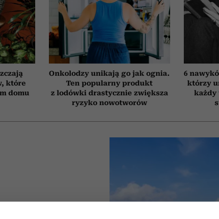
szczają
Onkolodzy unikają go jak ognia.
6 nawyków
, które
Ten popularny produkt
którzy 
ym domu
z lodówki drastycznie zwiększa
każdy 
ryzyko nowotworów
s