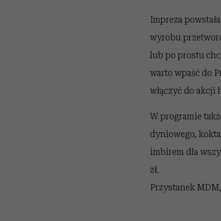
Impreza powstała
wyrobu przetworów
lub po prostu ch
warto wpaść do Pr
włączyć do akcji 
W programie także
dyniowego, koktaj
imbirem dla wszy
zł.
Przystanek MDM, 