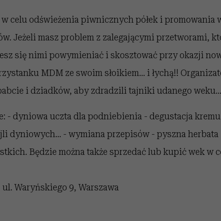
 w celu odświeżenia piwnicznych półek i promowania 
. Jeżeli masz problem z zalegającymi przetworami, kt
cesz się nimi powymieniać i skosztować przy okazji n
zystanku MDM ze swoim słoikiem... i łychą!! Organizat
babcie i dziadków, aby zdradzili tajniki udanego weku..
: - dyniowa uczta dla podniebienia - degustacja kremu 
li dyniowych... - wymiana przepisów - pyszna herbata 
stkich. Będzie można także sprzedać lub kupić wek w c
ul. Waryńskiego 9, Warszawa