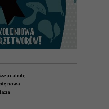
nił
relację z pieniędzmi
ane
zonu
iższą sobotę
 się nowa
miana