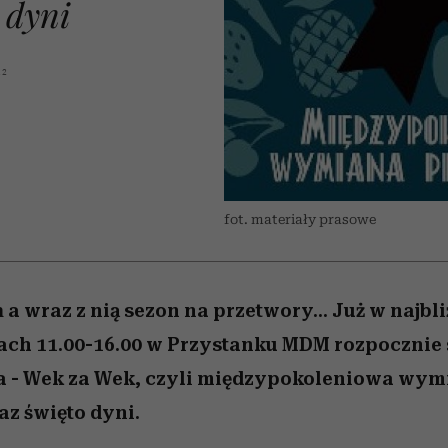
 dyni
 5,
kwestie, o których wciąż
skutki dla związku i dla
Miller s. 5, odc. 6]
Raport Lyst ujaw
boimy się mówić
partnerki
najbardziej pożąd
ubrania i marki se
12
fot. materiały prasowe
 a wraz z nią sezon na przetwory... Już w najbl
ach 11.00-16.00 w Przystanku MDM rozpocznie
ja - Wek za Wek, czyli międzypokoleniowa wy
z święto dyni.