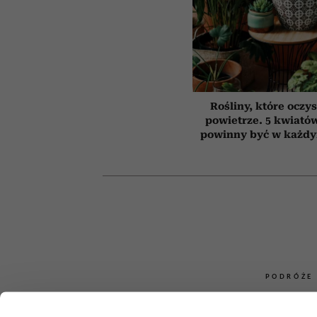
Rośliny, które oczy
powietrze. 5 kwiatów
powinny być w każd
PODRÓŻE