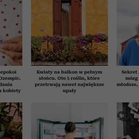
iepokoi
Kwiaty na balkon w pełnym
Sekret
 Ozempic.
słońcu. Oto 5 roślin, które
mózg 
dania
przetrwają nawet największe
młodsze, 
a kobiety
upały