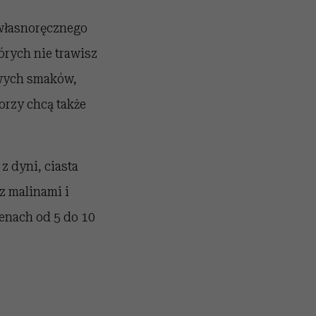
własnoręcznego
órych nie trawisz
owych smaków,
orzy chcą także
.
z dyni, ciasta
z malinami i
enach od 5 do 10