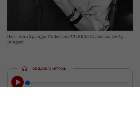
(Fot. John Springer Collection/CORBIS/Corbis via Getty
Images)
ODSŁUCHAJ ARTYKUŁ
00:00
05:33
Chcesz być interesującym partnerem do
rozmowy? Poszerzaj swoje horyzonty w