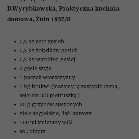
D.Wyrybkowska, Praktyczna kuchnia
domowa, Żnin 1937/8
0,3 kg serc gęsich
0,3 kg żołądków gęsich
0,3 kg wątróbki gęsiej
2 gęsie szyje
1 pęczek włoszczyzny
1 kg brukwi (możemy ją zastąpić rzepą ,
selerem lub pietruszką )
20 g grzybów suszonych
ziele angielskie, liść laurowy
100 ml śmietany 30%
sól, pieprz