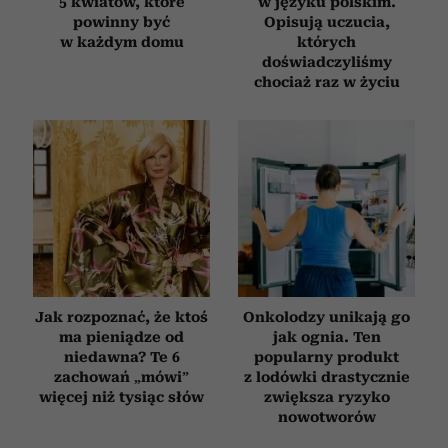
5 kwiatów, które
w języku polskim.
powinny być
Opisują uczucia,
w każdym domu
których
doświadczyliśmy
chociaż raz w życiu
Jak rozpoznać, że ktoś
Onkolodzy unikają go
ma pieniądze od
jak ognia. Ten
niedawna? Te 6
popularny produkt
zachowań „mówi”
z lodówki drastycznie
więcej niż tysiąc słów
zwiększa ryzyko
nowotworów