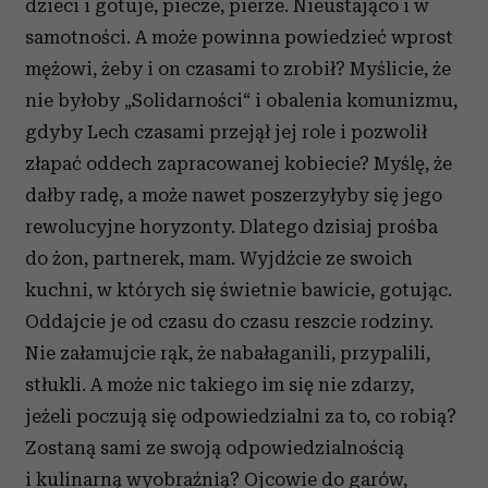
dzieci i gotuje, piecze, pierze. Nieustająco i w
samotności. A może powinna powiedzieć wprost
mężowi, żeby i on czasami to zrobił? Myślicie, że
nie byłoby „Solidarności“ i obalenia komunizmu,
gdyby Lech czasami przejął jej role i pozwolił
złapać oddech zapracowanej kobiecie? Myślę, że
dałby radę, a może nawet poszerzyłyby się jego
rewolucyjne horyzonty. Dlatego dzisiaj prośba
do żon, partnerek, mam. Wyjdźcie ze swoich
kuchni, w których się świetnie bawicie, gotując.
Oddajcie je od czasu do czasu reszcie rodziny.
Nie załamujcie rąk, że nabałaganili, przypalili,
stłukli. A może nic takiego im się nie zdarzy,
jeżeli poczują się odpowiedzialni za to, co robią?
Zostaną sami ze swoją odpowiedzialnością
i kulinarną wyobraźnią? Ojcowie do garów,