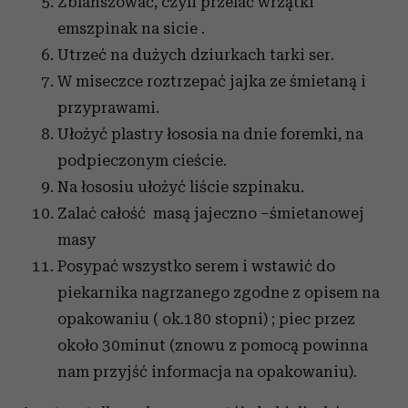
Zblanszować, czyli przelać wrzątki
i reklam, aby oferować funkcje społecznościowe i
emszpinak na sicie .
analizować ruch w naszej witrynie. Informacje o tym, jak
korzystasz z naszej witryny, udostępniamy partnerom
Utrzeć na dużych dziurkach tarki ser.
społecznościowym, reklamowym i analitycznym.
W miseczce roztrzepać jajka ze śmietaną i
Partnerzy mogą połączyć te informacje z innymi danymi
przyprawami.
otrzymanymi od Ciebie lub uzyskanymi podczas
Ułożyć plastry łososia na dnie foremki, na
korzystania z ich usług.
podpieczonym cieście.
Na łososiu ułożyć liście szpinaku.
Zalać całość masą jajeczno –śmietanowej
masy
Posypać wszystko serem i wstawić do
piekarnika nagrzanego zgodne z opisem na
opakowaniu ( ok.180 stopni) ; piec przez
około 30minut (znowu z pomocą powinna
nam przyjść informacja na opakowaniu).