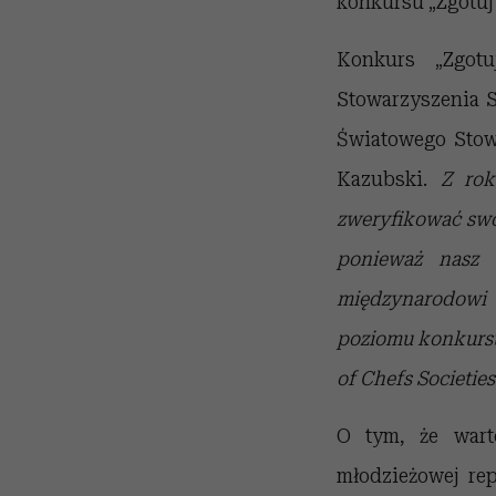
konkursu „Zgotuj 
Konkurs „Zgotu
Stowarzyszenia S
Światowego Stow
Kazubski.
Z rok
zweryfikować swoj
ponieważ nasz 
międzynarodowi 
poziomu konkursu
of Chefs Societie
O tym, że wart
młodzieżowej rep