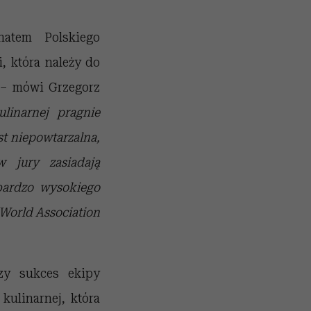
natem Polskiego
, która należy do
– mówi Grzegorz
linarnej pragnie
st niepowtarzalna,
w jury
zasiadają
bardzo wysokiego
World Association
zy sukces ekipy
kulinarnej, która