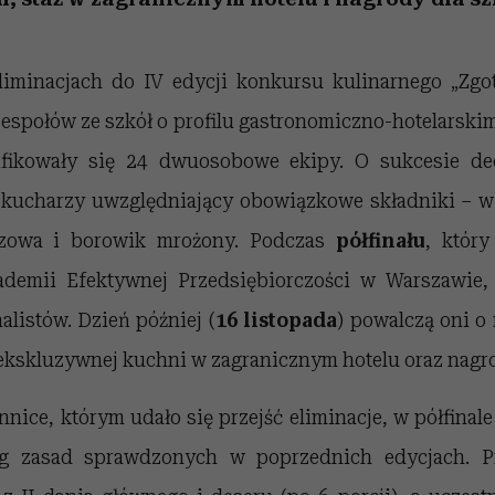
iminacjach do IV edycji konkursu kulinarnego „Zgot
zespołów ze szkół o profilu gastronomiczno-hotelarskim 
lifikowały się 24 dwuosobowe ekipy. O sukcesie de
kucharzy uwzględniający obowiązkowe składniki – w
rzowa i borowik mrożony. Podczas
półfinału
, któr
emii Efektywnej Przedsiębiorczości w Warszawie
nalistów. Dzień później (
16 listopada
) powalczą oni o
 w ekskluzywnej kuchni w zagranicznym hotelu oraz nagro
nice, którym udało się przejść eliminacje, w półfinale
wg zasad sprawdzonych w poprzednich edycjach. P