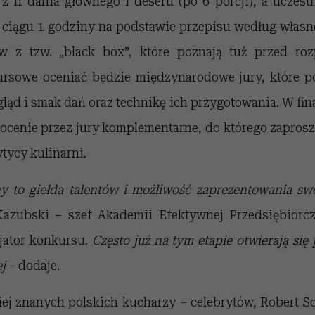
 z II dania głównego i deseru (po 6 porcji), a uczest
 ciągu 1 godziny na podstawie przepisu według włas
w z tzw. „black box”, które poznają tuż przed roz
ursowe oceniać będzie międzynarodowe jury, które 
ląd i smak dań oraz technikę ich przygotowania. W fi
ocenie przez jury komplementarne, do którego zaprosz
ytycy kulinarni.
ny
to
giełda
talentów
i
możliwość
zaprezentowania
sw
azubski – szef Akademii Efektywnej Przedsiębiorcz
cjator konkursu.
Często
już
na
tym
etapie
otwierają
się
j –
dodaje.
iej znanych polskich kucharzy
–
celebrytów, Robert So