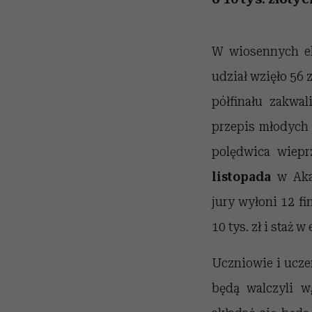
W wiosennych el
udział wzięło 56 
półfinału zakwa
przepis młodych 
polędwica wiep
listopada
w Akad
jury wyłoni 12 fi
10 tys. zł i staż
Uczniowie i uczen
będą walczyli 