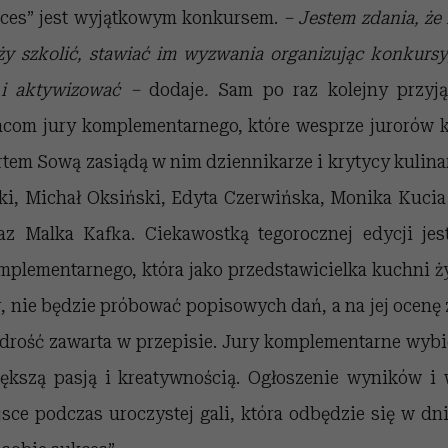
kces” jest wyjątkowym konkursem.
– Jestem zdania, ż
ży szkolić, stawiać im wyzwania organizując konkurs
 i aktywizować –
dodaje
.
Sam po raz kolejny przyją
acom jury komplementarnego, które wesprze jurorów 
rtem Sową zasiądą w nim dziennikarze i krytycy kulina
i, Michał Oksiński, Edyta Czerwińska, Monika Kuci
z Malka Kafka. Ciekawostką tegorocznej edycji jest
omplementarnego, która jako przedstawicielka kuchni ż
, nie będzie próbować popisowych dań, a na jej ocenę z
drość zawarta w przepisie. Jury komplementarne wybie
ększą pasją i kreatywnością. Ogłoszenie wyników i
sce podczas uroczystej gali, która odbędzie się w dni