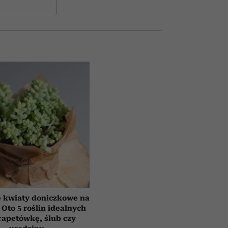
e kwiaty doniczkowe na
 Oto 5 roślin idealnych
rapetówkę, ślub czy