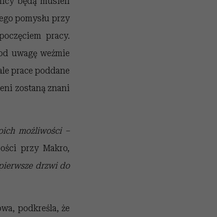
nicy będą musieli
nego pomysłu przy
poczęciem pracy.
pod uwagę weźmie
nale prace poddane
eni zostaną znani
oich
możliwości –
ości przy Makro,
pierwsze
drzwi
do
wa, podkreśla, że