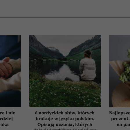
ce i nie
6 nordyckich słów, których
Najlepsz
rdziej
brakuje w języku polskim.
prezent.
raka
Opisują uczucia, których
na pa