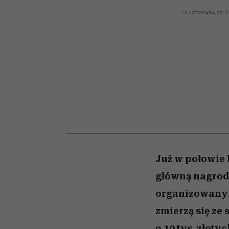
kawę z Kasią Miller”, s.
Wiemy, gdzie go kupi
zaskakujący fawory
odc. 7]
13 LISTOPADA 2012
Już w połowie 
główną nagrod
organizowanym
zmierzą się ze
o 10 tys. złoty