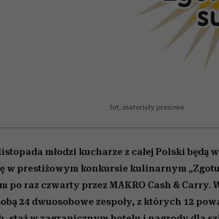
 5,
ć
t
sezon jesień–zima 2026/27
Miller s. 5, odc. 6]
to dla nich zarwies
zupełny brak ogł
Auschwitz
girls”
fot. materiały prasowe
listopada młodzi kucharze z całej Polski będą w
ę w prestiżowym konkursie kulinarnym „Zgotuj
 po raz czwarty przez MAKRO Cash & Carry. W
 sobą 24 dwuosobowe zespoły, z których 12 pow
ch, staż w zagranicznym hotelu i nagrody dla sz