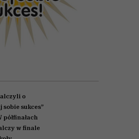
z noc
ady
psycholodzy
alczyli o
 sobie sukces”
 półfinałach
alczy w finale
koły.