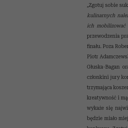
„Zgotuj sobie su
kulinarnych nale
ich mobilizować
przewodzenia pr
finału. Poza Robe
Piotr Adamczewsk
Głuska-Bagan ora
członkini jury k
trzymająca koszer
kreatywność i mą
wykaże się najwi
będzie miało miej