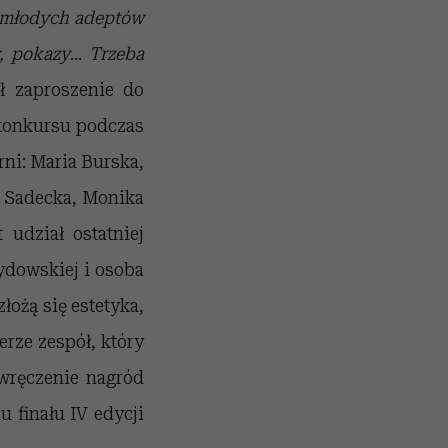
e młodych adeptów
y, pokazy
…
Trzeba
ł zaproszenie do
konkursu podczas
rni: Maria Burska,
a Sadecka, Monika
 udział ostatniej
ydowskiej i osoba
łożą się estetyka,
rze zespół, który
 wręczenie nagród
u finału IV edycji