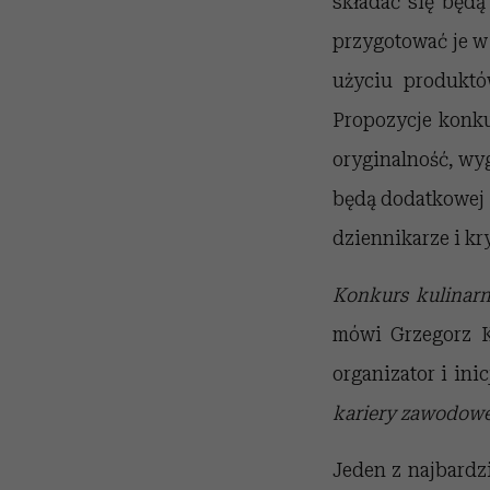
składać się będą
przygotować je w
użyciu produktó
Propozycje konk
oryginalność, wyg
będą dodatkowej 
dziennikarze i kr
Konkurs
kulinar
mówi Grzegorz K
organizator i ini
kariery
zawodowe
Jeden z najbardz