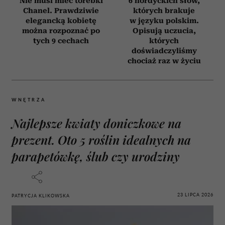
Nie musi mieć torebki
6 nordyckich słów,
Chanel. Prawdziwie
których brakuje
elegancką kobietę
w języku polskim.
można rozpoznać po
Opisują uczucia,
tych 9 cechach
których
doświadczyliśmy
chociaż raz w życiu
WNĘTRZA
Najlepsze kwiaty doniczkowe na
prezent. Oto 5 roślin idealnych na
parapetówkę, ślub czy urodziny
23 LIPCA 2026
PATRYCJA KLIKOWSKA