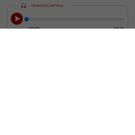
ODSŁUCHAJ ARTYKUŁ
00:00
04:26
Szukasz prezentu, który będzie cieszył
znacznie dłużej niż bukiet ciętych
kwiatów? Postaw na roślinę doniczkową.
To upominek, który może zdobić wnętrze
przez wiele lat, a przy tym stać się piękną
pamiątką ważnego wydarzenia.