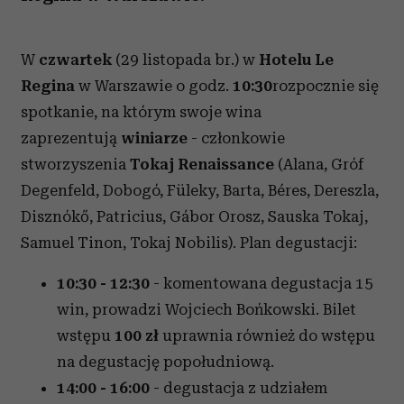
W
czwartek
(29 listopada br.) w
Hotelu Le
Regina
w Warszawie o godz.
10:30
rozpocznie się
spotkanie, na którym swoje wina
zaprezentują
winiarze
- członkowie
stworzyszenia
Tokaj Renaissance
(Alana, Gróf
Degenfeld, Dobogó, Füleky, Barta, Béres, Dereszla,
Disznókő, Patricius, Gábor Orosz, Sauska Tokaj,
Samuel Tinon, Tokaj Nobilis). Plan degustacji:
10:30 - 12:30
- komentowana degustacja 15
win, prowadzi Wojciech Bońkowski. Bilet
wstępu
100 zł
uprawnia również do wstępu
na degustację popołudniową.
14:00 - 16:00
- degustacja z udziałem