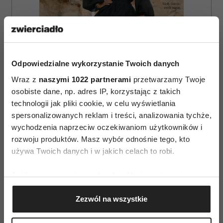
Odpowiedzialne wykorzystanie Twoich danych
Wraz z
naszymi 1022 partnerami
przetwarzamy Twoje
osobiste dane, np. adres IP, korzystając z takich
technologii jak pliki cookie, w celu wyświetlania
spersonalizowanych reklam i treści, analizowania tychże,
ZAMÓW
wychodzenia naprzeciw oczekiwaniom użytkowników i
rozwoju produktów. Masz wybór odnośnie tego, kto
WYDANIE DRUKOWANE
używa Twoich danych i w jakich celach to robi.
E-WYDANIE
Jeśli wyrazisz na to zgodę, chcielibyśmy również:
Gromadzić dane dotyczące Twojej lokalizacji
Zezwól na wszystkie
geograficznej z dokładnością nawet do kilku metrów
Identyfikować Twoje urządzenie, aktywnie