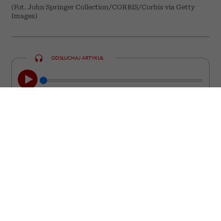
(Fot. John Springer Collection/CORBIS/Corbis via Getty
Images)
ODSŁUCHAJ ARTYKUŁ
00:00
05:33
Chcesz być interesującym partnerem do
rozmowy? Poszerzaj swoje horyzonty w
starym, dobrym „analogowym” stylu.
Czerpanie wiedzy z namacalnych
doświadczeń, a nie z ekranu telefonu, to