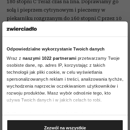
180 stopni C Teraz czas na lina. Doprawiamy go
solą i pieprzem cytrynowym i pieczemy w
piekarniku rozgrzanym do
160 stopni C przez 10
min.
Gotowego lina podajemy z warzywami i
przygotowanym sosem pieczarkowym.
Podsumowanie przepisu
Odpowiedzialne wykorzystanie Twoich danych
Dlaczego na wigilię wybieram lina? Karpia też
Wraz z
naszymi 1022 partnerami
przetwarzamy Twoje
lubię i robię, ale lin…spróbujcie sami!
osobiste dane, np. adres IP, korzystając z takich
technologii jak pliki cookie, w celu wyświetlania
spersonalizowanych reklam i treści, analizowania tychże,
wychodzenia naprzeciw oczekiwaniom użytkowników i
rozwoju produktów. Masz wybór odnośnie tego, kto
używa Twoich danych i w jakich celach to robi.
AUTOPROMOCJA
Jeśli wyrazisz na to zgodę, chcielibyśmy również:
Gromadzić dane dotyczące Twojej lokalizacji
Zezwól na wszystkie
geograficznej z dokładnością nawet do kilku metrów