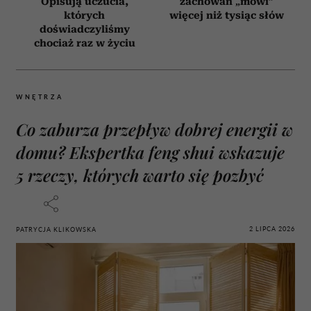
Opisują uczucia,
zachowań „mówi”
których
więcej niż tysiąc słów
doświadczyliśmy
chociaż raz w życiu
WNĘTRZA
Co zaburza przepływ dobrej energii w
domu? Ekspertka feng shui wskazuje
5 rzeczy, których warto się pozbyć
2 LIPCA 2026
PATRYCJA KLIKOWSKA