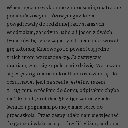
Własnoręcznie wykonane zaproszenia, opatrzone
pomarańczowym i różowym guzikiem
powędrowały do rodzinnej rady starszych.
Wiedziałam, że jedyna Babcia i jeden z dwóch
Dziadków będzie z zapartym tchem obserwował
grę aktorską Misiowego i z pewnością jedno
z nich uroni wzruszoną łzę. Ja zazwyczaj
uraniam, więc się zupełnie nie dziwię. Wzruszam
się wręcz ogromnie i ukradkiem osuszam kąciki
oczu, nawet jeśli na scenie jesteśmy razem
z Huginim. Wróciłam do domu, odpisałam chyba
na 100 maili, zrobiłam 56 zdjęć zanim zgasło
światło i pognałam po moje małe serce do
przedszkola.
Przez zaspy udało nam się wjechać
do garażu i właściwie po chwili byliśmy w domu