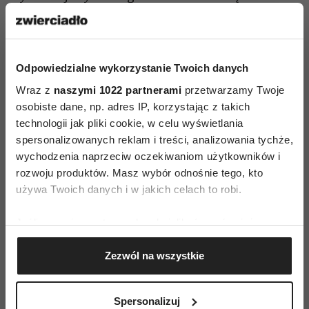
ząbek czosnku, kolorowy pieprz, szczypta
majeranku i blenduję wszystko na jednolitą
masę. Na końcu dodaję szczyptę różowej soli i
Odpowiedzialne wykorzystanie Twoich danych
1/2 kieliszka zimnej wody. Gotową, gęstą pastę
Wraz z
naszymi 1022 partnerami
przetwarzamy Twoje
przekładam do słoika i wstawiam do lodówki na 1
osobiste dane, np. adres IP, korzystając z takich
dzień. Ekologiczny, razowy makaron orkiszowy
technologii jak pliki cookie, w celu wyświetlania
penne gotuję w wodzie bez soli tak żeby był al
spersonalizowanych reklam i treści, analizowania tychże,
dente. Odcedzam i przelewam odrobiną zimnej
wychodzenia naprzeciw oczekiwaniom użytkowników i
rozwoju produktów. Masz wybór odnośnie tego, kto
wody. W misce mieszam makaron z rukolowym
używa Twoich danych i w jakich celach to robi.
pesto, jeśli trzeba dodaję odrobinę oleju
rydzowego. Można dodać małe pomidorki do
Jeśli wyrazisz na to zgodę, chcielibyśmy również:
dekoracji, choć w zimie trudno o kuszące.
Gromadzić dane dotyczące Twojej lokalizacji
Podsumowanie przepisu
Zezwól na wszystkie
geograficznej z dokładnością nawet do kilku metrów
Identyfikować Twoje urządzenie, aktywnie
Pesto najlepiej przygotować sobie dzień
analizując charakteryzującego je zbiory danych
wcześniej, zdąży nabrać pełni smaku nim
Spersonalizuj
(fingerprinting, czyli wirtualny odcisk palca)