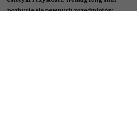
pozbycie się pewnych przedmiotów
pomaga oczyścić przestrzeń z zastygłej
energii i przywrócić zaburzoną
harmonię. Ekspertka Helen Ye Plehn
wskazuje pięć rzeczy, które najbardziej
pogarszają nasze samopoczucie.
Spis treści:
1. Zbędne obuwie
2. Przeterminowana żywność
3. „Papiery”
4. Zużyta wycieraczka