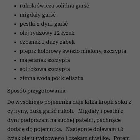
rukola świeża
solidna garść
migdały
garść
pestki z dyni
garść
olej rydzowy
12 łyżek
czosnek
1 duży ząbek
pieprz kolorowy
świeżo mielony, szczypta
majeranek
szczypta
sól różowa
szczypta
zimna woda
pół kieliszka
Sposób przygotowania
Do wysokiego pojemnika daję kilka kropli soku z
cytryny, dużą garść rukoli. Migdały i pestki z
dyni podprażam na suchej patelni, pachnące
dodaję do pojemnika. Następnie dolewam 12
łyżek oleju rydzowego i czekam chwilkę. Potem