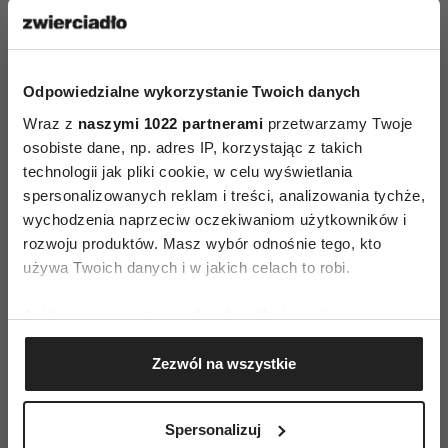
się jedynie własnym gustem. Pamiętajmy
planując taka eskapadę, żeby wybierać
restauracje przyjazne dzieciom. Są też takie
Odpowiedzialne wykorzystanie Twoich danych
w których dorośli wolą nie bawić się
w towarzystwie dzieci. Warto, żeby restauracja
Wraz z
naszymi 1022 partnerami
przetwarzamy Twoje
osobiste dane, np. adres IP, korzystając z takich
stałą się miejscem poszukiwania nowości,
technologii jak pliki cookie, w celu wyświetlania
odkrywania. Ale też przy okazji uczenia się
spersonalizowanych reklam i treści, analizowania tychże,
najróżniejszych zachowań: rozmowy z kelnerem,
wychodzenia naprzeciw oczekiwaniom użytkowników i
gośćmi przy stolikach obok i posługiwania się
rozwoju produktów. Masz wybór odnośnie tego, kto
najróżniejszymi „narzędziami” stołowymi.
używa Twoich danych i w jakich celach to robi.
Zachęcam też do korzystania z ofert typu „menu
Jeśli wyrazisz na to zgodę, chcielibyśmy również:
degustacyjne“, albo samodzielnego zamawiania
Gromadzić dane dotyczące Twojej lokalizacji
np. kilku przystawek do wspólnego kosztowania.
Zezwól na wszystkie
geograficznej z dokładnością nawet do kilku metrów
Taka wyprawa do restauracji może stać się
Identyfikować Twoje urządzenie, aktywnie
rodzinnym zwyczajem, doskonałą zabawą
analizując charakteryzującego je zbiory danych
Spersonalizuj
(fingerprinting, czyli wirtualny odcisk palca)
i kształtowaniem dobrych nawyków