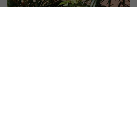
(Fot. Delmaine Donson via Getty Images)