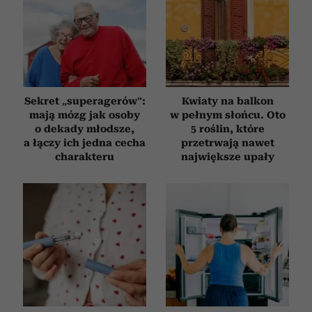
Sekret „superagerów”:
Kwiaty na balkon
mają mózg jak osoby
w pełnym słońcu. Oto
o dekady młodsze,
5 roślin, które
a łączy ich jedna cecha
przetrwają nawet
charakteru
największe upały