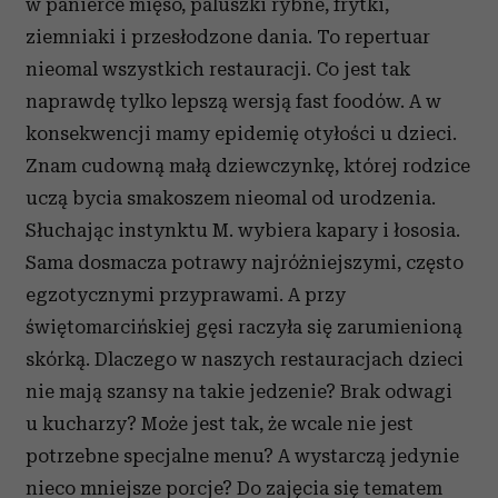
w panierce mięso, paluszki rybne, frytki,
ziemniaki i przesłodzone dania. To repertuar
nieomal wszystkich restauracji. Co jest tak
naprawdę tylko lepszą wersją fast foodów. A w
konsekwencji mamy epidemię otyłości u dzieci.
Znam cudowną małą dziewczynkę, której rodzice
uczą bycia smakoszem nieomal od urodzenia.
Słuchając instynktu M. wybiera kapary i łososia.
Sama dosmacza potrawy najróżniejszymi, często
egzotycznymi przyprawami. A przy
świętomarcińskiej gęsi raczyła się zarumienioną
skórką. Dlaczego w naszych restauracjach dzieci
nie mają szansy na takie jedzenie? Brak odwagi
u kucharzy? Może jest tak, że wcale nie jest
potrzebne specjalne menu? A wystarczą jedynie
nieco mniejsze porcje? Do zajęcia się tematem