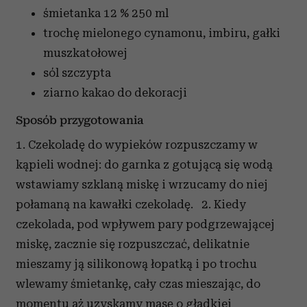
śmietanka 12 %
250 ml
trochę mielonego cynamonu, imbiru, gałki
muszkatołowej
sól
szczypta
ziarno kakao do dekoracji
Sposób przygotowania
1. Czekoladę do wypieków rozpuszczamy w
kąpieli wodnej: do garnka z gotującą się wodą
wstawiamy szklaną miskę i wrzucamy do niej
połamaną na kawałki czekoladę. 2. Kiedy
czekolada, pod wpływem pary podgrzewającej
miskę, zacznie się rozpuszczać, delikatnie
mieszamy ją silikonową łopatką i po trochu
wlewamy śmietankę, cały czas mieszając, do
momentu aż uzyskamy masę o gładkiej