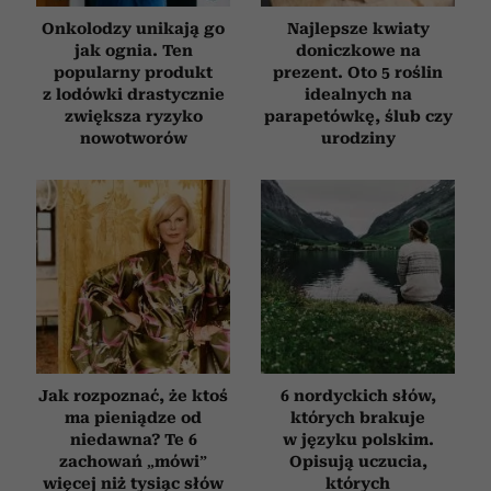
otrzymanymi od Ciebie lub uzyskanymi podczas
Onkolodzy unikają go
Najlepsze kwiaty
korzystania z ich usług.
jak ognia. Ten
doniczkowe na
popularny produkt
prezent. Oto 5 roślin
z lodówki drastycznie
idealnych na
zwiększa ryzyko
parapetówkę, ślub czy
nowotworów
urodziny
Jak rozpoznać, że ktoś
6 nordyckich słów,
ma pieniądze od
których brakuje
niedawna? Te 6
w języku polskim.
zachowań „mówi”
Opisują uczucia,
więcej niż tysiąc słów
których