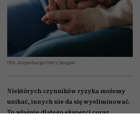
(Fot. shapecharge/Getty Images)
Niektórych czynników ryzyka możemy
unikać, innych nie da się wyeliminować.
To właśnie dlatego eksperci coraz
większą uwagę poświęcają nie tylko
profilaktyce nowotworów, ale także