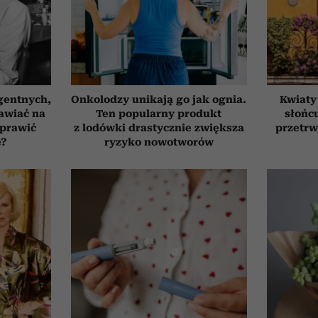
gentnych,
Onkolodzy unikają go jak ognia.
Kwiaty
awiać na
Ten popularny produkt
słońcu
oprawić
z lodówki drastycznie zwiększa
przetrw
ę?
ryzyko nowotworów