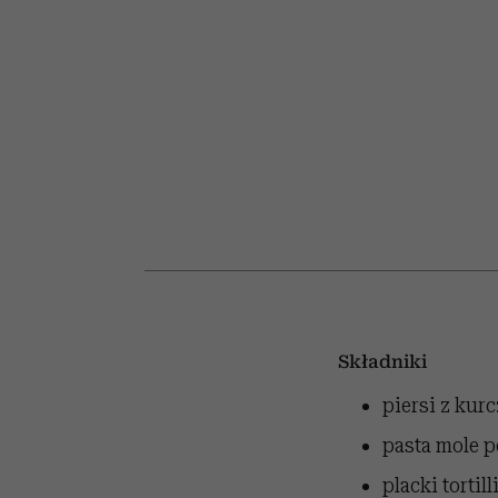
kawę z Kasią Miller”, s.
rozczarowują
odc. 7]
Składniki
piersi z kur
pasta mole 
placki torti