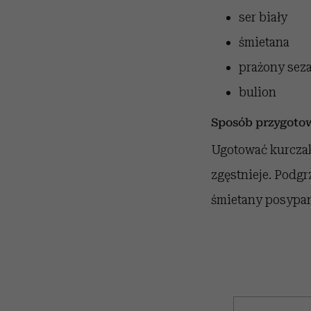
ser biały
śmietana
prażony sez
bulion
Sposób przygoto
Ugotować kurczaka
zgęstnieje. Podg
śmietany posypan