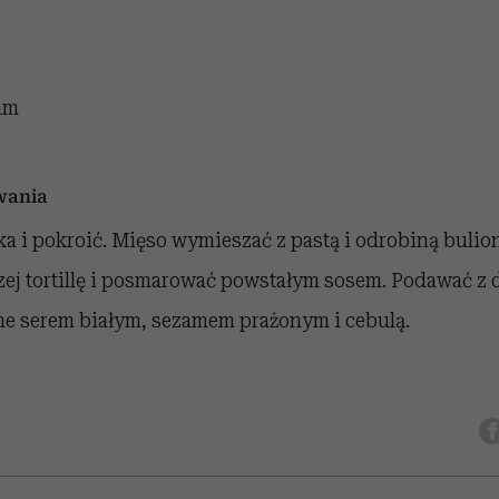
am
wania
 i pokroić. Mięso wymieszać z pastą i odrobiną bulion
rzej tortillę i posmarować powstałym sosem. Podawać z
e serem białym, sezamem prażonym i cebulą.