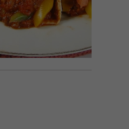
olarów
żegnają się eleganckie osoby