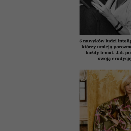
6 nawyków ludzi inteli
którzy umieją porozm
każdy temat. Jak p
swoją erudycj