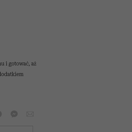
u i gotować, aż
 dodatkiem