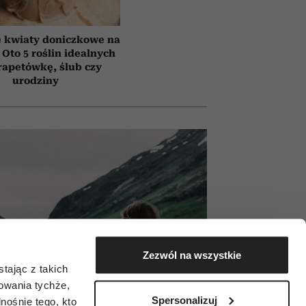
e kwiaty doniczkowe na
 Oto 5 roślin idealnych
rapetówkę, ślub czy
urodziny
Zezwól na wszystkie
tając z takich
zowania tychże,
Spersonalizuj
ośnie tego, kto