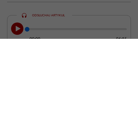
ODSŁUCHAJ ARTYKUŁ
00:00
06:15
Kobieta może być ubrana od stóp do głów
w drogie rzeczy od projektantów, a mimo
to wyglądać ostentacyjnie i „tanio”. Bo
żadne pieniądze nie są w stanie dodać
człowiekowi klasy, jeśli nie potrafi
zadbać o absolutną podstawę: uprzejmość
i dobre maniery.