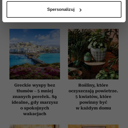
analizując charakteryzującego je zbiory danych
Spersonalizuj
(fingerprinting, czyli wirtualny odcisk palca)
Dowiedz się więcej odnośnie tego, jak Twoje osobiste
dane są przetwarzane oraz ustaw własne preferencje w
sekcji szczegółów
. W Deklaracji plików cookie możesz
zmienić lub wycofać swoją zgodę w dowolnej chwili.
Wykorzystujemy pliki cookie do spersonalizowania treści
i reklam, aby oferować funkcje społecznościowe i
analizować ruch w naszej witrynie. Informacje o tym, jak
korzystasz z naszej witryny, udostępniamy partnerom
społecznościowym, reklamowym i analitycznym.
Greckie wyspy bez
Rośliny, które
Partnerzy mogą połączyć te informacje z innymi danymi
tłumów – 5 mniej
oczyszczają powietrze.
otrzymanymi od Ciebie lub uzyskanymi podczas
znanych perełek. Są
5 kwiatów, które
korzystania z ich usług.
idealne, gdy marzysz
powinny być
o spokojnych
w każdym domu
wakacjach