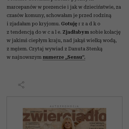
marcepanów w prezencie i jak w dzieciństwie, za
czasów komuny, schowałam je przed rodziną
i zjadałam po kryjomu.
Gotuję
r z a d k o
z tendencją do w c a l e.
Zjadłabym
sobie kolację
w jakimś ciepłym kraju, nad jakąś wielką wodą,
z mężem. Czytaj wywiad z Danuta Stenką
w najnowszym
numerze „Sensu”.
AUTOPROMOCJA