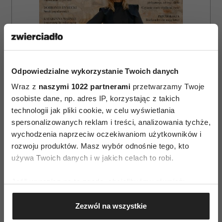
Odpowiedzialne wykorzystanie Twoich danych
Wraz z
naszymi 1022 partnerami
przetwarzamy Twoje
osobiste dane, np. adres IP, korzystając z takich
technologii jak pliki cookie, w celu wyświetlania
spersonalizowanych reklam i treści, analizowania tychże,
wychodzenia naprzeciw oczekiwaniom użytkowników i
rozwoju produktów. Masz wybór odnośnie tego, kto
ZAMÓW
używa Twoich danych i w jakich celach to robi.
WYDANIE DRUKOWANE
Jeśli wyrazisz na to zgodę, chcielibyśmy również:
Gromadzić dane dotyczące Twojej lokalizacji
E-WYDANIE
Zezwól na wszystkie
geograficznej z dokładnością nawet do kilku metrów
Identyfikować Twoje urządzenie, aktywnie