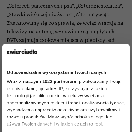
„Czterech pancernych i psa”, „Czterdziestolatka”,
„Stawki większej niż życie”, „Alternatyw 4”.
Zastanowimy się co sprawia, ze wciąż wracają na
telewizyjną antenę, wznawiane są na płytach
DVD, zajmują czołowe miejsca w plebiscytach
popularności. Weźmiemy pod lupę serialowe
gusta Polaków. Z opublikowanych właśnie badań
Sponsoring Monitor 2012/2013 ARC Rynek
Odpowiedzialne wykorzystanie Twoich danych
i Opinia wynika, że oglądanie telewizji oraz
Wraz z
naszymi 1022 partnerami
przetwarzamy Twoje
filmów na DVD to najpopularniejsze sposoby
osobiste dane, np. adres IP, korzystając z takich
kontaktu Polaków z kulturą. Ale przeciętny widz
technologii jak pliki cookie, w celu wyświetlania
zamiast przełamujących schematy, oryginalnych
spersonalizowanych reklam i treści, analizowania tychże,
amerykańskich superprodukcji woli polskie
wychodzenia naprzeciw oczekiwaniom użytkowników i
telenowele. W ubiegłym roku wśród 10
rozwoju produktów. Masz wybór odnośnie tego, kto
używa Twoich danych i w jakich celach to robi.
najchętniej oglądanych seriali nie znalazł się