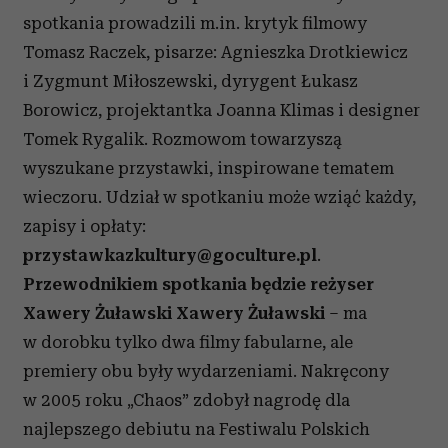
korzystania z ich usług.
spotkania prowadzili m.in. krytyk filmowy
Tomasz Raczek, pisarze: Agnieszka Drotkiewicz
i Zygmunt Miłoszewski, dyrygent Łukasz
Borowicz, projektantka Joanna Klimas i designer
Tomek Rygalik. Rozmowom towarzyszą
wyszukane przystawki, inspirowane tematem
wieczoru. Udział w spotkaniu może wziąć każdy,
zapisy i opłaty:
przystawkazkultury@goculture.pl
.
Przewodnikiem spotkania będzie reżyser
Xawery Żuławski
Xawery Żuławski
– ma
w dorobku tylko dwa filmy fabularne, ale
premiery obu były wydarzeniami. Nakręcony
w 2005 roku „Chaos” zdobył nagrodę dla
najlepszego debiutu na Festiwalu Polskich