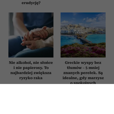
erudycję?
Nie alkohol, nie słońce
Greckie wyspy bez
i nie papierosy. To
tłumów – 5 mniej
najbardziej zwiększa
znanych perełek. Są
ryzyko raka
idealne, gdy marzysz
o spokojnych
wakacjach
STYL ŻYCIA