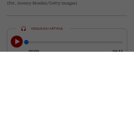
(Fot. Jeremy Moeller/Getty Images)
ODSŁUCHAJ ARTYKUŁ
00:00
06:15
Kobieta może być ubrana od stóp do głów
w drogie rzeczy od projektantów, a mimo
to wyglądać ostentacyjnie i „tanio”. Bo
żadne pieniądze nie są w stanie dodać
człowiekowi klasy, jeśli nie potrafi