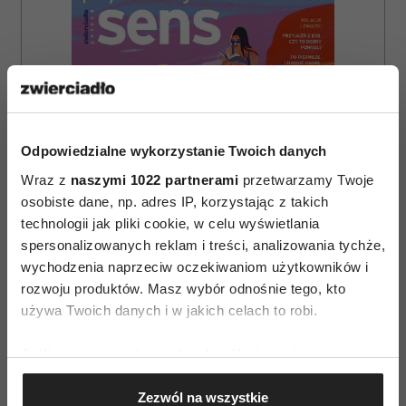
Odpowiedzialne wykorzystanie Twoich danych
Wraz z
naszymi 1022 partnerami
przetwarzamy Twoje
osobiste dane, np. adres IP, korzystając z takich
technologii jak pliki cookie, w celu wyświetlania
spersonalizowanych reklam i treści, analizowania tychże,
wychodzenia naprzeciw oczekiwaniom użytkowników i
rozwoju produktów. Masz wybór odnośnie tego, kto
używa Twoich danych i w jakich celach to robi.
ZAMÓW
Jeśli wyrazisz na to zgodę, chcielibyśmy również:
WYDANIE DRUKOWANE
Gromadzić dane dotyczące Twojej lokalizacji
Zezwól na wszystkie
geograficznej z dokładnością nawet do kilku metrów