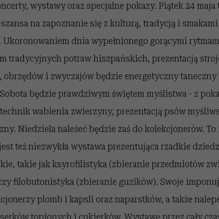
oncerty, wystawy oraz specjalne pokazy. Piątek 24 maja 
 szansa na zapoznanie się z kulturą, tradycją i smakam
o. Ukoronowaniem dnia wypełnionego gorącymi rytmam
 tradycyjnych potraw hiszpańskich, prezentacją stro
 obrzędów i zwyczajów będzie energetyczny taneczny
 Sobota będzie prawdziwym świętem myślistwa - z pok
 technik wabienia zwierzyny, prezentacją psów myśliw
zny. Niedziela należeć będzie zaś do kolekcjonerów. To
est też niezwykła wystawa prezentująca rzadkie dzied
kie, takie jak ksyrofilistyka (zbieranie przedmiotów z
czy filobutonistyka (zbieranie guzików). Swoje imponu
cjonerzy plomb i kapsli oraz naparstków, a także nalep
serków topionych i cukierków. Wystawę przez cały cza