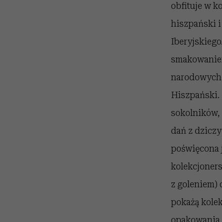
obfituje w k
hiszpański i
Iberyjskieg
smakowaniem
narodowych,
Hiszpański.
sokolników,
dań z dziczy
poświęcona j
kolekcjoners
z goleniem) 
pokażą kolek
opakowania 