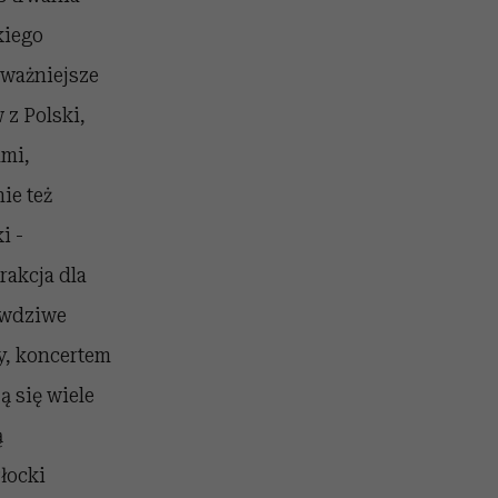
kiego
ajważniejsze
 z Polski,
ami,
ie też
i -
rakcja dla
rawdziwe
zy, koncertem
ą się wiele
ą
łocki