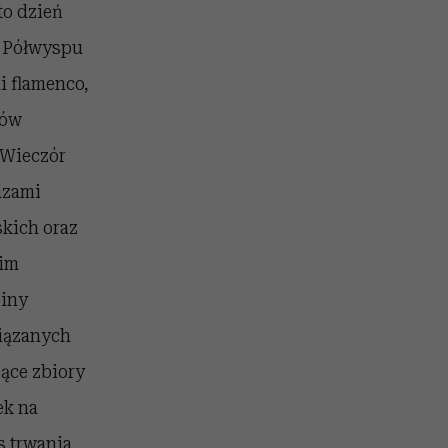
to dzień
i Półwyspu
i flamenco,
jów
 Wieczór
azami
skich oraz
 im
ziny
wiązanych
jące zbiory
ek na
s trwania