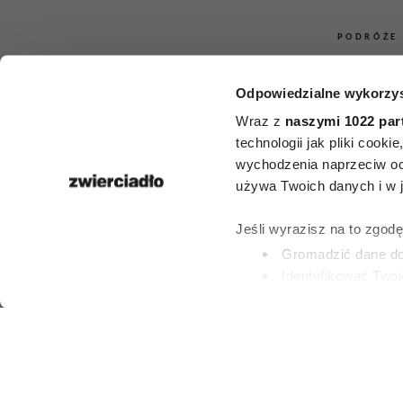
PODRÓŻE
Greckie wys
Odpowiedzialne wykorzys
tłumów – 5
Wraz z
naszymi 1022 par
technologii jak pliki cook
znanych pere
wychodzenia naprzeciw oc
używa Twoich danych i w ja
idealne, gdy 
Jeśli wyrazisz na to zgod
spokojnych w
Gromadzić dane dot
Identyfikować Twoj
(fingerprinting, czyli 
PATRYCJA KLIKOW
Dowiedz się więcej odnośn
6 LIPCA 2026
preferencje w
sekcji szc
dowolnej chwili.