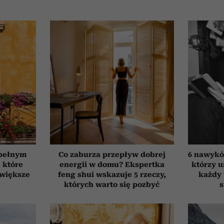
 pełnym
Co zaburza przepływ dobrej
6 nawyków
, które
energii w domu? Ekspertka
którzy 
jwiększe
feng shui wskazuje 5 rzeczy,
każdy 
których warto się pozbyć
s