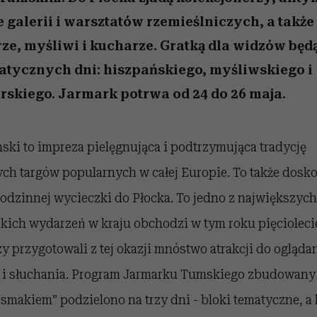
 5,
osób, które biorą na siebie za
powinien znać odpowiedź
Wiemy, gdzie go kupić
Miller s. 5, odc. 6]
sezon jesień–zima 2
mężczyzna jest mn
dużo
reaktywny”
e galerii i warsztatów rzemieślniczych, a także
ze, myśliwi i kucharze. Gratką dla widzów będą
atycznych dni: hiszpańskiego, myśliwskiego i
rskiego. Jarmark potrwa od 24 do 26 maja.
ki to impreza pielęgnująca i podtrzymująca tradycję
h targów popularnych w całej Europie. To także dosk
rodzinnej wycieczki do Płocka. To jedno z największyc
kich wydarzeń w kraju obchodzi w tym roku pięcioleci
y przygotowali z tej okazji mnóstwo atrakcji do oglądan
i słuchania. Program Jarmarku Tumskiego zbudowany 
 smakiem” podzielono na trzy dni - bloki tematyczne, a