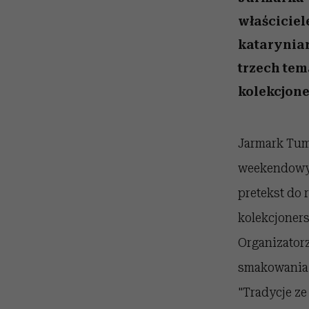
kawę z Kasią Miller”, s.
rachunek sumienia
modelowania
weterynarz”
odc. 7]
właściciel
kataryniar
trzech tem
kolekcjone
Jarmark Tums
weekendowyc
pretekst do 
kolekcjoners
Organizatorz
smakowania 
"Tradycje ze