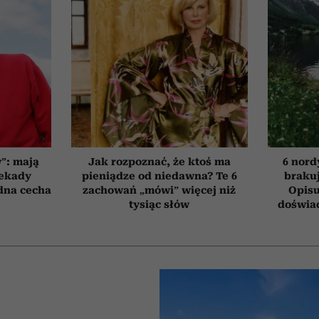
”: mają
Jak rozpoznać, że ktoś ma
6 nord
dekady
pieniądze od niedawna? Te 6
brakuj
edna cecha
zachowań „mówi” więcej niż
Opisu
tysiąc słów
doświad