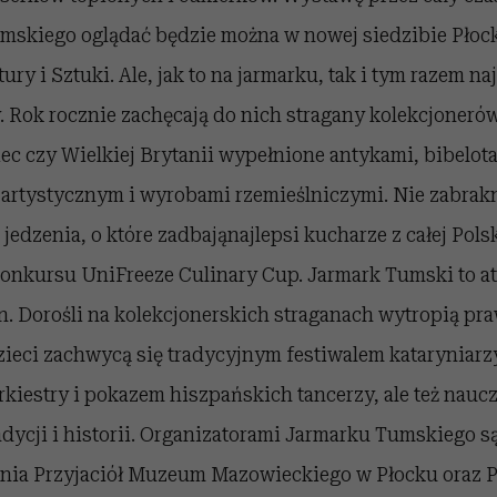
mskiego oglądać będzie można w nowej siedzibie Płoc
ury i Sztuki. Ale, jak to na jarmarku, tak i tym razem n
 Rok rocznie zachęcają do nich stragany kolekcjonerów
ec czy Wielkiej Brytanii wypełnione antykami, bibelot
artystycznym i wyrobami rzemieślniczymi. Nie zabrakn
jedzenia, o które zadbająnajlepsi kucharze z całej Polsk
onkursu UniFreeze Culinary Cup. Jarmark Tumski to at
n. Dorośli na kolekcjonerskich straganach wytropią p
dzieci zachwycą się tradycyjnym festiwalem kataryniar
orkiestry i pokazem hiszpańskich tancerzy, ale też naucz
radycji i historii. Organizatorami Jarmarku Tumskiego s
nia Przyjaciół Muzeum Mazowieckiego w Płocku oraz P