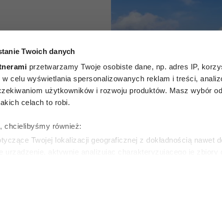
py bez
tanie Twoich danych
 mniej
tnerami
przetwarzamy Twoje osobiste dane, np. adres IP, korzys
ie, w celu wyświetlania spersonalizowanych reklam i treści, anali
łek. Są
zekiwaniom użytkowników i rozwoju produktów. Masz wybór odn
kich celach to robi.
marzysz o
ę, chcielibyśmy również:
akacjach
yczące Twojej lokalizacji geograficznej z dokładnością nawet d
e urządzenie, aktywnie analizując charakteryzującego je zbiory
wirtualny odcisk palca)
SKA
ie tego, jak Twoje osobiste dane są przetwarzane oraz ustaw w
zegółów
. W Deklaracji plików cookie możesz zmienić lub wycof