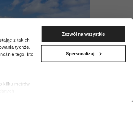
Zezwól na wszystkie
tając z takich
zowania tychże,
Spersonalizuj
ośnie tego, kto
o kilku metrów
 danych
łasne
ać swoją zgodę w