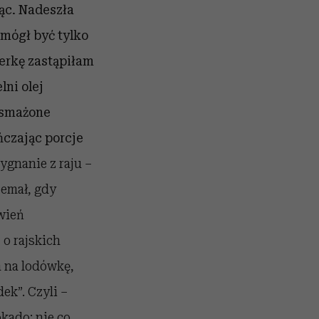
ąc. Nadeszła
 mógł być tylko
erkę zastąpiłam
lni olej
Usmażone
czając porcje
ygnanie z raju –
emał, gdy
wień
 o rajskich
m na lodówkę,
ek”. Czyli –
kado: nie co