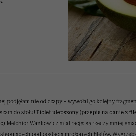
edź
 5,
j
Wiemy, gdzie go kupić
Miller s. 5, odc. 6]
przekraczają swoje g
sezon jesień–zima 2
KA
w seksie?
ej podjęłam nie od czapy – wywołał go kolejny fragmen
aszam do stołu!
Fiolet ulepszony
(przepis na danie z fi
o)
Melchior Wańkowicz miał rację: są rzeczy mniej sma
stępujących pod postacią mrożonych filetów. Wygrzeb