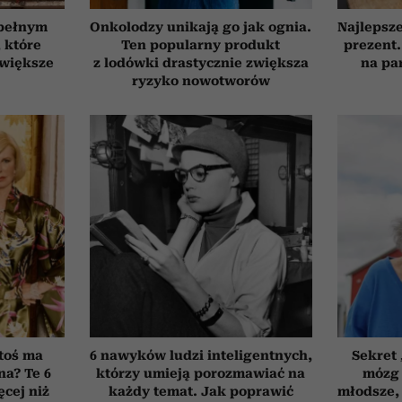
 pełnym
Onkolodzy unikają go jak ognia.
Najlepsz
, które
Ten popularny produkt
prezent.
jwiększe
z lodówki drastycznie zwiększa
na pa
ryzyko nowotworów
toś ma
6 nawyków ludzi inteligentnych,
Sekret
na? Te 6
którzy umieją porozmawiać na
mózg 
cej niż
każdy temat. Jak poprawić
młodsze, 