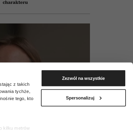
charakteru
Zezwól na wszystkie
tając z takich
zowania tychże,
Spersonalizuj
ośnie tego, kto
o kilku metrów