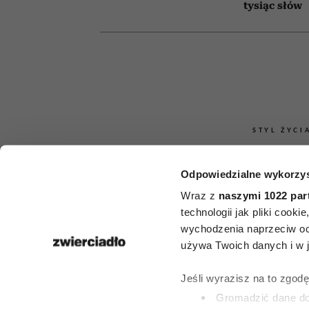
tysiąc słów
STYL ŻYCI
Nie musi mieć
Odpowiedzialne wykorzys
Chanel. Pra
Wraz z
naszymi 1022 par
technologii jak pliki cook
elegancką k
wychodzenia naprzeciw oc
używa Twoich danych i w ja
można rozpo
Jeśli wyrazisz na to zgod
tych 9 ce
Gromadzić dane dot