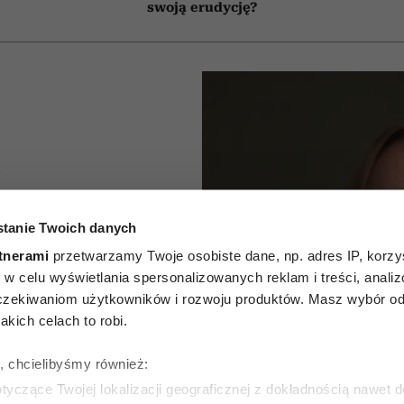
swoją erudycję?
A
 torebki
tanie Twoich danych
wdziwie
tnerami
przetwarzamy Twoje osobiste dane, np. adres IP, korzys
ie, w celu wyświetlania spersonalizowanych reklam i treści, anali
obietę
zekiwaniom użytkowników i rozwoju produktów. Masz wybór odn
kich celach to robi.
znać po
ę, chcielibyśmy również:
chach
yczące Twojej lokalizacji geograficznej z dokładnością nawet d