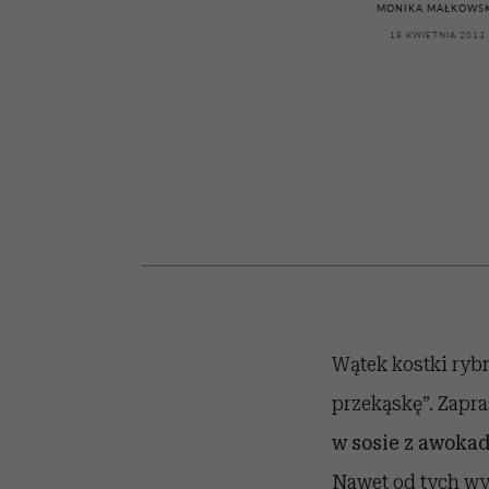
powinien znać odpowi
kawę z Kasią Miller”, s.
mężczyzna jest mnie
modelowania
weterynarz”
MONIKA MAŁKOWS
reaktywny”
odc. 7]
18 KWIETNIA 2013
Wątek kostki rybn
przekąskę”. Zapr
w sosie z awokad
Nawet od tych wy