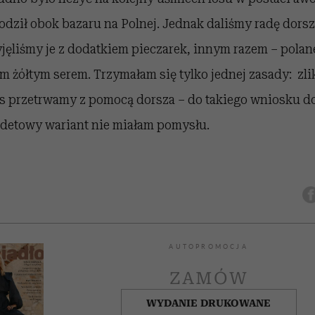
dził obok bazaru na Polnej. Jednak daliśmy radę dorszo
jęliśmy je z dodatkiem pieczarek, innym razem – polan
ym żółtym serem. Trzymałam się tylko jednej zasady: z
ys przetrwamy z pomocą dorsza – do takiego wniosku do
izdetowy wariant nie miałam pomysłu.
AUTOPROMOCJA
ZAMÓW
WYDANIE DRUKOWANE