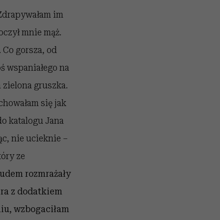
 Zdrapywałam im
oczył mnie mąż.
 Co gorsza, od
oś wspaniałego na
 zielona gruszka.
chowałam się jak
o katalogu Jana
c, nie ucieknie –
tóry ze
trudem rozmrażały
era z dodatkiem
aniu, wzbogaciłam