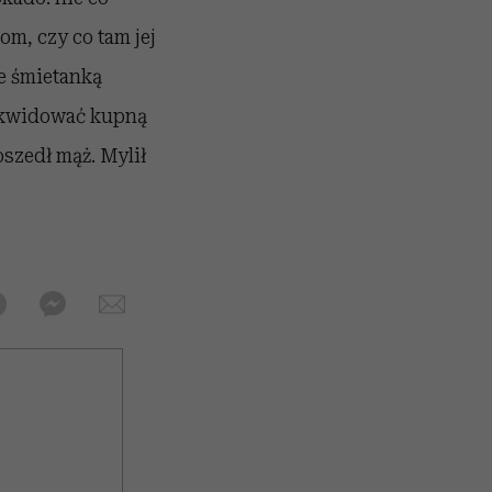
m, czy co tam jej
e śmietanką
likwidować kupną
szedł mąż. Mylił