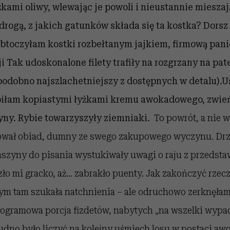
kami oliwy, wlewając je powoli i nieustannie mieszaj
 drogą, z jakich gatunków składa się ta kostka? Dorsz
Obtoczyłam kostki rozbełtanym jajkiem, firmową pani
i
Tak udoskonalone filety trafiły na rozgrzany na pate
podobno najszlachetniejszy z dostępnych w detalu).
biłam kopiastymi łyżkami kremu awokadowego, zwień
yny. Rybie towarzyszyły ziemniaki.
To powrót, a nie w
wał obiad, dumny ze swego zakupowego wyczynu. Drz
aszyny do pisania wystukiwały uwagi o raju z przedsta
o mi gracko, aż… zabrakło puenty. Jak zakończyć rzecz
bym tam szukała natchnienia – ale odruchowo zerknęła
ilogramowa porcja fizdetów, nabytych „na wszelki wypad
rudno było liczyć na kolejny uśmiech losu w postaci awo