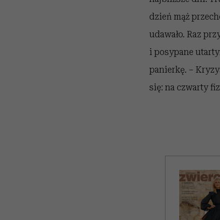
dzień mąż przecho
udawało. Raz przy
i posypane utart
panierkę. – Kryz
się: na czwarty f