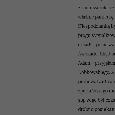
z zamrażalnika c
właśnie panierkę
Niespodzianką by
progu sygnalizow
obiad! – pociesza
Awokado! Skąd on 
Adam – przyjęłam
Dobkowskiego. A d
próbował żartować
spartańskiego ni
się, więc był cz
drobno posiekane