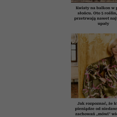
Kwiaty na balkon w
słońcu. Oto 5 roślin
przetrwają nawet na
upały
Jak rozpoznać, że k
pieniądze od niedaw
zachowań „mówi” wię