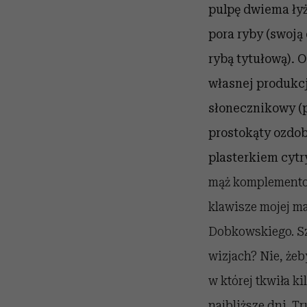
pulpę dwiema łyż
pora ryby (swoją
rybą tytułową). 
własnej produkcj
słonecznikowy (
prostokąty ozdo
plasterkiem cytr
mąż komplemento
klawisze mojej m
Dobkowskiego. Szł
wizjach? Nie, że
w której tkwiła k
najbliższe dni. T