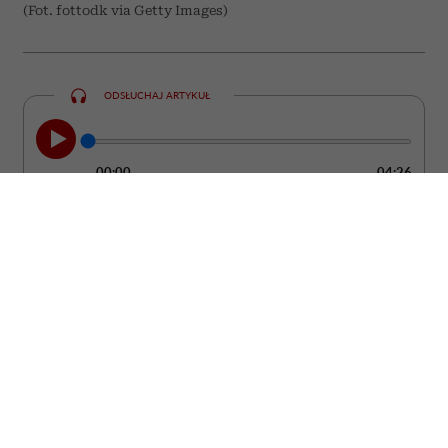
(Fot. fottodk via Getty Images)
ODSŁUCHAJ ARTYKUŁ
00:00
04:26
Szukasz prezentu, który będzie cieszył
znacznie dłużej niż bukiet ciętych
kwiatów? Postaw na roślinę doniczkową.
To upominek, który może zdobić wnętrze
przez wiele lat, a przy tym stać się piękną