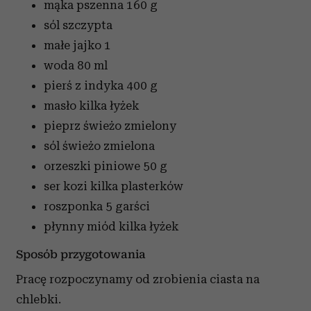
mąka pszenna
160 g
sól
szczypta
małe jajko
1
woda
80 ml
pierś z indyka
400 g
masło
kilka łyżek
pieprz
świeżo zmielony
sól
świeżo zmielona
orzeszki piniowe
50 g
ser kozi
kilka plasterków
roszponka
5 garści
płynny miód
kilka łyżek
Sposób przygotowania
Pracę rozpoczynamy od zrobienia ciasta na
chlebki.