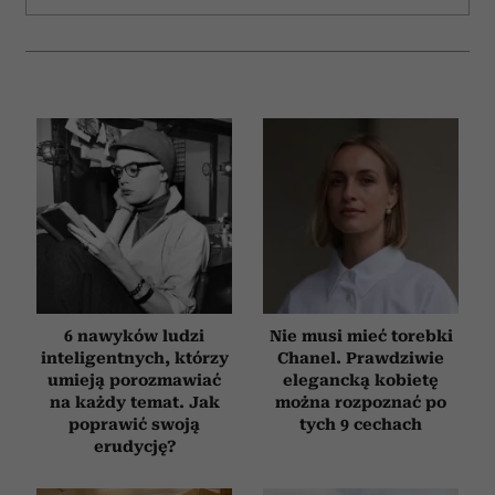
i reklam, aby oferować funkcje społecznościowe i
analizować ruch w naszej witrynie. Informacje o tym, jak
korzystasz z naszej witryny, udostępniamy partnerom
społecznościowym, reklamowym i analitycznym.
Partnerzy mogą połączyć te informacje z innymi danymi
otrzymanymi od Ciebie lub uzyskanymi podczas
korzystania z ich usług.
6 nawyków ludzi
Nie musi mieć torebki
inteligentnych, którzy
Chanel. Prawdziwie
umieją porozmawiać
elegancką kobietę
na każdy temat. Jak
można rozpoznać po
poprawić swoją
tych 9 cechach
erudycję?