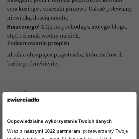
sera koziego i orzeszki piniowe. Całość polewamy
niewielką ilością miodu.
Smacznego!
Zdjęcia pochodzą z mojego bloga,
stąd też znak wodny na nich.
Podsumowanie przepisu
Idealna chrupiąca przystawka, która zadowoli
każde podniebienie.
AUTOPROMOCJA
Odpowiedzialne wykorzystanie Twoich danych
Wraz z
naszymi 1022 partnerami
przetwarzamy Twoje
osobiste dane, np. adres IP, korzystając z takich