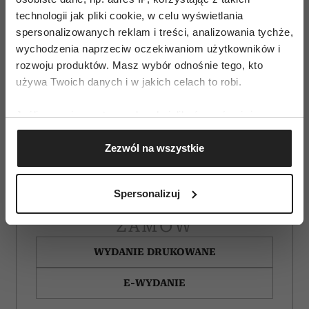
technologii jak pliki cookie, w celu wyświetlania
spersonalizowanych reklam i treści, analizowania tychże,
wychodzenia naprzeciw oczekiwaniom użytkowników i
rozwoju produktów. Masz wybór odnośnie tego, kto
używa Twoich danych i w jakich celach to robi.
Jeśli wyrazisz na to zgodę, chcielibyśmy również:
Gromadzić dane dotyczące Twojej lokalizacji
Zezwól na wszystkie
geograficznej z dokładnością nawet do kilku metrów
Identyfikować Twoje urządzenie, aktywnie
analizując charakteryzującego je zbiory danych
Spersonalizuj
(fingerprinting, czyli wirtualny odcisk palca)
Dowiedz się więcej odnośnie tego, jak Twoje osobiste
ZAMÓW
dane są przetwarzane oraz ustaw własne preferencje w
sekcji szczegółów
. W Deklaracji plików cookie możesz
WYDANIE DRUKOWANE
zmienić lub wycofać swoją zgodę w dowolnej chwili.
E-WYDANIE
Wykorzystujemy pliki cookie do spersonalizowania treści