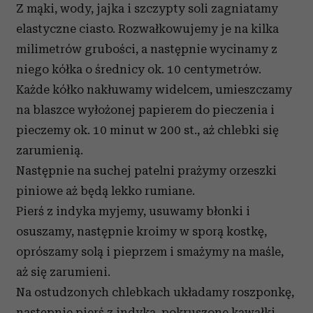
Z mąki, wody, jajka i szczypty soli zagniatamy
elastyczne ciasto. Rozwałkowujemy je na kilka
milimetrów grubości, a następnie wycinamy z
niego kółka o średnicy ok. 10 centymetrów.
Każde kółko nakłuwamy widelcem, umieszczamy
na blaszce wyłożonej papierem do pieczenia i
pieczemy ok. 10 minut w 200 st., aż chlebki się
zarumienią.
Następnie na suchej patelni prażymy orzeszki
piniowe aż będą lekko rumiane.
Pierś z indyka myjemy, usuwamy błonki i
osuszamy, następnie kroimy w sporą kostkę,
oprószamy solą i pieprzem i smażymy na maśle,
aż się zarumieni.
Na ostudzonych chlebkach układamy roszponkę,
następnie pierś z indyka, pokruszone kawałki