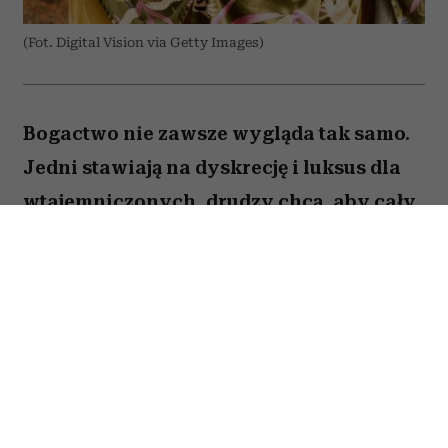
(Fot. Digital Vision via Getty Images)
Bogactwo nie zawsze wygląda tak samo.
Jedni stawiają na dyskrecję i luksus dla
wtajemniczonych, drudzy chcą, aby cały
świat wiedział o ich sukcesie. W kulturze
internetowej tych pierwszych często
kojarzy się z old money, a drugich – new
money. Oczywiście jest to duże
uproszczenie i wiele osób zupełnie nie
wpisuje się w ten podział. Trudno jednak
nie odnieść wrażenia, że jest w nim