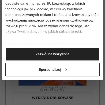
osobiste dane, np. adres IP, korzystając z takich
technologii jak pliki cookie, w celu wyświetlania
spersonalizowanych reklam i treści, analizowania tychże,
wychodzenia naprzeciw oczekiwaniom użytkowników i
rozwoju produktów. Masz wybór odnośnie tego, kto
używa Twoich danych i w jakich celach to robi.
Jeśli wyrazisz na to zgodę, chcielibyśmy również:
Gromadzić dane dotyczące Twojej lokalizacji
Zezwól na wszystkie
geograficznej z dokładnością nawet do kilku metrów
Identyfikować Twoje urządzenie, aktywnie
analizując charakteryzującego je zbiory danych
Spersonalizuj
(fingerprinting, czyli wirtualny odcisk palca)
Dowiedz się więcej odnośnie tego, jak Twoje osobiste
dane są przetwarzane oraz ustaw własne preferencje w
ZAMÓW
sekcji szczegółów
. W Deklaracji plików cookie możesz
zmienić lub wycofać swoją zgodę w dowolnej chwili.
WYDANIE DRUKOWANE