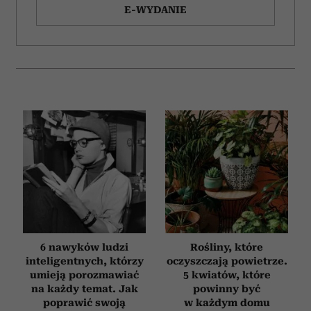
Wykorzystujemy pliki cookie do spersonalizowania treści
E-WYDANIE
i reklam, aby oferować funkcje społecznościowe i
analizować ruch w naszej witrynie. Informacje o tym, jak
korzystasz z naszej witryny, udostępniamy partnerom
społecznościowym, reklamowym i analitycznym.
Partnerzy mogą połączyć te informacje z innymi danymi
otrzymanymi od Ciebie lub uzyskanymi podczas
korzystania z ich usług.
6 nawyków ludzi
Rośliny, które
inteligentnych, którzy
oczyszczają powietrze.
umieją porozmawiać
5 kwiatów, które
na każdy temat. Jak
powinny być
poprawić swoją
w każdym domu