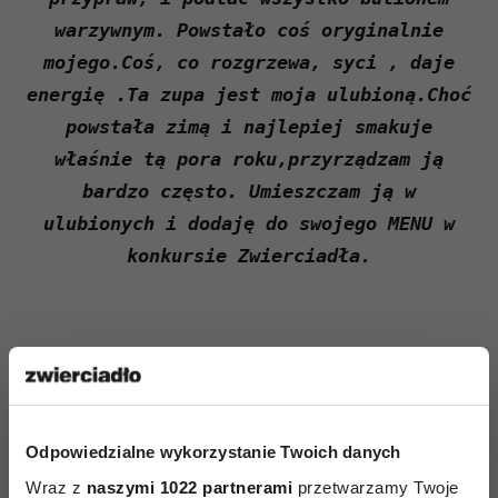
warzywnym. Powstało coś oryginalnie
mojego.Coś, co rozgrzewa, syci , daje
energię .Ta zupa jest moja ulubioną.Choć
powstała zimą i najlepiej smakuje
właśnie tą pora roku,przyrządzam ją
bardzo często. Umieszczam ją w
ulubionych i dodaję do swojego MENU w
konkursie Zwierciadła.
Odpowiedzialne wykorzystanie Twoich danych
AUTOPROMOCJA
Wraz z
naszymi 1022 partnerami
przetwarzamy Twoje