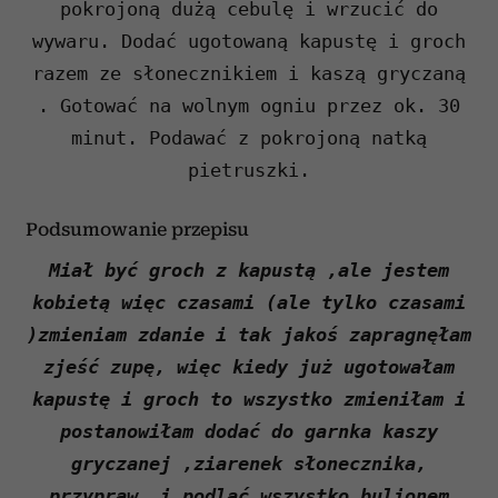
pokrojoną dużą cebulę i wrzucić do
wywaru. Dodać ugotowaną kapustę i groch
razem ze słonecznikiem i kaszą gryczaną
. Gotować na wolnym ogniu przez ok. 30
minut. Podawać z pokrojoną natką
pietruszki.
Podsumowanie przepisu
Miał być groch z kapustą ,ale jestem
kobietą więc czasami (ale tylko czasami
)zmieniam zdanie i tak jakoś zapragnęłam
zjeść zupę, więc kiedy już ugotowałam
kapustę i groch to wszystko zmieniłam i
postanowiłam dodać do garnka kaszy
gryczanej ,ziarenek słonecznika,
przypraw, i podlać wszystko bulionem