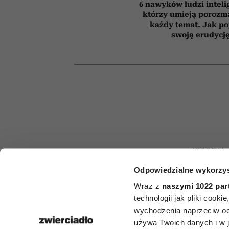
6 nawyków ludzi inteli
którzy umieją porozm
każdy temat. Jak p
swoją erudycj
ZDROWIE
Odpowiedzialne wykorzys
Nie alkohol, n
Wraz z
naszymi 1022 par
i nie papier
technologii jak pliki cook
wychodzenia naprzeciw oc
najbardziej 
używa Twoich danych i w ja