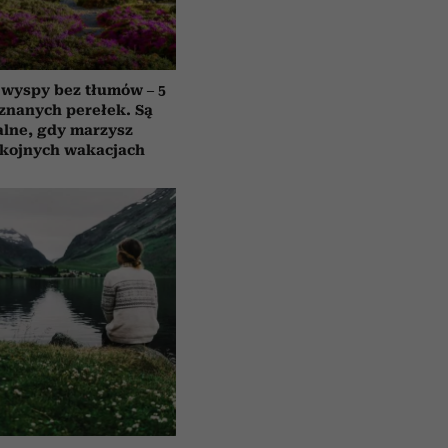
 wyspy bez tłumów – 5
znanych perełek. Są
alne, gdy marzysz
okojnych wakacjach