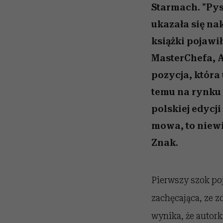
Starmach. "Pysz
ukazała się n
książki pojawił
MasterChefa, A
pozycja, która
temu na rynku 
polskiej edycji
mowa, to niew
Znak.
Pierwszy szok poj
zachęcająca, ze z
wynika, że autork