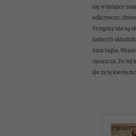
się w książce zna
odkrywcze, dziwni
Przepisy nie są s
żadnych składnikó
inna bajka. Wraże
opuszcza. Do tej 
ale za tę kwotę m