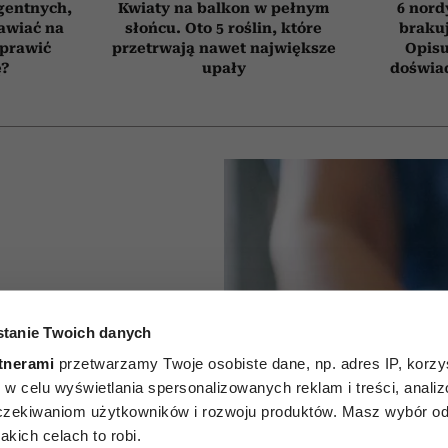
gentnych,
Kwiaty na balkon w pełnym
6 nord
awiać na
słońcu. Oto 5 roślin, które
brakuj
oprawić
przetrwają nawet największe
Opisu
ę?
upały
doświad
tanie Twoich danych
ie słońce
tnerami
przetwarzamy Twoje osobiste dane, np. adres IP, korzys
osy. To
ie, w celu wyświetlania spersonalizowanych reklam i treści, anali
zekiwaniom użytkowników i rozwoju produktów. Masz wybór odn
zwiększa
kich celach to robi.