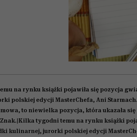
edź
 5,
j
Wiemy, gdzie go kupić
mogą zrobić rodzice
Miller s. 5, odc. 6]
sezon jesień–zima 2
niż się wydaje
temu na rynku książki pojawiła się pozycja gwi
orki polskiej edycji MasterChefa, Ani Starmach.
ce mowa, to niewielka pozycja, która ukazała si
ak.|Kilka tygodni temu na rynku książki poja
ki kulinarnej, jurorki polskiej edycji MasterCh