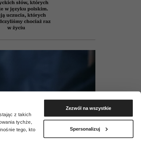
yckich słów, których
e w języku polskim.
ją uczucia, których
czyliśmy chociaż raz
w życiu
Zezwól na wszystkie
tając z takich
zowania tychże,
Spersonalizuj
ośnie tego, kto