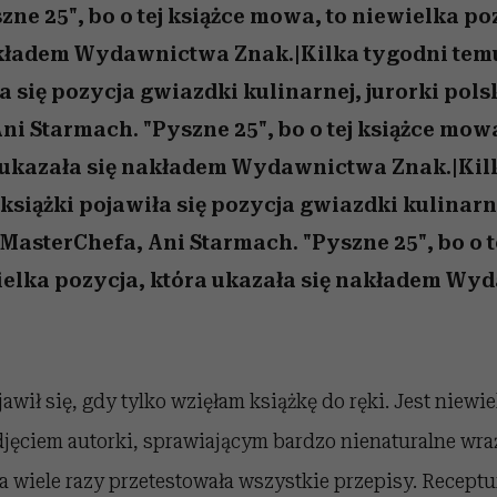
ne 25", bo o tej książce mowa, to niewielka po
akładem Wydawnictwa Znak.|Kilka tygodni tem
a się pozycja gwiazdki kulinarnej, jurorki polsk
ni Starmach. "Pyszne 25", bo o tej książce mow
 ukazała się nakładem Wydawnictwa Znak.|Kil
książki pojawiła się pozycja gwiazdki kulinarne
 MasterChefa, Ani Starmach. "Pyszne 25", bo o t
ielka pozycja, która ukazała się nakładem W
awił się, gdy tylko wzięłam książkę do ręki. Jest niewie
djęciem autorki, sprawiającym bardzo nienaturalne wra
a wiele razy przetestowała wszystkie przepisy. Receptur