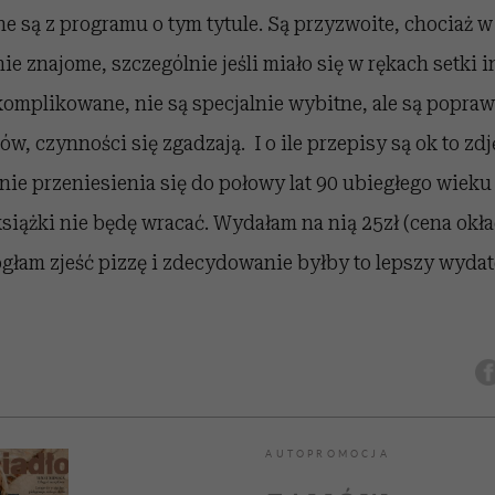
ne są z programu o tym tytule. Są przyzwoite, chociaż w
e znajome, szczególnie jeśli miało się w rękach setki i
komplikowane, nie są specjalnie wybitne, ale są popraw
w, czynności się zgadzają. I o ile przepisy są ok to zdj
nie przeniesienia się do połowy lat 90 ubiegłego wieku
książki nie będę wracać. Wydałam na nią 25zł (cena okła
ogłam zjeść pizzę i zdecydowanie byłby to lepszy wydat
AUTOPROMOCJA