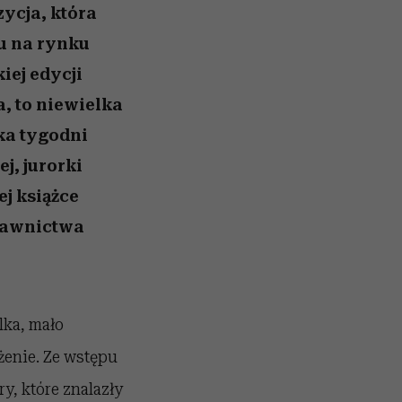
zycja, która
u na rynku
iej edycji
a, to niewielka
ka tygodni
j, jurorki
ej książce
ydawnictwa
lka, mało
żenie. Ze wstępu
y, które znalazły