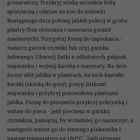
pomarańczy. Przykryj miskę szczelnie folią
spożywczą i odstaw na noc do lodówki.
Następnego dnia połowę jabłek pokrój w grube
plastry (bez obierania i usuwania gniazd
nasiennych). Przygotuj formę do zapiekania -
namocz garnek rzymski lub użyj garnka
żeliwnego. Oberwij listki z odłożonych gałązek
majeranku i wyjmij kaczkę z marynaty. Na dnie
formy ułóż jabłka w plastrach, na nich kawałki
kaczki (skórką do góry), posyp listkami
majeranku i przykryj pozostałymi plastrami
jabłka. Formę do pieczenia przykryj pokrywką i
wstaw do pieca - jeśli pieczesz w garnku
rzymskim, pamiętaj, by wcześniej go namoczyć, a
następnie wstaw go do zimnego piekarnika i
nastaw temperaturę na 160°C. Jeśli używasz