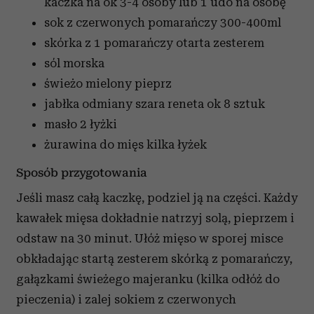
kaczka na ok 3-4 osoby lub 1 udo na osobę
sok z czerwonych pomarańczy
300-400ml
skórka z 1 pomarańczy
otarta zesterem
sól morska
świeżo mielony pieprz
jabłka odmiany szara reneta
ok 8 sztuk
masło
2 łyżki
żurawina do mięs
kilka łyżek
Sposób przygotowania
Jeśli masz całą kaczkę, podziel ją na części. Każdy
kawałek mięsa dokładnie natrzyj solą, pieprzem i
odstaw na 30 minut. Ułóż mięso w sporej misce
obkładając startą zesterem skórką z pomarańczy,
gałązkami świeżego majeranku (kilka odłóż do
pieczenia) i zalej sokiem z czerwonych