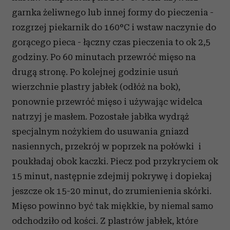
garnka żeliwnego lub innej formy do pieczenia -
rozgrzej piekarnik do 160°C i wstaw naczynie do
gorącego pieca - łączny czas pieczenia to ok 2,5
godziny. Po 60 minutach przewróć mięso na
drugą stronę. Po kolejnej godzinie usuń
wierzchnie plastry jabłek (odłóż na bok),
ponownie przewróć mięso i używając widelca
natrzyj je masłem. Pozostałe jabłka wydrąż
specjalnym nożykiem do usuwania gniazd
nasiennych, przekrój w poprzek na połówki i
poukładaj obok kaczki. Piecz pod przykryciem ok
15 minut, następnie zdejmij pokrywę i dopiekaj
jeszcze ok 15-20 minut, do zrumienienia skórki.
Mięso powinno być tak miękkie, by niemal samo
odchodziło od kości. Z plastrów jabłek, które