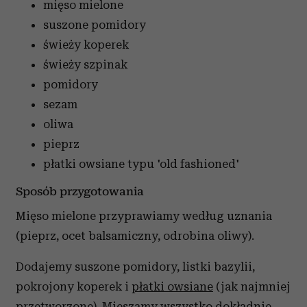
mięso mielone
suszone pomidory
świeży koperek
świeży szpinak
pomidory
sezam
oliwa
pieprz
płatki owsiane
typu 'old fashioned'
Sposób przygotowania
Mięso mielone przyprawiamy według uznania
(pieprz, ocet balsamiczny, odrobina oliwy).
Dodajemy suszone pomidory, listki bazylii,
pokrojony koperek i
płatki owsiane
(jak najmniej
przetworzone). Mieszamy wszystko dokładnie.