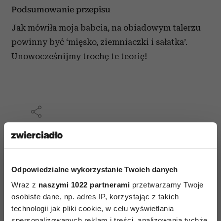
Podsumowanie przepisu
Jak mówiła moja babcia, na obiadowym talerzu
powinny być ‘mięsko, ziemniaczki i sałatka’.
Unowocześnijmy trochę te teorię!
AUTOPROMOCJA
Odpowiedzialne wykorzystanie Twoich danych
Wraz z
naszymi 1022 partnerami
przetwarzamy Twoje
osobiste dane, np. adres IP, korzystając z takich
technologii jak pliki cookie, w celu wyświetlania
spersonalizowanych reklam i treści, analizowania tychże,