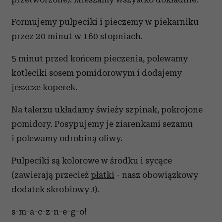
Formujemy pulpeciki i pieczemy w piekarniku
przez 20 minut w 160 stopniach.
5 minut przed końcem pieczenia, polewamy
kotleciki sosem pomidorowym i dodajemy
jeszcze koperek.
Na talerzu układamy świeży szpinak, pokrojone
pomidory. Posypujemy je ziarenkami sezamu
i polewamy odrobiną oliwy.
Pulpeciki są kolorowe w środku i sycące
(zawierają przecież
płatki
- nasz obowiązkowy
dodatek skrobiowy
).
J
s-m-a-c-z-n-e-g-o!