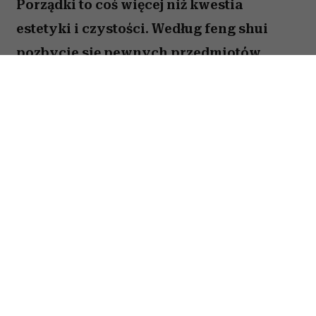
Porządki to coś więcej niż kwestia
estetyki i czystości. Według feng shui
pozbycie się pewnych przedmiotów
pomaga oczyścić przestrzeń z zastygłej
energii i przywrócić zaburzoną
harmonię. Ekspertka Helen Ye Plehn
wskazuje pięć rzeczy, które najbardziej
pogarszają nasze samopoczucie.
Spis treści:
1. Zbędne obuwie
2. Przeterminowana żywność
3. „Papiery”