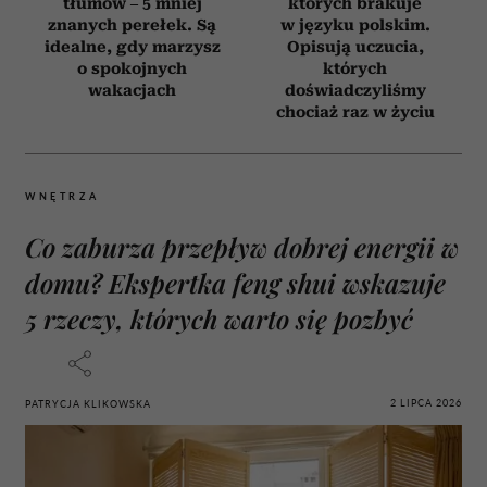
tłumów – 5 mniej
których brakuje
znanych perełek. Są
w języku polskim.
idealne, gdy marzysz
Opisują uczucia,
o spokojnych
których
wakacjach
doświadczyliśmy
chociaż raz w życiu
WNĘTRZA
Co zaburza przepływ dobrej energii w
domu? Ekspertka feng shui wskazuje
5 rzeczy, których warto się pozbyć
2 LIPCA 2026
PATRYCJA KLIKOWSKA