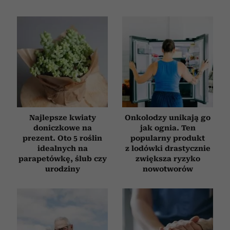
korzystasz z naszej witryny, udostępniamy partnerom
społecznościowym, reklamowym i analitycznym.
Partnerzy mogą połączyć te informacje z innymi danymi
otrzymanymi od Ciebie lub uzyskanymi podczas
korzystania z ich usług.
Najlepsze kwiaty
Onkolodzy unikają go
doniczkowe na
jak ognia. Ten
prezent. Oto 5 roślin
popularny produkt
idealnych na
z lodówki drastycznie
parapetówkę, ślub czy
zwiększa ryzyko
urodziny
nowotworów