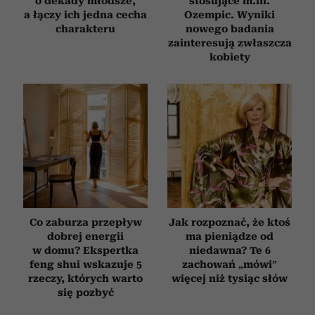
o dekady młodsze,
stosujące m.in.
a łączy ich jedna cecha
Ozempic. Wyniki
charakteru
nowego badania
zainteresują zwłaszcza
kobiety
Co zaburza przepływ
Jak rozpoznać, że ktoś
dobrej energii
ma pieniądze od
w domu? Ekspertka
niedawna? Te 6
feng shui wskazuje 5
zachowań „mówi”
rzeczy, których warto
więcej niż tysiąc słów
się pozbyć