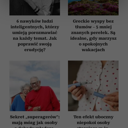
dane są przetwarzane oraz ustaw własne preferencje w
sekcji szczegółów
. W Deklaracji plików cookie możesz
zmienić lub wycofać swoją zgodę w dowolnej chwili.
6 nawyków ludzi
Greckie wyspy bez
inteligentnych, którzy
tłumów – 5 mniej
Wykorzystujemy pliki cookie do spersonalizowania treści
umieją porozmawiać
znanych perełek. Są
i reklam, aby oferować funkcje społecznościowe i
na każdy temat. Jak
idealne, gdy marzysz
analizować ruch w naszej witrynie. Informacje o tym, jak
poprawić swoją
o spokojnych
korzystasz z naszej witryny, udostępniamy partnerom
erudycję?
wakacjach
społecznościowym, reklamowym i analitycznym.
Partnerzy mogą połączyć te informacje z innymi danymi
otrzymanymi od Ciebie lub uzyskanymi podczas
korzystania z ich usług.
Sekret „superagerów”:
Ten efekt uboczny
mają mózg jak osoby
niepokoi osoby