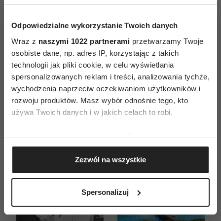
Odpowiedzialne wykorzystanie Twoich danych
Wraz z
naszymi 1022 partnerami
przetwarzamy Twoje
ZAMÓW
osobiste dane, np. adres IP, korzystając z takich
technologii jak pliki cookie, w celu wyświetlania
WYDANIE DRUKOWANE
spersonalizowanych reklam i treści, analizowania tychże,
wychodzenia naprzeciw oczekiwaniom użytkowników i
E-WYDANIE
rozwoju produktów. Masz wybór odnośnie tego, kto
używa Twoich danych i w jakich celach to robi.
Jeśli wyrazisz na to zgodę, chcielibyśmy również:
Gromadzić dane dotyczące Twojej lokalizacji
Zezwól na wszystkie
geograficznej z dokładnością nawet do kilku metrów
Identyfikować Twoje urządzenie, aktywnie
analizując charakteryzującego je zbiory danych
Spersonalizuj
(fingerprinting, czyli wirtualny odcisk palca)
Dowiedz się więcej odnośnie tego, jak Twoje osobiste