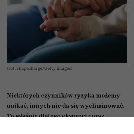
(Fot. shapecharge/Getty Images)
Niektórych czynników ryzyka możemy
unikać, innych nie da się wyeliminować.
To właśnie dlatego eksperci coraz
większą uwagę poświęcają nie tylko