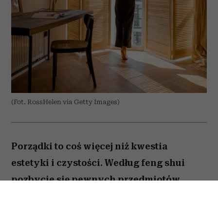
(Fot. RossHelen via Getty Images)
Porządki to coś więcej niż kwestia
estetyki i czystości. Według feng shui
pozbycie się pewnych przedmiotów
pomaga oczyścić przestrzeń z zastygłej
energii i przywrócić zaburzoną