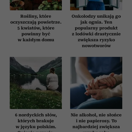
otrzymanymi od Ciebie lub uzyskanymi podczas
korzystania z ich usług.
Rośliny, które
Onkolodzy unikają go
oczyszczają powietrze.
jak ognia. Ten
5 kwiatów, które
popularny produkt
powinny być
z lodówki drastycznie
w każdym domu
zwiększa ryzyko
nowotworów
6 nordyckich słów,
Nie alkohol, nie słońce
których brakuje
i nie papierosy. To
w języku polskim.
najbardziej zwiększa