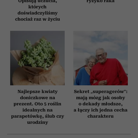
Opisują uczucia,
ryzyko raka
których
doświadczyliśmy
chociaż raz w życiu
Najlepsze kwiaty
Sekret „superagerów”:
doniczkowe na
mają mózg jak osoby
prezent. Oto 5 roślin
o dekady młodsze,
idealnych na
a łączy ich jedna cecha
parapetówkę, ślub czy
charakteru
urodziny