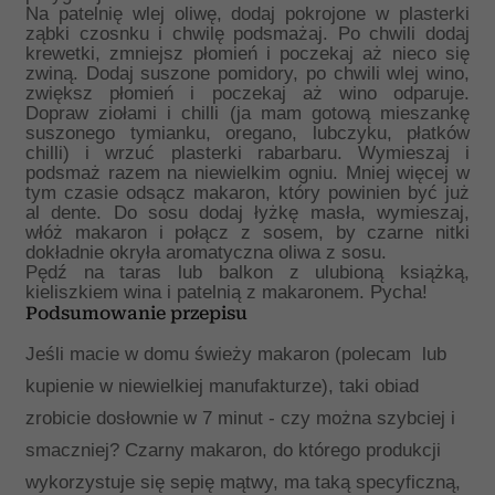
Na patelnię wlej oliwę, dodaj pokrojone w plasterki
ząbki czosnku i chwilę podsmażaj. Po chwili dodaj
krewetki, zmniejsz płomień i poczekaj aż nieco się
zwiną. Dodaj suszone pomidory, po chwili wlej wino,
zwiększ płomień i poczekaj aż wino odparuje.
Dopraw ziołami i chilli (ja mam gotową mieszankę
suszonego tymianku, oregano, lubczyku, płatków
chilli) i wrzuć plasterki rabarbaru. Wymieszaj i
podsmaż razem na niewielkim ogniu. Mniej więcej w
tym czasie odsącz makaron, który powinien być już
al dente. Do sosu dodaj łyżkę masła, wymieszaj,
włóż makaron i połącz z sosem, by czarne nitki
dokładnie okryła aromatyczna oliwa z sosu.
Pędź na taras lub balkon z ulubioną książką,
kieliszkiem wina i patelnią z makaronem. Pycha!
Podsumowanie przepisu
Jeśli macie w domu świeży makaron (polecam
lub
kupienie w niewielkiej manufakturze), taki obiad
zrobicie dosłownie w 7 minut - czy można szybciej i
smaczniej? Czarny makaron, do którego produkcji
wykorzystuje się sepię mątwy, ma taką specyficzną,