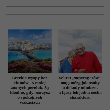
i reklam, aby oferować funkcje społecznościowe i
analizować ruch w naszej witrynie. Informacje o tym, jak
korzystasz z naszej witryny, udostępniamy partnerom
społecznościowym, reklamowym i analitycznym.
Partnerzy mogą połączyć te informacje z innymi danymi
otrzymanymi od Ciebie lub uzyskanymi podczas
korzystania z ich usług.
Greckie wyspy bez
Sekret „superagerów”:
tłumów – 5 mniej
mają mózg jak osoby
znanych perełek. Są
o dekady młodsze,
idealne, gdy marzysz
a łączy ich jedna cecha
o spokojnych
charakteru
wakacjach