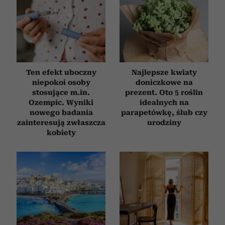
społecznościowym, reklamowym i analitycznym.
Partnerzy mogą połączyć te informacje z innymi danymi
otrzymanymi od Ciebie lub uzyskanymi podczas
korzystania z ich usług.
Ten efekt uboczny
Najlepsze kwiaty
niepokoi osoby
doniczkowe na
stosujące m.in.
prezent. Oto 5 roślin
Ozempic. Wyniki
idealnych na
nowego badania
parapetówkę, ślub czy
zainteresują zwłaszcza
urodziny
kobiety