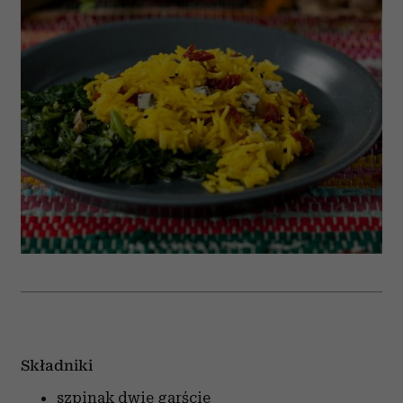
Składniki
szpinak
dwie garście