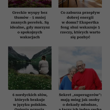
Greckie wyspy bez
Co zaburza przepływ
tłumów – 5 mniej
dobrej energii
znanych perełek. Są
w domu? Ekspertka
idealne, gdy marzysz
feng shui wskazuje 5
o spokojnych
rzeczy, których warto
wakacjach
się pozbyć
6 nordyckich słów,
Sekret „superagerów”:
których brakuje
mają mózg jak osoby
w języku polskim.
o dekady młodsze,
Opisują uczucia,
a łączy ich jedna cecha