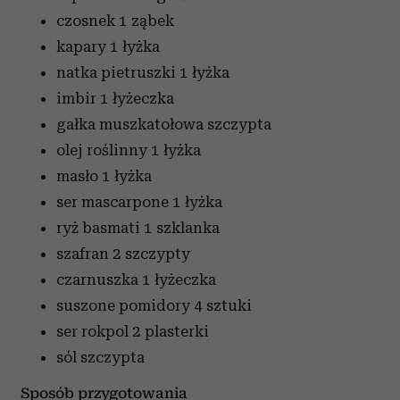
czosnek
1 ząbek
kapary
1 łyżka
natka pietruszki
1 łyżka
imbir
1 łyżeczka
gałka muszkatołowa
szczypta
olej roślinny
1 łyżka
masło
1 łyżka
ser mascarpone
1 łyżka
ryż basmati
1 szklanka
szafran
2 szczypty
czarnuszka
1 łyżeczka
suszone pomidory
4 sztuki
ser rokpol
2 plasterki
sól
szczypta
Sposób przygotowania