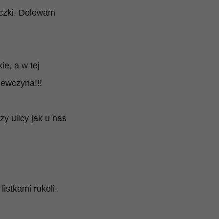
czki
. Dolewam
ie, a w tej
iewczyna!!!
y ulicy jak u nas
stkami rukoli.