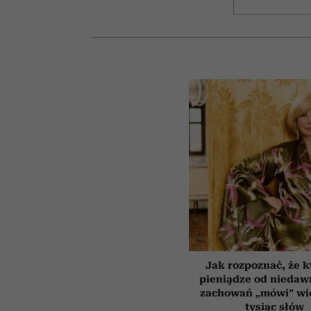
Jak rozpoznać, że k
pieniądze od niedaw
zachowań „mówi” wię
tysiąc słów