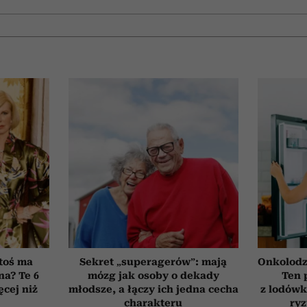
toś ma
Sekret „superagerów”: mają
Onkolodz
na? Te 6
mózg jak osoby o dekady
Ten 
cej niż
młodsze, a łączy ich jedna cecha
z lodówk
charakteru
ry