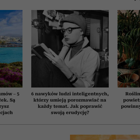
umów – 5
6 nawyków ludzi inteligentnych,
Roślin
łek. Są
którzy umieją porozmawiać na
powiet
zysz
każdy temat. Jak poprawić
powinn
cjach
swoją erudycję?