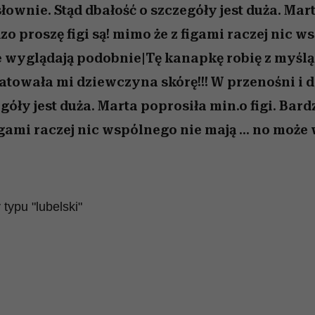
łownie. Stąd dbałość o szczegóły jest duża. Mar
dzo proszę figi są! mimo że z figami raczej nic 
że wyglądają podobnie|Tę kanapkę robię z myślą 
ratowała mi dziewczyna skórę!!! W przenośni i d
góły jest duża. Marta poprosiła min.o figi. Bard
igami raczej nic wspólnego nie mają ... no może
typu "lubelski"