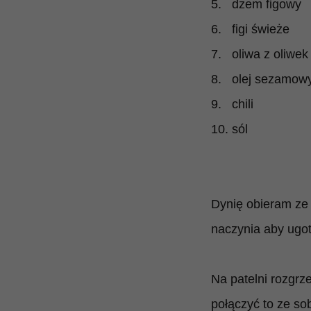
5. dżem figowy
6.
figi świeże
7. oliwa z oliwek
8. olej sezamow
9. chili
10. sól
Dynię obieram ze 
naczynia aby ugot
Na patelni rozgrz
połączyć to ze sob