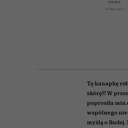
powinien znać odpowi
kawę z Kasią Miller”, s.
mężczyzna jest mnie
modelowania
weterynarz”
THE BYK
reaktywny”
odc. 7]
15 MAJA 2013
Tę kanapkę rob
skórę!!! W prze
poprosiła min.o
wspólnego nie 
myślą o Rudej.