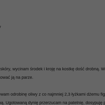
y
skóry, wycinam środek i kroję na kostkę dość drobną. 
ować ją na parze.
ewam odrobinę oliwy z co najmniej 2,3 łyżkami dżemu fi
ą. Ugotowaną dynię przerzucam na patelnię, dosypuję pła