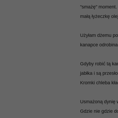
"smażę" moment. 
małą łyżeczkę ole
Użyłam dżemu ponie
kanapce odrobina 
Gdyby robić tą kan
jabłka i są przes
Kromki chleba kład
Usmażoną dynię w
Gdzie nie gdzie do