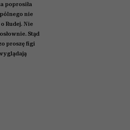
ta poprosiła
wspólnego nie
o Rudej. Nie
osłownie. Stąd
zo proszę figi
 wyglądają