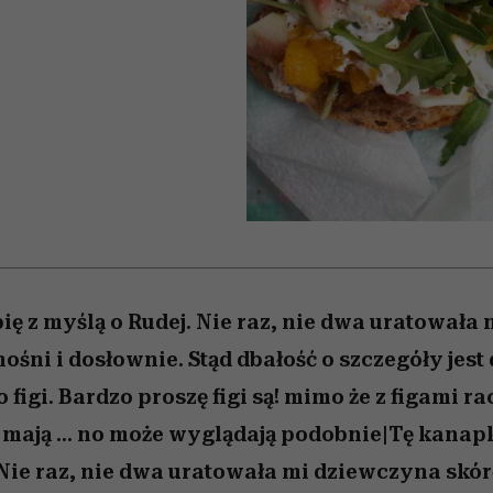
edź
 5,
j
Wiemy, gdzie go kupić
mogą zrobić rodzice
Miller s. 5, odc. 6]
sezon jesień–zima 2
niż się wydaje
ię z myślą o Rudej. Nie raz, nie dwa uratowała
nośni i dosłownie. Stąd dbałość o szczegóły jest
 figi. Bardzo proszę figi są! mimo że z figami ra
mają ... no może wyglądają podobnie|Tę kanapk
 Nie raz, nie dwa uratowała mi dziewczyna skórę