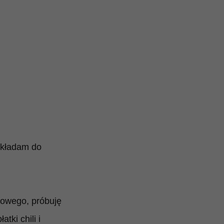
Wkładam do
gowego, próbuję
tki chili i