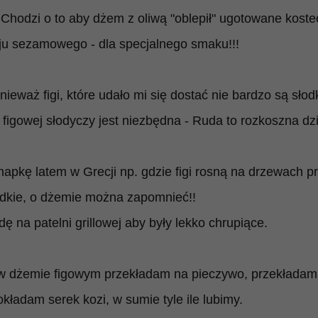
Chodzi o to aby dżem z oliwą "oblepił" ugotowane
koste
ju sezamowego - dla specjalnego smaku!!!
waż figi, które udało mi się dostać nie bardzo są słodk
figowej słodyczy jest niezbędna - Ruda to rozkoszna dz
apkę latem w Grecji np. gdzie figi rosną na drzewach prz
łodkie, o dżemie można zapomnieć!!
ę na patelni grillowej aby były lekko chrupiące.
 dżemie figowym przekładam na pieczywo, przekładam li
kładam serek kozi, w sumie tyle ile lubimy.