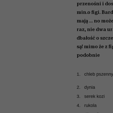
przenośni i dos
min.o figi. Bar
mają ... no mo
raz, nie dwa u
dbałość o szcze
są! mimo że z f
podobnie
1. chleb pszenny 
2. dynia
3. serek kozi
4. rukola