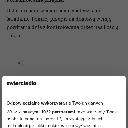
Podsumowanie przepisu
Ostatnio nadeszła moda na ciasteczka na
śniadanie. Poniżej przepis na domową wersję
powitania dnia z kontrolowaną przez nas ilością
cukru.
AUTOPROMOCJA
Odpowiedzialne wykorzystanie Twoich danych
Wraz z
naszymi 1022 partnerami
przetwarzamy Twoje
osobiste dane, np. adres IP, korzystając z takich
technologii jak pliki cookie, w celu wyświetlania