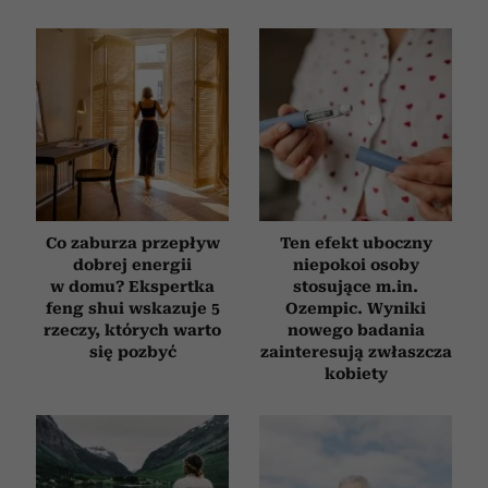
analizować ruch w naszej witrynie. Informacje o tym, jak
korzystasz z naszej witryny, udostępniamy partnerom
społecznościowym, reklamowym i analitycznym.
Partnerzy mogą połączyć te informacje z innymi danymi
otrzymanymi od Ciebie lub uzyskanymi podczas
korzystania z ich usług.
Co zaburza przepływ
Ten efekt uboczny
dobrej energii
niepokoi osoby
w domu? Ekspertka
stosujące m.in.
feng shui wskazuje 5
Ozempic. Wyniki
rzeczy, których warto
nowego badania
się pozbyć
zainteresują zwłaszcza
kobiety