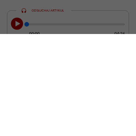
ODSŁUCHAJ ARTYKUŁ
00:00
04:26
Szukasz prezentu, który będzie cieszył
znacznie dłużej niż bukiet ciętych
kwiatów? Postaw na roślinę doniczkową.
To upominek, który może zdobić wnętrze
przez wiele lat, a przy tym stać się piękną
pamiątką ważnego wydarzenia.