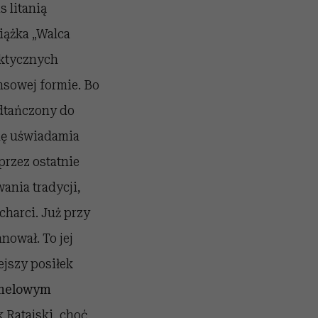
s litanią
iążka „Walca
aktycznych
sowej formie. Bo
odtańczony do
śmę uświadamia
przez ostatnie
wania tradycji,
charci. Już przy
ował. To jej
ejszy posiłek
amelowym
Ratajski, choć