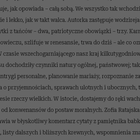
uje, jak opowiada – całą sobą. We wszystko tak wchodzi, 
e i lekko, jak w takt walca. Autorka zastępuje wodzirej
ytki z tańców – dwa, patriotyczne obowiązki – trzy. K
iowieczu, szlifuje w renesansie, trwa do dziś – ale co o
W czasie wszechogarniającego nasz kraj kilkutygodnio
u dochodziły czynniki natury ogólnej, państwowej; takż
ntrygi personalne, planowanie mariaży, rozpoznanie zale
a o przyjemnościach, sprawach ulotnych i ubocznych, 
sie rzeczy wielkich. W istocie, dostajemy do ręki wac
, od konwenansów do postaw moralnych. Zofia Ratajsk
wia w błyskotliwy komentarz cytaty z pamiętnika babki
), listy dalszych i bliższych krewnych, wspomnienia z