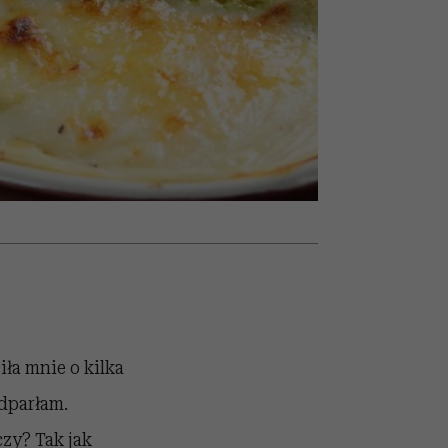
wśród najchętniej
artystkę
oglądanych na Netflixie
ła mnie o kilka
odparłam.
czy? Tak jak