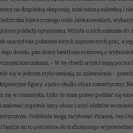
wany na drapieżną ekspresję, miał naturę subtelną i n
dziedziczka historycznego rodu Jabłonowskich, wykazy
głębiony pokłady optymizmu. Wizyta u nich należała do 
wek uraczył nas pokazem swych najnowszych prac, a jeg
tego doszło, pan domy bawił nas rozmową o wyższości d
cznymi kierunkami. – W tej chwili artyści mają poczuc
ie się w jednym stylu uważają za zniewolenie – prawił
kspresyjne figury, a jutro słodki obraz romantyczny. Nie
m się w romantyka, tylko że mam prawo poddać się emoc
mi malować zupełnie inny obraz i użyć efektów wcześniej
antycznym. Podobnie mogę zacytować Picassa, van Go
i będzie mi to potrzebne do trafniejszego wypowiedzen