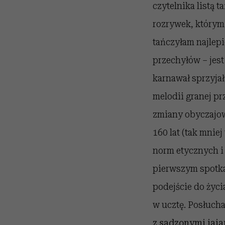
czytelnika listą t
rozrywek, którym
tańczyłam najlep
przechyłów – jes
karnawał sprzyjał
melodii granej p
zmiany obyczajowe
160 lat (tak mniej
norm etycznych i 
pierwszym spotka
podejście do życi
w ucztę. Posłuch
z sadzonymi jaja