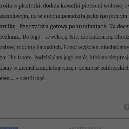
roiła w plasterki, dodała kawałki pieczeni wołowej i
zamelowym, na wierzchu posadziła jajka (po jednym 
karniku., Rzeczy była gotowa po 10 minutach.
Na dese
teczkami.
Do tego – rewelację. Nie, nie kulinarną. Chodz
czebne) rodziny Ratajskich. Przed wyjściem słuchaliśm
a: The Doors. Podzielałam jego smak, lubiłam ekspresję
śmy w niemal kompletną ciszę i ciemność żoliborskich 
elem… – ocenił mąż.
AUTOPROMOCJA