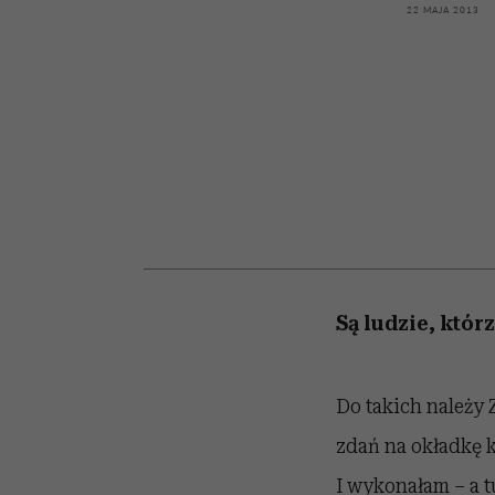
kawę z Kasią Miller”, s.
Wiemy, gdzie go kupi
zaskakujący fawory
22 MAJA 2013
odc. 7]
Są ludzie, któr
Do takich należy 
zdań na okładkę k
I wykonałam – a tu