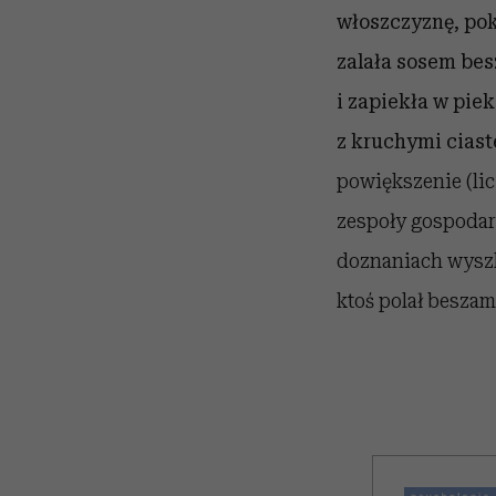
włoszczyznę, pok
zalała sosem bes
i zapiekła w pie
z kruchymi cias
powiększenie (li
zespoły gospodarz
doznaniach wyszli
ktoś polał beszam