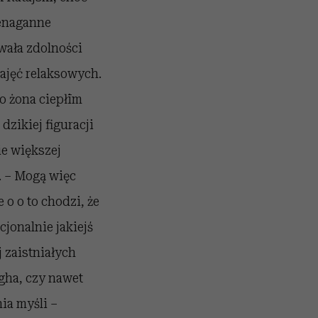
ienaganne
wała zdolności
zajęć relaksowych.
o żona ciepłīm
zikiej figuracji
ie większej
. – Mogą więc
 o o to chodzi, że
jonalnie jakiejś
 zaistniałych
gha, czy nawet
ia myśli –