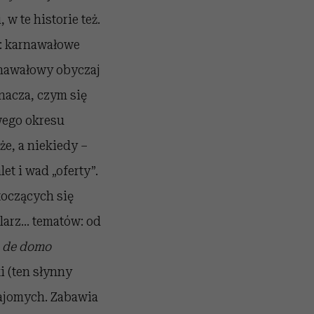
w te historie też.
a: karnawałowe
arnawałowy obyczaj
znacza, czym się
wego okresu
e, a niekiedy –
t i wad „oferty”.
toczących się
hlarz… tematów: od
a
de domo
 (ten słynny
najomych. Zabawia