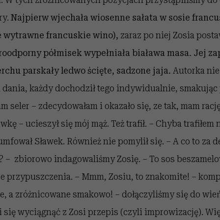
ry.
Najpierw wjechała wiosenne sałata w sosie francu
e wytrawne francuskie wino),
zaraz po niej Zosia posta
roodporny półmisek wypełniała biaława masa. Jej za
erchu parskały ledwo ścięte, sadzone jaja.
Autorka nie
d dania, każdy dochodził tego indywidualnie, smakując
mam seler – zdecydowałam i okazało się, ze tak, mam rac
kę – ucieszył się mój mąż. Też trafił. – Chyba trafiłem
mfował Sławek. Również nie pomylił się. – A co to za de
 – zbiorowo indagowaliśmy Zosię. – To sos beszamelo
ze przypuszczenia. – Mmm, Zosiu, to znakomite! – kom
ne, a zróżnicowane smakowo! – dołączyliśmy się do wi
 się wyciągnąć z Zosi przepis (czyli improwizację). Wi