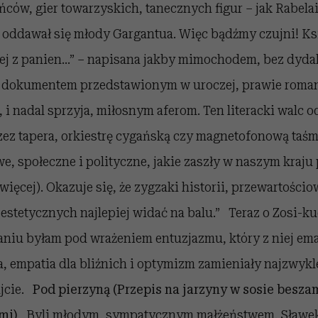
ańców, gier towarzyskich, tanecznych figur – jak Rabelai
 oddawał się młody Gargantua. Więc bądźmy czujni! Ks
iej z panien…” – napisana jakby mimochodem, bez dyd
t dokumentem przedstawionym w uroczej, prawie roman
, i nadal sprzyja, miłosnym aferom. Ten literacki walc 
rzez tapera, orkiestrę cygańską czy magnetofonową ta
, społeczne i polityczne, jakie zaszły w naszym kraju 
 więcej). Okazuje się, że zygzaki historii, przewartościo
estetycznych najlepiej widać na balu.” Teraz o Zosi-ku
niu byłam pod wrażeniem entuzjazmu, który z niej eman
a, empatia dla bliźnich i optymizm zamieniały najzwykl
ajcie.
Pod pierzyną
(Przepis na jarzyny w sosie besz
mi)
Byli młodym, sympatycznym małżeństwem. Sławek 