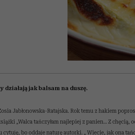
 5,
ć
t
sezon jesień–zima 2026/27
to dla nich zarwiesz noc
zupełny brak ogłady
Miller s. 5, odc. 6]
Auschwitz
girls”
zy działają jak balsam na duszę.
Zosia Jabłonowska-Ratajska. Rok temu z hakiem poprosi
siążki „Walca tańczyłam najlepiej z panien… Z chęcią, 
 cytuję, bo oddaje naturę autorki. „ Wiecie, jak ona tań