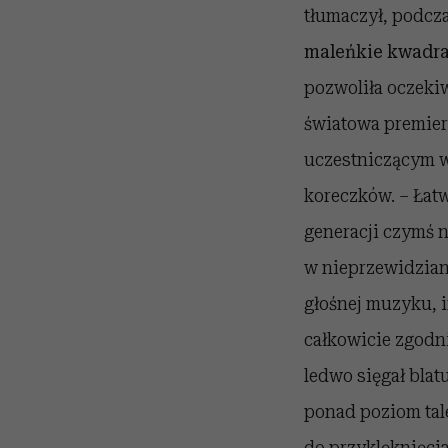
tłumaczył, podcz
maleńkie kwadrac
pozwoliła oczekiw
światowa premier
uczestniczącym w
koreczków. – Łatw
generacji czymś 
w nieprzewidzian
głośnej muzyku, 
całkowicie zgodni
ledwo sięgał blat
ponad poziom tal
do przyklęknięci