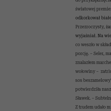
światowej premie
odkorkował biał
Przezroczysty,
ża
wyjaśniał. Na wi
co weszło w skła
porcję. – Seler, 
znalazłem marchew
wołowiny – zatriu
sos beszamelowy?
potwierdziła nas
Sławek. – Subtel
Z trudem udało mi