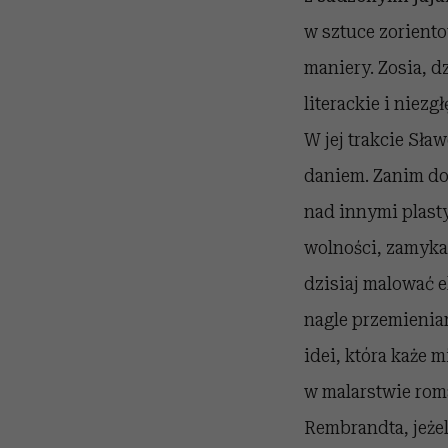
w sztuce zoriento
maniery. Zosia, 
literackie i niez
W jej trakcie Sła
daniem. Zanim do 
nad innymi plasty
wolności, zamykan
dzisiaj malować e
nagle przemienia
idei, która każe 
w malarstwie rom
Rembrandta, jeżel