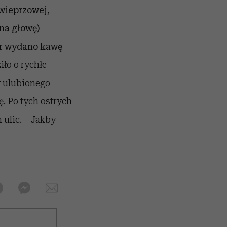
 wieprzowej,
na głowę)
r wydano kawę
iło o rychłe
y ulubionego
. Po tych ostrych
ulic. – Jakby