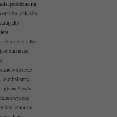
hois, położone na
 ogórka.
Zakąska
ianą jako
niem,
rzełknięciu kilku
est dla naszej
ka
wania w świecie
 Słuchaliśmy,
a: głowa Sławka
tołkiem wysoko
y fotel zmuszał
degustacji