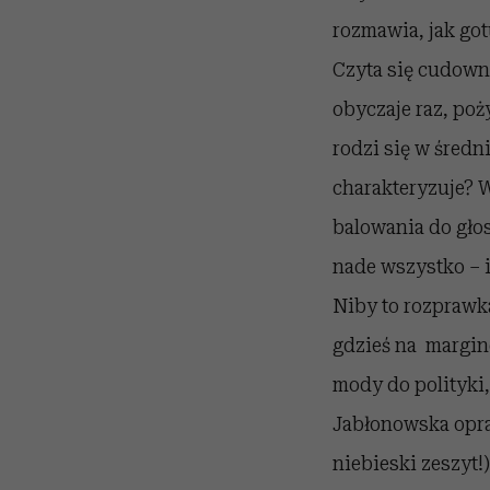
rozmawia, jak got
Czyta się cudowni
obyczaje raz, poż
rodzi się w średn
charakteryzuje? 
balowania do głos
nade wszystko – i
Niby to rozprawk
gdzieś na margine
mody do polityki
Jabłonowska opra
niebieski zeszyt!