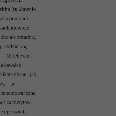
skim (tu Sławcio
wiła premierę.
pach niewiele
 chciała zdradzić,
 przydzieloną
ję. – Marchewka,
 na kawałek
likatny krem, jak
wy – ta
plementował żonę
eńca zachwytów.
ęc
ugotowała