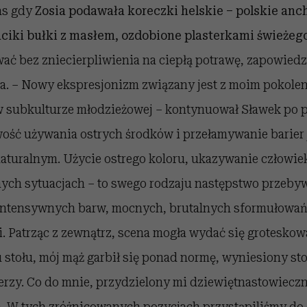
as gdy
Zosia podawała koreczki helskie – polskie anc
iki bułki z masłem, ozdobione plasterkami świeżego
ać bez zniecierpliwienia na ciepłą potrawę, zapowiedz
a. – Nowy ekspresjonizm związany jest z moim pokole
 subkulturze młodzieżowej – kontynuował Sławek po p
ość używania ostrych środków i przełamywanie barier j
naturalnym. Użycie ostrego koloru, ukazywanie człowie
ych sytuacjach – to swego rodzaju następstwo przeby
intensywnych barw, mocnych, brutalnych sformułowań.
. Patrząc z zewnątrz, scena mogła wydać się groteskow
u stołu, mój mąż garbił się ponad normę, wyniesiony s
erzy. Co do mnie, przydzielony mi dziewiętnastowieczn
a. W tych zróżnicowanych pozycjach przystąpiliśmy do 