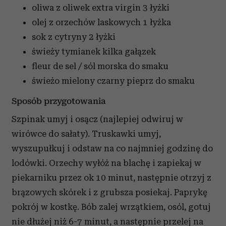
oliwa z oliwek extra virgin
3 łyżki
olej z orzechów laskowych
1 łyżka
sok z cytryny
2 łyżki
świeży tymianek
kilka gałązek
fleur de sel / sól morska
do smaku
świeżo mielony czarny pieprz
do smaku
Sposób przygotowania
Szpinak umyj i osącz (najlepiej odwiruj w
wirówce do sałaty). Truskawki umyj,
wyszupułkuj i odstaw na co najmniej godzinę do
lodówki. Orzechy wyłóż na blachę i zapiekaj w
piekarniku przez ok 10 minut, następnie otrzyj z
brązowych skórek i z grubsza posiekaj. Paprykę
pokrój w kostkę. Bób zalej wrzątkiem, osól, gotuj
nie dłużej niż 6-7 minut, a następnie przelej na