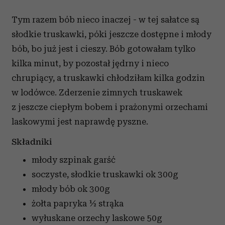
Tym razem bób nieco inaczej - w tej sałatce są
słodkie truskawki, póki jeszcze dostępne i młody
bób, bo już jest i cieszy. Bób gotowałam tylko
kilka minut, by pozostał jędrny i nieco
chrupiący, a truskawki chłodziłam kilka godzin
w lodówce. Zderzenie zimnych truskawek
z jeszcze ciepłym bobem i prażonymi orzechami
laskowymi jest naprawdę pyszne.
Składniki
młody szpinak
garść
soczyste, słodkie truskawki
ok 300g
młody bób
ok 300g
żołta papryka
½ strąka
wyłuskane orzechy laskowe
50g