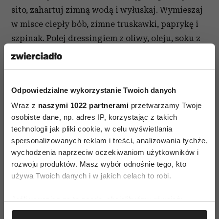
sito, zahartuj zimną wodą i wyłuskaj. Wymieszaj
w misce ciepły bób, zimne truskawki, paprykę i
szpinak. Polej dressingiem z oliwy, oleju, soku z
cytryny i listków tymianku. Dopraw do smaku
świeżo mielonym pieprzem i wymieszaj
delikatnie. Sałatkę podawaj posypaną prażonymi
Odpowiedzialne wykorzystanie Twoich danych
orzechami i oprószoną
fleur se sel,
najlepiej
z
Wraz z
naszymi 1022 partnerami
przetwarzamy Twoje
kieliszkiem dobrego białego wina. Świetnie
osobiste dane, np. adres IP, korzystając z takich
pasuje do mięs z grilla lub jako samodzielne
technologii jak pliki cookie, w celu wyświetlania
lekkie danie.
spersonalizowanych reklam i treści, analizowania tychże,
wychodzenia naprzeciw oczekiwaniom użytkowników i
rozwoju produktów. Masz wybór odnośnie tego, kto
używa Twoich danych i w jakich celach to robi.
Jeśli wyrazisz na to zgodę, chcielibyśmy również:
Gromadzić dane dotyczące Twojej lokalizacji