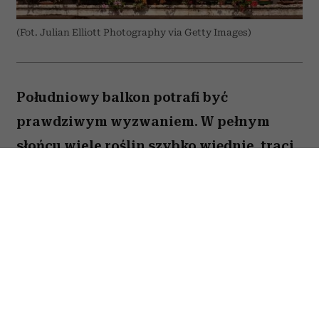
(Fot. Julian Elliott Photography via Getty Images)
Południowy balkon potrafi być
prawdziwym wyzwaniem. W pełnym
słońcu wiele roślin szybko więdnie, traci
kwiaty lub po prostu nie radzi sobie z
wysokimi temperaturami. Na szczęście są
gatunki, które uwielbiają takie warunki.
Oto pięć kwiatów, które nie boją się
upałów i będą zachwycać przez całe lato.