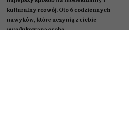
Greckie wyspy bez
tłumów – 5 mniej
znanych perełek. Są
idealne, gdy marzysz
o spokojnych
wakacjach
STYL ŻYCIA
6 nawyków ludzi inteligentnych,
którzy umieją porozmawiać na każdy
temat. Jak poprawić swoją erudycję?
10 LIPCA 2026
ALEKSANDRA URBANIAK