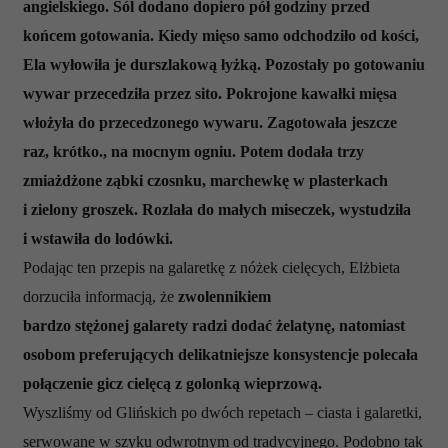
angielskiego. Sól dodano dopiero pół godziny przed
końcem gotowania. Kiedy mięso samo odchodziło od kości,
Ela wyłowiła je durszlakową łyżką. Pozostały po gotowaniu
wywar przecedziła przez sito. Pokrojone kawałki mięsa
włożyła do przecedzonego wywaru. Zagotowała jeszcze
raz, krótko., na mocnym ogniu. Potem dodała trzy
zmiażdżone ząbki czosnku, marchewkę w plasterkach
i zielony groszek. Rozlała do małych miseczek, wystudziła
i wstawiła do lodówki.
Podając ten przepis na galaretkę z nóżek cielęcych, Elżbieta
dorzuciła informacją, że
zwolennikiem
bardzo stężonej galarety radzi dodać żelatynę, natomiast
osobom preferujących delikatniejsze konsystencje polecała
połączenie gicz cielęcą z golonką wieprzową.
Wyszliśmy od Glińskich po dwóch repetach – ciasta i galaretki,
serwowane w szyku odwrotnym od tradycyjnego. Podobno tak