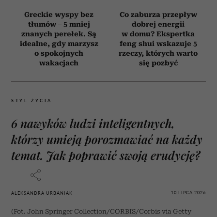
Ten efekt uboczny
Onkolodzy unikają go
niepokoi osoby
jak ognia. Ten
stosujące m.in.
popularny produkt
Ozempic. Wyniki
z lodówki drastycznie
nowego badania
zwiększa ryzyko
zainteresują zwłaszcza
nowotworów
kobiety