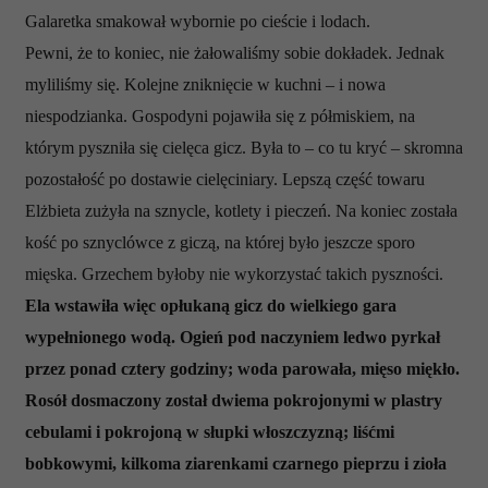
Galaretka smakował wybornie po cieście i lodach.
Pewni, że to koniec, nie żałowaliśmy sobie dokładek. Jednak
myliliśmy się. Kolejne zniknięcie w kuchni – i nowa
niespodzianka. Gospodyni pojawiła się z półmiskiem, na
którym pyszniła się cielęca gicz. Była to – co tu kryć – skromna
pozostałość po dostawie cielęciniary. Lepszą część towaru
Elżbieta zużyła na sznycle, kotlety i pieczeń. Na koniec została
kość po sznyclówce z giczą, na której było jeszcze sporo
mięska. Grzechem byłoby nie wykorzystać takich pyszności.
Ela wstawiła więc opłukaną gicz do wielkiego gara
wypełnionego wodą. Ogień pod naczyniem ledwo pyrkał
przez ponad cztery godziny; woda parowała, mięso miękło.
Rosół dosmaczony został dwiema pokrojonymi w plastry
cebulami i pokrojoną w słupki włoszczyzną; liśćmi
bobkowymi, kilkoma ziarenkami czarnego pieprzu i zioła