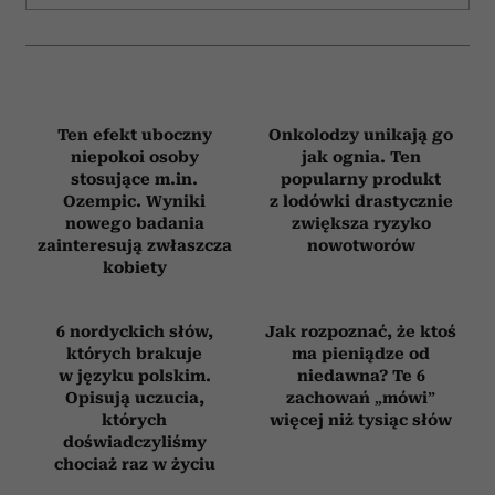
ZAMÓW
WYDANIE DRUKOWANE
E-WYDANIE