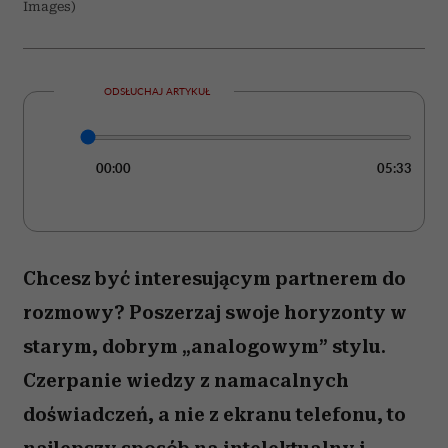
6 nordyckich słów,
Jak rozpoznać, że ktoś
których brakuje
ma pieniądze od
w języku polskim.
niedawna? Te 6
Opisują uczucia,
zachowań „mówi”
których
więcej niż tysiąc słów
doświadczyliśmy
chociaż raz w życiu
Co zaburza przepływ
dobrej energii
w domu? Ekspertka
feng shui wskazuje 5
rzeczy, których warto
się pozbyć