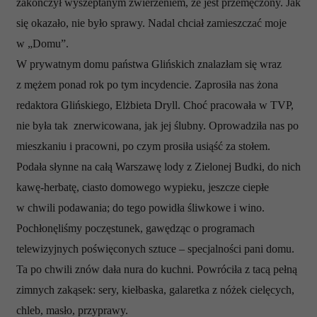
analizować ruch w naszej witrynie. Informacje o tym, jak
zakończył wyszeptanym zwierzeniem, że jest przemęczony. Jak
korzystasz z naszej witryny, udostępniamy partnerom
się okazało, nie było sprawy. Nadal chciał zamieszczać moje
społecznościowym, reklamowym i analitycznym.
w „Domu”.
Partnerzy mogą połączyć te informacje z innymi danymi
W prywatnym domu państwa Glińskich znalazłam się wraz
otrzymanymi od Ciebie lub uzyskanymi podczas
z mężem ponad rok po tym incydencie. Zaprosiła nas żona
korzystania z ich usług.
redaktora Glińskiego, Elżbieta Dryll. Choć pracowała w TVP,
nie była tak
znerwicowana, jak jej ślubny. Oprowadziła nas po
mieszkaniu i pracowni, po czym prosiła usiąść za stołem.
Podała słynne na całą Warszawę lody z Zielonej Budki, do nich
kawę-herbatę, ciasto domowego wypieku, jeszcze ciepłe
w chwili podawania; do tego powidła śliwkowe i wino.
Pochłonęliśmy poczęstunek, gawędząc o programach
telewizyjnych poświęconych sztuce – specjalności pani domu.
Ta po chwili znów dała nura do kuchni. Powróciła z tacą pełną
zimnych zakąsek: sery, kiełbaska, galaretka z nóżek cielęcych,
chleb, masło, przyprawy.