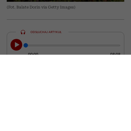
(Fot. Balate Dorin via Getty Images)
ODSŁUCHAJ ARTYKUŁ
00:00
08:08
Grecja od lat pozostaje jednym z
najchętniej wybieranych kierunków
wakacyjnych. Większość turystów stawia
jednak na te same miejsca – Santorini,
Mykonos czy Kretę. Tymczasem