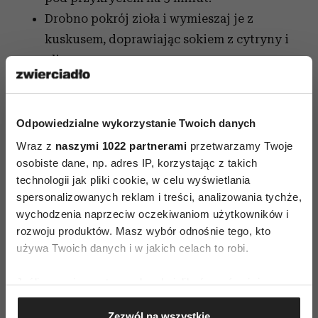
Drobno pokrój zioła i wymieszaj je z
kuskusem, doprawiając sokiem z cytryny i
oliwą.
Rozłóż kuskus na talerzach i ułóż na nim
warzywa oraz ser.
Skrop jeszcze raz oliwą i podaj z ósemką
Odpowiedzialne wykorzystanie Twoich danych
cytryny.
Wraz z
naszymi 1022 partnerami
przetwarzamy Twoje
osobiste dane, np. adres IP, korzystając z takich
technologii jak pliki cookie, w celu wyświetlania
spersonalizowanych reklam i treści, analizowania tychże,
wychodzenia naprzeciw oczekiwaniom użytkowników i
rozwoju produktów. Masz wybór odnośnie tego, kto
używa Twoich danych i w jakich celach to robi.
AUTOPROMOCJA
Jeśli wyrazisz na to zgodę, chcielibyśmy również:
Gromadzić dane dotyczące Twojej lokalizacji
Zezwól na wszystkie