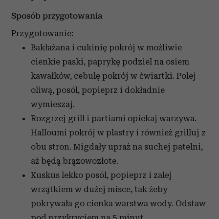
Sposób przygotowania
Przygotowanie:
Bakłażana i cukinię pokrój w możliwie
cienkie paski, paprykę podziel na osiem
kawałków, cebulę pokrój w ćwiartki. Polej
oliwą, posól, popieprz i dokładnie
wymieszaj.
Rozgrzej grill i partiami opiekaj warzywa.
Halloumi pokrój w plastry i również grilluj z
obu stron. Migdały upraż na suchej patelni,
aż będą brązowozłote.
Kuskus lekko posól, popieprz i zalej
wrzątkiem w dużej misce, tak żeby
pokrywała go cienka warstwa wody. Odstaw
pod przykryciem na 5 minut.