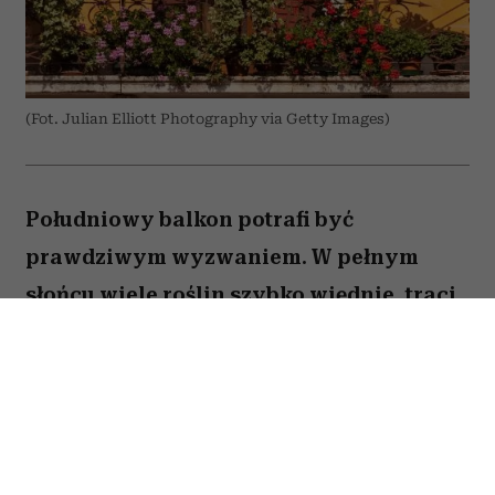
(Fot. Julian Elliott Photography via Getty Images)
Południowy balkon potrafi być
prawdziwym wyzwaniem. W pełnym
słońcu wiele roślin szybko więdnie, traci
kwiaty lub po prostu nie radzi sobie z
wysokimi temperaturami. Na szczęście są
gatunki, które uwielbiają takie warunki.
Oto pięć kwiatów, które nie boją się
upałów i będą zachwycać przez całe lato.