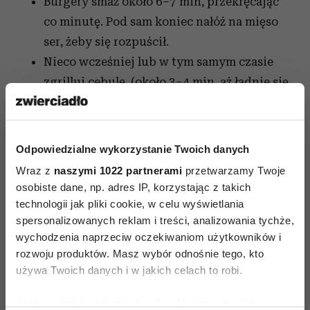
Burgery smaż około 6–7 min, przekręcając
co minutę. Pod sam koniec nałóż na mięso
ser, żeby się rozpuścił.
Nieco wcześniej lub w tym samym czasie
zgrilluj cebulę, (około 3–4 min, aż ładnie się
skarmelizuje).
Przed podaniem burgerów lekko opiecz
bułkę.
Odpowiedzialne wykorzystanie Twoich danych
Hamburgery podawaj polane ketchupem
Wraz z
naszymi 1022 partnerami
przetwarzamy Twoje
(rozsądnie) z ogórkami na boku. Dodatki
osobiste dane, np. adres IP, korzystając z takich
oczywiście można i na pewno warto
technologii jak pliki cookie, w celu wyświetlania
spersonalizowanych reklam i treści, analizowania tychże,
modyfikować.
wychodzenia naprzeciw oczekiwaniom użytkowników i
rozwoju produktów. Masz wybór odnośnie tego, kto
używa Twoich danych i w jakich celach to robi.
Jeśli wyrazisz na to zgodę, chcielibyśmy również: