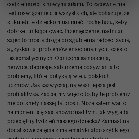
dane są przetwarzane oraz ustaw własne preferencje w
codzienności z nowymi siłami. To zapewne nie
sekcji szczegółów
. W Deklaracji plików cookie możesz
jest rozwiązanie dla wszystkich, ale pokazuje, ze
zmienić lub wycofać swoją zgodę w dowolnej chwili.
kilkuletnie dziecko musi mieć trochę luzu, żeby
Wykorzystujemy pliki cookie do spersonalizowania treści
dobrze funkcjonować. Przemęczenie, nadmiar
i reklam, aby oferować funkcje społecznościowe i
zajęć to prosta droga do zgubienia radości życia,
analizować ruch w naszej witrynie. Informacje o tym, jak
a „zyskania“ problemów emocjonalnych, często
korzystasz z naszej witryny, udostępniamy partnerom
też somatycznych. Obniżona samoocena,
społecznościowym, reklamowym i analitycznym.
nerwice, depresje, zaburzenia odżywiania to
Partnerzy mogą połączyć te informacje z innymi danymi
otrzymanymi od Ciebie lub uzyskanymi podczas
problemy, które dotykają wielu polskich
korzystania z ich usług.
uczniów. Jak zazwyczaj, najważniejsza jest
profilaktyka. Zadbajmy więc o to, by te problemy
nie dotknęły naszej latorośli. Może zatem warto
na moment się zastanowic nad tym, jak wygląda
przeciętny tydzień naszego dziecka? Zamiast na
dodatkowe zajęcia z matematyki albo szybkiego