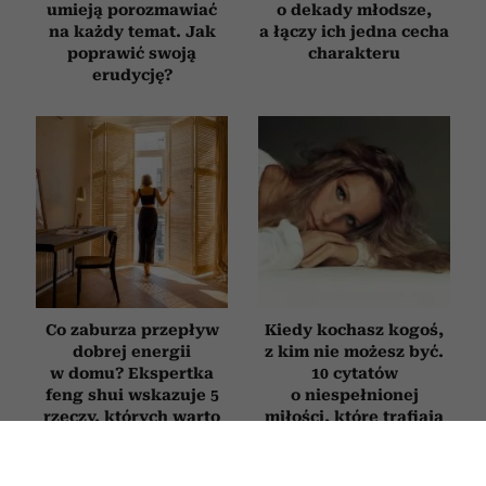
umieją porozmawiać
o dekady młodsze,
na każdy temat. Jak
a łączy ich jedna cecha
poprawić swoją
charakteru
erudycję?
Co zaburza przepływ
Kiedy kochasz kogoś,
dobrej energii
z kim nie możesz być.
w domu? Ekspertka
10 cytatów
feng shui wskazuje 5
o niespełnionej
rzeczy, których warto
miłości, które trafiają
się pozbyć
w sedno