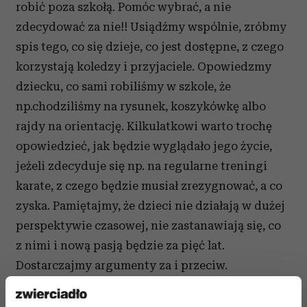
robić poza szkołą. Pomóc wybrać, a nie
zdecydować za nie!! Usiądźmy wspólnie, zróbmy
spis tego, co się dzieje, co jest dostępne, z czego
korzystają koledzy i przyjaciele. Opowiedzmy
dziecku, co sami robiliśmy w szkole, że
np.chodziliśmy na rysunek, koszykówkę albo
rajdy na orientację. Kilkulatkowi warto trochę
opowiedzieć, jak będzie wyglądało jego życie,
jeżeli zdecyduje się np. na regularne treningi
karate, z czego będzie musiał zrezygnować, a co
zyska. Pamiętajmy, że dzieci nie działają w dużej
perspektywie czasowej, nie zastanawiają się, co
z nimi i nową pasją będzie za pięć lat.
Dostarczajmy argumenty za i przeciw.
Pomagajmy w tych wyborach, ale nie decydujmy
za dzieci! Edukacja szkolna i zajęcia dodatkowe