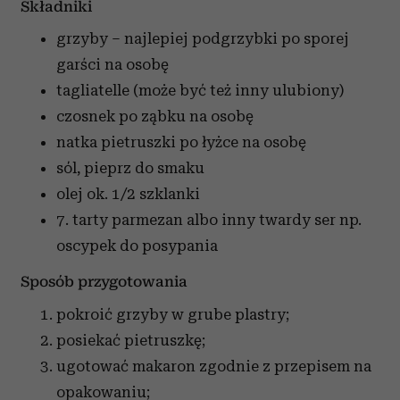
Składniki
grzyby – najlepiej podgrzybki
po sporej
garści na osobę
tagliatelle
(może być też inny ulubiony)
czosnek
po ząbku na osobę
natka pietruszki
po łyżce na osobę
sól, pieprz
do smaku
olej
ok. 1/2 szklanki
7. tarty parmezan albo inny twardy ser np.
oscypek
do posypania
Sposób przygotowania
pokroić grzyby w grube plastry;
posiekać pietruszkę;
ugotować makaron zgodnie z przepisem na
opakowaniu;