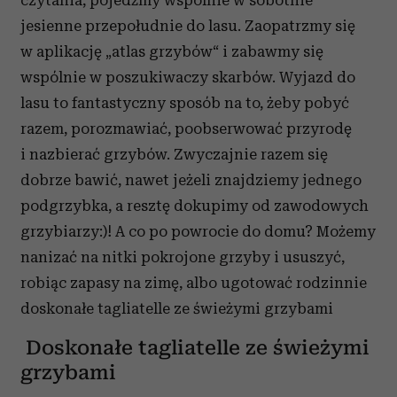
czytania, pojedźmy wspólnie w sobotnie
jesienne przepołudnie do lasu. Zaopatrzmy się
w aplikację „atlas grzybów“ i zabawmy się
wspólnie w poszukiwaczy skarbów. Wyjazd do
lasu to fantastyczny sposób na to, żeby pobyć
razem, porozmawiać, poobserwować przyrodę
i nazbierać grzybów. Zwyczajnie razem się
dobrze bawić, nawet jeżeli znajdziemy jednego
podgrzybka, a resztę dokupimy od zawodowych
grzybiarzy:)! A co po powrocie do domu? Możemy
nanizać na nitki pokrojone grzyby i ususzyć,
robiąc zapasy na zimę, albo ugotować rodzinnie
doskonałe tagliatelle ze świeżymi grzybami
Doskonałe tagliatelle ze świeżymi
grzybami