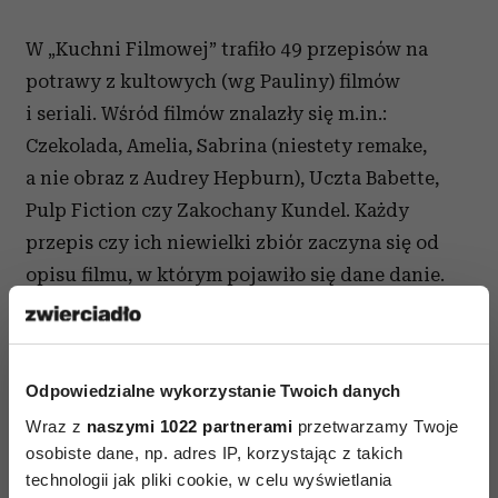
W „Kuchni Filmowej” trafiło 49 przepisów na
potrawy z kultowych (wg Pauliny) filmów
i seriali. Wśród filmów znalazły się m.in.:
Czekolada, Amelia, Sabrina (niestety remake,
a nie obraz z Audrey Hepburn), Uczta Babette,
Pulp Fiction czy Zakochany Kundel. Każdy
przepis czy ich niewielki zbiór zaczyna się od
opisu filmu, w którym pojawiło się dane danie.
Przy opisie oczywiście fotos. A następnie przepis
lub przepisy. Jak choćby Niebieska Zupa z filmu
Bridget Jones. Książka Pauliny to ciekawostka,
Odpowiedzialne wykorzystanie Twoich danych
bo nie można jej nazwać typową książką
Wraz z
naszymi 1022 partnerami
przetwarzamy Twoje
kucharską, chociaż zawiera 49 przepisów. To
osobiste dane, np. adres IP, korzystając z takich
propozycja dla tych osób, które lubią filmy
technologii jak pliki cookie, w celu wyświetlania