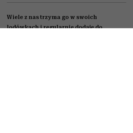
Wiele z nas trzyma go w swoich
lodówkach i regularnie dodaje do
przygotowywanych dań. Amerykański
onkolog dr Avishek Kumar zdradził,
jakiego produktu prawie nigdy nie
kładzie na talerzu ze względu na to, że
znacząco podnosi ryzyko nowotworów.
To nie tylko zalecenie pojedynczego
lekarza – na liście produktów
kancerogennych umieściła go
Międzynarodowa Agencja Badań nad
Rakiem (IARC).