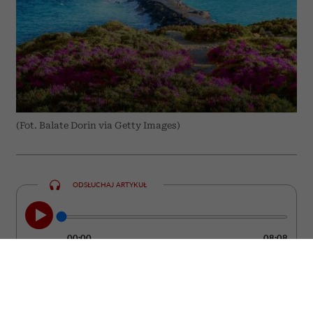
(Fot. Balate Dorin via Getty Images)
ODSŁUCHAJ ARTYKUŁ
00:00
08:08