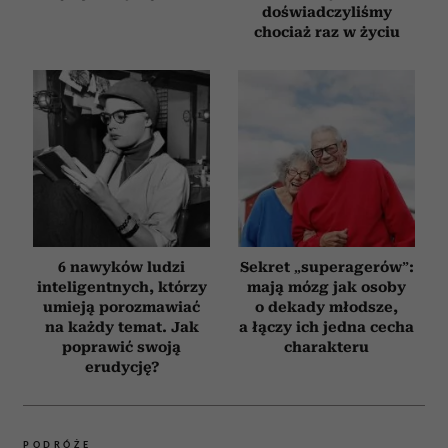
doświadczyliśmy
chociaż raz w życiu
6 nawyków ludzi
Sekret „superagerów”:
inteligentnych, którzy
mają mózg jak osoby
umieją porozmawiać
o dekady młodsze,
na każdy temat. Jak
a łączy ich jedna cecha
poprawić swoją
charakteru
erudycję?
PODRÓŻE