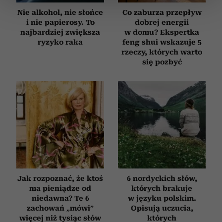
sekcji szczegółów
. W Deklaracji plików cookie możesz
Nie alkohol, nie słońce
Co zaburza przepływ
zmienić lub wycofać swoją zgodę w dowolnej chwili.
i nie papierosy. To
dobrej energii
najbardziej zwiększa
w domu? Ekspertka
Wykorzystujemy pliki cookie do spersonalizowania treści
ryzyko raka
feng shui wskazuje 5
i reklam, aby oferować funkcje społecznościowe i
rzeczy, których warto
analizować ruch w naszej witrynie. Informacje o tym, jak
się pozbyć
korzystasz z naszej witryny, udostępniamy partnerom
społecznościowym, reklamowym i analitycznym.
Partnerzy mogą połączyć te informacje z innymi danymi
otrzymanymi od Ciebie lub uzyskanymi podczas
korzystania z ich usług.
Jak rozpoznać, że ktoś
6 nordyckich słów,
ma pieniądze od
których brakuje
niedawna? Te 6
w języku polskim.
zachowań „mówi”
Opisują uczucia,
więcej niż tysiąc słów
których