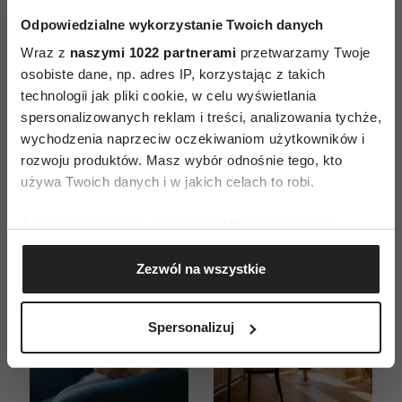
Odpowiedzialne wykorzystanie Twoich danych
ZAMÓW
Wraz z
naszymi 1022 partnerami
przetwarzamy Twoje
osobiste dane, np. adres IP, korzystając z takich
WYDANIE DRUKOWANE
technologii jak pliki cookie, w celu wyświetlania
spersonalizowanych reklam i treści, analizowania tychże,
E-WYDANIE
wychodzenia naprzeciw oczekiwaniom użytkowników i
rozwoju produktów. Masz wybór odnośnie tego, kto
używa Twoich danych i w jakich celach to robi.
Jeśli wyrazisz na to zgodę, chcielibyśmy również:
Gromadzić dane dotyczące Twojej lokalizacji
Zezwól na wszystkie
geograficznej z dokładnością nawet do kilku metrów
Identyfikować Twoje urządzenie, aktywnie
analizując charakteryzującego je zbiory danych
Spersonalizuj
(fingerprinting, czyli wirtualny odcisk palca)
Dowiedz się więcej odnośnie tego, jak Twoje osobiste
dane są przetwarzane oraz ustaw własne preferencje w