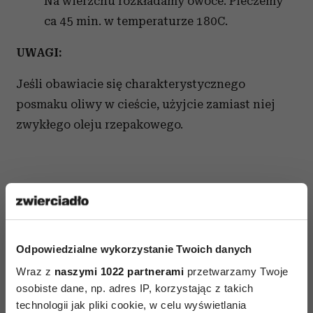
Na wierzchu rozkładamy owoce. Pieczemy
ca 45 min. w temperaturze 180C.
UWAGI:
Jeśli obawiacie się charakterystycznego
posmaku oliwy w cieście, użyjcie zamiast niej
zwykłego oleju rzepakowego.
AUTOPROMOCJA
Odpowiedzialne wykorzystanie Twoich danych
Wraz z
naszymi 1022 partnerami
przetwarzamy Twoje
osobiste dane, np. adres IP, korzystając z takich
technologii jak pliki cookie, w celu wyświetlania