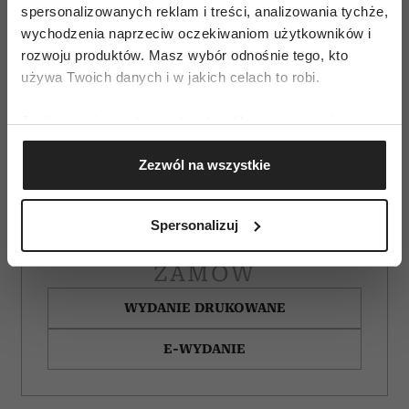
spersonalizowanych reklam i treści, analizowania tychże,
wychodzenia naprzeciw oczekiwaniom użytkowników i
rozwoju produktów. Masz wybór odnośnie tego, kto
używa Twoich danych i w jakich celach to robi.
Jeśli wyrazisz na to zgodę, chcielibyśmy również:
Gromadzić dane dotyczące Twojej lokalizacji
Zezwól na wszystkie
geograficznej z dokładnością nawet do kilku metrów
Identyfikować Twoje urządzenie, aktywnie
analizując charakteryzującego je zbiory danych
Spersonalizuj
(fingerprinting, czyli wirtualny odcisk palca)
Dowiedz się więcej odnośnie tego, jak Twoje osobiste
ZAMÓW
dane są przetwarzane oraz ustaw własne preferencje w
sekcji szczegółów
. W Deklaracji plików cookie możesz
WYDANIE DRUKOWANE
zmienić lub wycofać swoją zgodę w dowolnej chwili.
E-WYDANIE
Wykorzystujemy pliki cookie do spersonalizowania treści
i reklam, aby oferować funkcje społecznościowe i