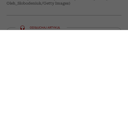
Oleh_Slobodeniuk/Getty Images)
ODSŁUCHAJ ARTYKUŁ
00:00
05:59
Niektóre emocje i doświadczenia trudno
zamknąć w jednym słowie. W języku
polskim często potrzebujemy całego
zdania, by opisać to, co mieszkańcy
krajów nordyckich potrafią wyrazić