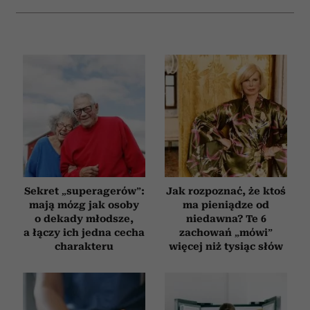
analizować ruch w naszej witrynie. Informacje o tym, jak
korzystasz z naszej witryny, udostępniamy partnerom
społecznościowym, reklamowym i analitycznym.
Partnerzy mogą połączyć te informacje z innymi danymi
otrzymanymi od Ciebie lub uzyskanymi podczas
korzystania z ich usług.
Sekret „superagerów”:
Jak rozpoznać, że ktoś
mają mózg jak osoby
ma pieniądze od
o dekady młodsze,
niedawna? Te 6
a łączy ich jedna cecha
zachowań „mówi”
charakteru
więcej niż tysiąc słów