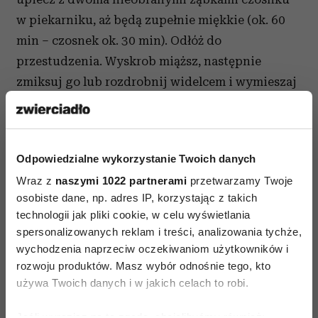
w piekarniku, aż będą zupełnie miękkie (ok. 60
min – czosnek ok. 30 min). Odłóż do
przestudzenia. Wyskrob miąższ, następnie
zmiksuj go lub rozdrobnij widelcem i wymieszaj
z dwoma łyżeczkami pasty tahini, sokiem z 1/2
cytryny (lub więcej do smaku), łyżką oliwy
z oliwek, łyżeczką papryki (najlepiej wędzonej)
Odpowiedzialne wykorzystanie Twoich danych
i solą do smaku. Posyp prażonymi orzeszkami
Wraz z
naszymi 1022 partnerami
przetwarzamy Twoje
piniowymi lub płatkami migdałów (ok. dwóch
osobiste dane, np. adres IP, korzystając z takich
łyżek) oraz drobno posiekaną natką pietruszki
technologii jak pliki cookie, w celu wyświetlania
(półtorej łyżki). SMACZNEGO!
spersonalizowanych reklam i treści, analizowania tychże,
wychodzenia naprzeciw oczekiwaniom użytkowników i
rozwoju produktów. Masz wybór odnośnie tego, kto
używa Twoich danych i w jakich celach to robi.
Jeśli wyrazisz na to zgodę, chcielibyśmy również: