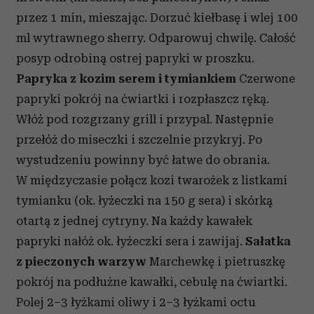
przez 1 min, mieszając. Dorzuć kiełbasę i wlej 100
ml wytrawnego sherry. Odparowuj chwilę. Całość
posyp odrobiną ostrej papryki w proszku.
Papryka z kozim serem i tymiankiem
Czerwone
papryki pokrój na ćwiartki i rozpłaszcz ręką.
Włóż pod rozgrzany grill i przypal. Następnie
przełóż do miseczki i szczelnie przykryj. Po
wystudzeniu powinny być łatwe do obrania.
W międzyczasie połącz kozi twarożek z listkami
tymianku (ok. łyżeczki na 150 g sera) i skórką
otartą z jednej cytryny. Na każdy kawałek
papryki nałóż ok. łyżeczki sera i zawijaj.
Sałatka
z pieczonych warzyw
Marchewkę i pietruszkę
pokrój na podłużne kawałki, cebulę na ćwiartki.
Polej 2–3 łyżkami oliwy i 2–3 łyżkami octu