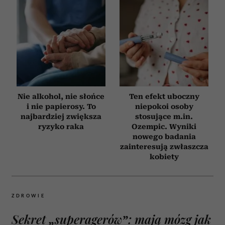
Nie alkohol, nie słońce
Ten efekt uboczny
i nie papierosy. To
niepokoi osoby
najbardziej zwiększa
stosujące m.in.
ryzyko raka
Ozempic. Wyniki
nowego badania
zainteresują zwłaszcza
kobiety
ZDROWIE
Sekret „superagerów”: mają mózg jak