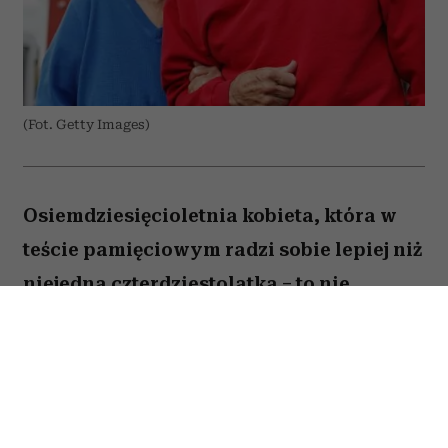
(Fot. Getty Images)
Osiemdziesięcioletnia kobieta, która w
teście pamięciowym radzi sobie lepiej niż
niejedna czterdziestolatka – to nie
wyjątek, lecz zjawisko, które od 25 lat
opisują naukowcy z Northwestern
University. W najnowszej publikacji w
„Alzheimer's & Dementia” zespół ujawnia,