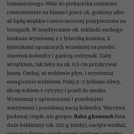
balsamicznego. Włóż do piekarnika rozłożone
równomiernie na blasze i piecz ok. godziny albo
aż będą miękkie i nieco mocniej przypieczone na
brzegach. W międzyczasie ok. szklanki suchego
kuskusu wymieszaj z 1 łyżeczką kuminu, 2
łyżeczkami uprażonych wcześniej na patelni
ziarenek kolendry i garścią rodzynek. Zalej
wrzątkiem, tak żeby na ok. 0,5 cm przykrywał
kaszę. Czekaj, aż wchłonie płyn, i wymieszaj
energicznie widelcem. Polej 2–3 łyżkami oliwy,
skrop sokiem z cytryny i posól do smaku.
Wymieszaj z upieczonymi i posolonymi
warzywami i posiekaną nacią kolendry. Warzywa
podawaj ciepłe, nie gorące.
Baba ghanoush
Dwa
duże bakłażany (ok. 250 g każdy), nacięte wzdłuż,
upiecz z dwoma nieobranymi ząbkami czosnku