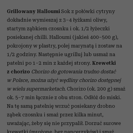
Grillowany Halloumi
Sok z połówki cytryny
dokładnie wymieszaj z 3–4 łyżkami oliwy,
startym ząbkiem czosnku i ok. 1/2 łyżeczki
posiekanej chilli. Halloumi (jakieś 400–500 g),
pokrojony w plastry, polej marynatą i zostaw na
1/2 godziny. Następnie ugrilluj lub usmaż na
patelni po 1–2 min z każdej strony.
Krewetki
z chorizo
Chorizo do gotowania trudno dostać
w Polsce, można użyć wędliny chorizo dostępnej
w wielu supermarketach.
Chorizo (ok. 200 g) smaż
ok. 5–7 min łącznie z obu stron. Odłóż do miski.
Na tę samą patelnię wrzuć posiekany drobno
ząbek czosnku i smaż przez kilka minut,
uważając, żeby się nie przypalił. Dorzuć surowe
krewetki (mrożone, bez pancerzyków) i smaż