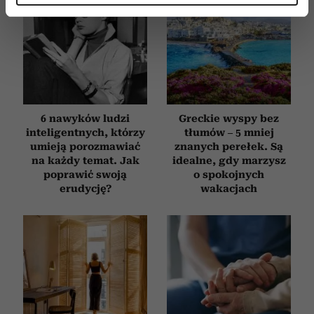
Dowiedz się więcej odnośnie tego, jak Twoje osobiste
dane są przetwarzane oraz ustaw własne preferencje w
sekcji szczegółów
. W Deklaracji plików cookie możesz
zmienić lub wycofać swoją zgodę w dowolnej chwili.
Wykorzystujemy pliki cookie do spersonalizowania treści
i reklam, aby oferować funkcje społecznościowe i
6 nawyków ludzi
Greckie wyspy bez
analizować ruch w naszej witrynie. Informacje o tym, jak
inteligentnych, którzy
tłumów – 5 mniej
korzystasz z naszej witryny, udostępniamy partnerom
umieją porozmawiać
znanych perełek. Są
na każdy temat. Jak
idealne, gdy marzysz
społecznościowym, reklamowym i analitycznym.
poprawić swoją
o spokojnych
Partnerzy mogą połączyć te informacje z innymi danymi
erudycję?
wakacjach
otrzymanymi od Ciebie lub uzyskanymi podczas
korzystania z ich usług.