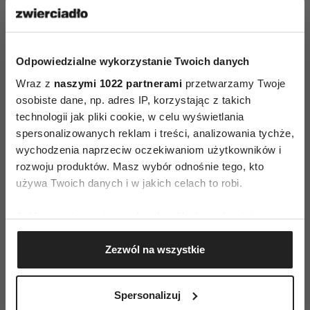
Odpowiedzialne wykorzystanie Twoich danych
Wraz z
naszymi 1022 partnerami
przetwarzamy Twoje
osobiste dane, np. adres IP, korzystając z takich
technologii jak pliki cookie, w celu wyświetlania
ZAMÓW
spersonalizowanych reklam i treści, analizowania tychże,
wychodzenia naprzeciw oczekiwaniom użytkowników i
WYDANIE DRUKOWANE
rozwoju produktów. Masz wybór odnośnie tego, kto
używa Twoich danych i w jakich celach to robi.
E-WYDANIE
Jeśli wyrazisz na to zgodę, chcielibyśmy również:
Gromadzić dane dotyczące Twojej lokalizacji
Zezwól na wszystkie
geograficznej z dokładnością nawet do kilku metrów
Identyfikować Twoje urządzenie, aktywnie
analizując charakteryzującego je zbiory danych
Spersonalizuj
(fingerprinting, czyli wirtualny odcisk palca)