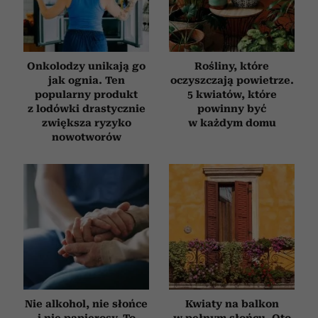
Onkolodzy unikają go
Rośliny, które
jak ognia. Ten
oczyszczają powietrze.
popularny produkt
5 kwiatów, które
z lodówki drastycznie
powinny być
zwiększa ryzyko
w każdym domu
nowotworów
Nie alkohol, nie słońce
Kwiaty na balkon
i nie papierosy. To
w pełnym słońcu. Oto