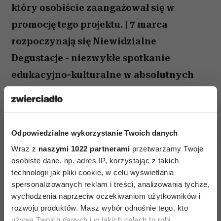
który osobiście zaangażował się w
promocję tego projektu. | 7 marca
rozpoczynają się Niewidzialne
Degustacje - niezwykłe spotkanie
edukacyjno-kulturalne w absolutnych
ciemnościach. Warsztaty będą
prowadzone przez wykwalifikowanych
sommelierów i znawców wina, na co
Odpowiedzialne wykorzystanie Twoich danych
dzień współpracujących z siecią sklepów
Wraz z
naszymi 1022 partnerami
przetwarzamy Twoje
rozwijanych przez Marka Kondrata,
osobiste dane, np. adres IP, korzystając z takich
technologii jak pliki cookie, w celu wyświetlania
który osobiście zaangażował się w
spersonalizowanych reklam i treści, analizowania tychże,
promocję tego projektu. | 7 marca
wychodzenia naprzeciw oczekiwaniom użytkowników i
rozpoczynają się Niewidzialne
rozwoju produktów. Masz wybór odnośnie tego, kto
używa Twoich danych i w jakich celach to robi.