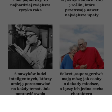
najbardziej zwiększa
5 roślin, które
ryzyko raka
przetrwają nawet
największe upały
6 nawyków ludzi
Sekret „superagerów”:
inteligentnych, którzy
mają mózg jak osoby
umieją porozmawiać
o dekady młodsze,
na każdy temat. Jak
a łączy ich jedna cecha
poprawić swoją
charakteru
erudycję?