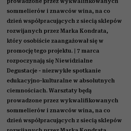
prowadzone przez wykwalifikowanych
otrzymanymi od Ciebie lub uzyskanymi podczas
sommelierów i znawców wina, na co
korzystania z ich usług.
dzień współpracujących z siecią sklepów
rozwijanych przez Marka Kondrata,
który osobiście zaangażował się w
promocję tego projektu. | 7 marca
rozpoczynają się Niewidzialne
Degustacje - niezwykłe spotkanie
edukacyjno-kulturalne w absolutnych
ciemnościach. Warsztaty będą
prowadzone przez wykwalifikowanych
sommelierów i znawców wina, na co
dzień współpracujących z siecią sklepów
rozwijanych przez Marka Kondrata,