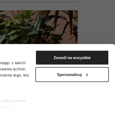
Zezwól na wszystkie
tając z takich
zowania tychże,
Spersonalizuj
ośnie tego, kto
o kilku metrów
 danych