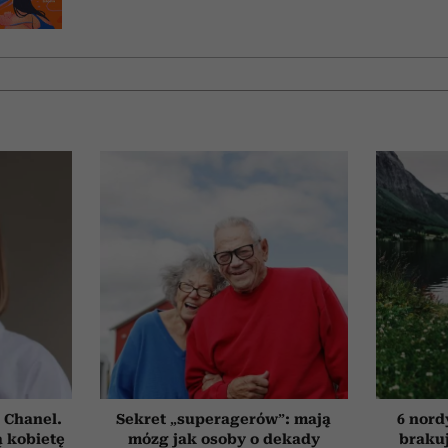
 Chanel.
Sekret „superagerów”: mają
6 nord
 kobietę
mózg jak osoby o dekady
brakuj