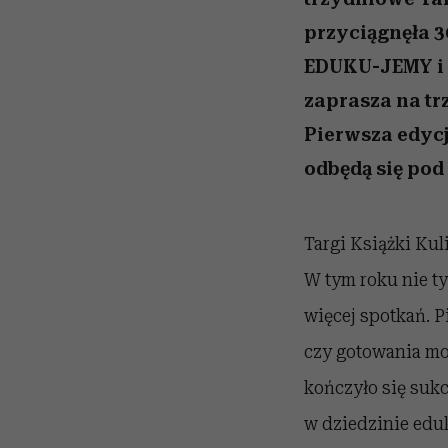
przyciągnęła 3
EDUKU-JEMY i p
zaprasza na tr
Pierwsza edycj
odbędą się pod
Targi Książki Kul
W tym roku nie ty
więcej spotkań. 
czy gotowania moż
kończyło się suk
w dziedzinie eduk