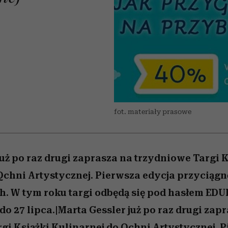
edź
 5,
przekraczają swoje granice
Wiemy, gdzie go kupić
Miller s. 5, odc. 6]
sezon jesień–zima 2
zaskakujący fawo
w seksie?
fot. materiały prasowe
już po raz drugi zaprasza na trzydniowe Targi K
Qchni Artystycznej. Pierwsza edycja przyciągn
. W tym roku targi odbędą się pod hasłem ED
do 27 lipca.|Marta Gessler już po raz drugi zap
gi Książki Kulinarnej do Qchni Artystycznej. 