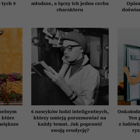
 tych 9
młodsze, a łączy ich jedna cecha
Opisu
charakteru
doświad
 pełnym
6 nawyków ludzi inteligentnych,
Onkolodz
, które
którzy umieją porozmawiać na
Ten 
jwiększe
każdy temat. Jak poprawić
z lodówk
swoją erudycję?
ry