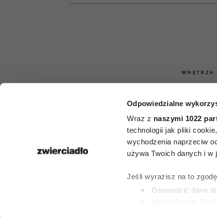
WNĘTRZA
Rośliny, 
Odpowiedzialne wykorzys
oczyszczają p
Wraz z
naszymi 1022 par
technologii jak pliki cook
5 kwiatów,
wychodzenia naprzeciw oc
używa Twoich danych i w ja
powinny 
Jeśli wyrazisz na to zgod
każdym 
Gromadzić dane dot
Identyfikować Twoj
(fingerprinting, czyli 