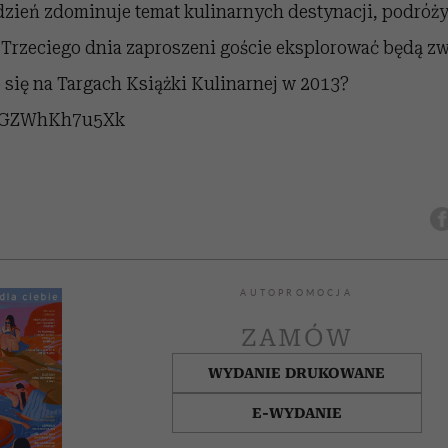
 dzień zdominuje temat kulinarnych destynacji, podróż
. Trzeciego dnia zaproszeni goście eksplorować będą z
ło się na Targach Książki Kulinarnej w 2013?
be/GZWhKh7u5Xk
AUTOPROMOCJA
ZAMÓW
WYDANIE DRUKOWANE
E-WYDANIE