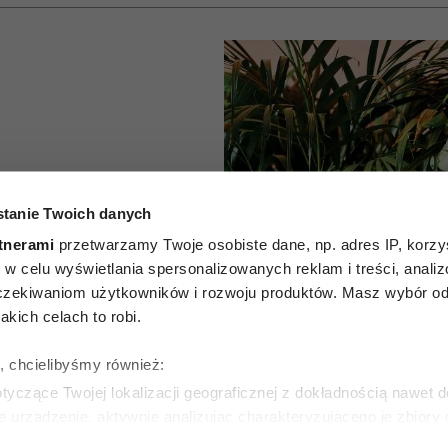
które
tanie Twoich danych
owietrze.
tnerami
przetwarzamy Twoje osobiste dane, np. adres IP, korzys
ie, w celu wyświetlania spersonalizowanych reklam i treści, anali
 które
zekiwaniom użytkowników i rozwoju produktów. Masz wybór odn
kich celach to robi.
być w
ę, chcielibyśmy również:
domu
yczące Twojej lokalizacji geograficznej z dokładnością nawet d
e urządzenie, aktywnie analizując charakteryzującego je zbiory
wirtualny odcisk palca)