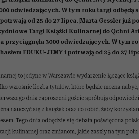
000 odwiedzających. W tym roku targi odbędą s
otrwają od 25 do 27 lipca.|Marta Gessler już po
zydniowe Targi Książki Kulinarnej do Qchni Ar
a przyciągnęła 3000 odwiedzających. W tym ro
 hasłem EDUKU-JEMY i potrwają od 25 do 27 lip
inarnej to jedyne w Warszawie wydarzenie łączące książ
lko wzrośnie liczba tytułów, które będzie można nabyć, 
Pierwszego dnia zaproszeni goście spróbują odpowiedzi
na nauczyć się z książek oraz co robić, żeby korzystan
cesem. Tego dnia odbędzie się debata poświęcona pols
acji kulinarnej oraz zmianom, jakie zaszły na tym polu