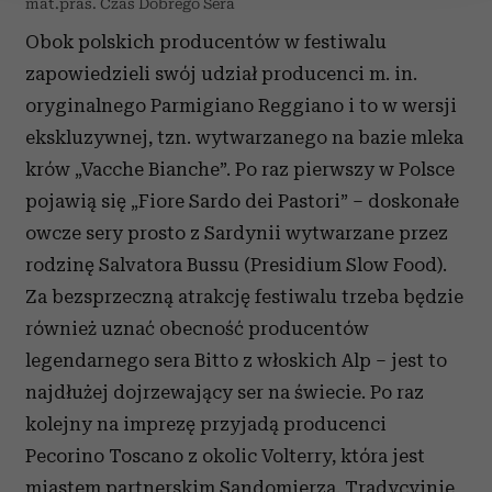
mat.pras. Czas Dobrego Sera
Wykorzystujemy pliki cookie do spersonalizowania treści
Obok polskich producentów w festiwalu
i reklam, aby oferować funkcje społecznościowe i
analizować ruch w naszej witrynie. Informacje o tym, jak
zapowiedzieli swój udział producenci m. in.
korzystasz z naszej witryny, udostępniamy partnerom
oryginalnego Parmigiano Reggiano i to w wersji
społecznościowym, reklamowym i analitycznym.
ekskluzywnej, tzn. wytwarzanego na bazie mleka
Partnerzy mogą połączyć te informacje z innymi danymi
krów „Vacche Bianche”. Po raz pierwszy w Polsce
otrzymanymi od Ciebie lub uzyskanymi podczas
pojawią się „Fiore Sardo dei Pastori” – doskonałe
korzystania z ich usług.
owcze sery prosto z Sardynii wytwarzane przez
rodzinę Salvatora Bussu (Presidium Slow Food).
Za bezsprzeczną atrakcję festiwalu trzeba będzie
również uznać obecność producentów
legendarnego sera Bitto z włoskich Alp – jest to
najdłużej dojrzewający ser na świecie. Po raz
kolejny na imprezę przyjadą producenci
Pecorino Toscano z okolic Volterry, która jest
miastem partnerskim Sandomierza. Tradycyjnie