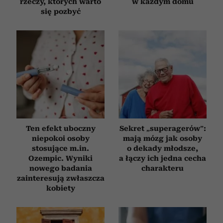
rzeczy, których warto
w każdym domu
się pozbyć
Ten efekt uboczny
Sekret „superagerów”:
niepokoi osoby
mają mózg jak osoby
stosujące m.in.
o dekady młodsze,
Ozempic. Wyniki
a łączy ich jedna cecha
nowego badania
charakteru
zainteresują zwłaszcza
kobiety