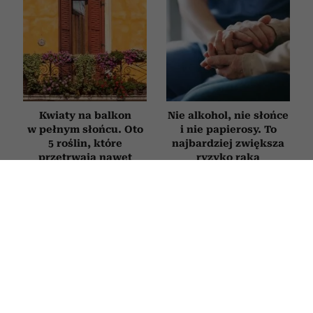
Kwiaty na balkon
Nie alkohol, nie słońce
w pełnym słońcu. Oto
i nie papierosy. To
5 roślin, które
najbardziej zwiększa
przetrwają nawet
ryzyko raka
największe upały
ZDROWIE
Onkolodzy unikają go jak ognia. Ten
popularny produkt z lodówki
drastycznie zwiększa ryzyko