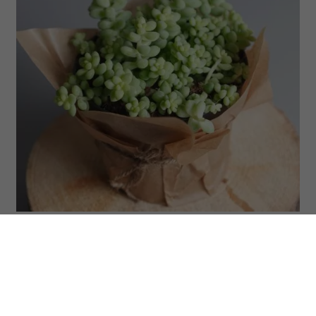
(Fot. fottodk via Getty Images)
ODSŁUCHAJ ARTYKUŁ