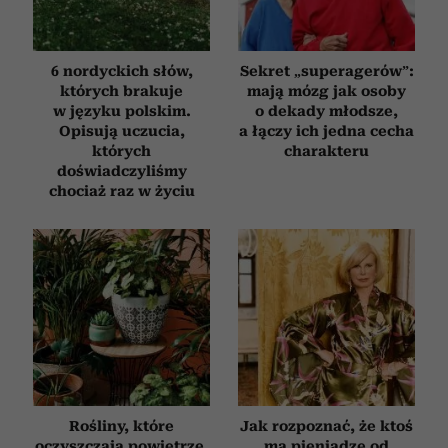
6 nordyckich słów,
Sekret „superagerów”:
których brakuje
mają mózg jak osoby
w języku polskim.
o dekady młodsze,
Opisują uczucia,
a łączy ich jedna cecha
których
charakteru
doświadczyliśmy
chociaż raz w życiu
Rośliny, które
Jak rozpoznać, że ktoś
oczyszczają powietrze.
ma pieniądze od