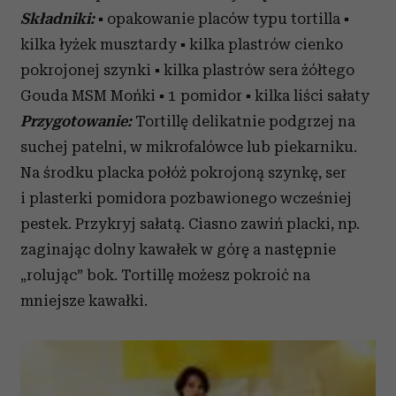
Składniki:
▪ opakowanie placów typu tortilla ▪
kilka łyżek musztardy ▪ kilka plastrów cienko
pokrojonej szynki ▪ kilka plastrów sera żółtego
Gouda MSM Mońki ▪ 1 pomidor ▪ kilka liści sałaty
Przygotowanie:
Tortillę delikatnie podgrzej na
suchej patelni, w mikrofalówce lub piekarniku.
Na środku placka połóż pokrojoną szynkę, ser
i plasterki pomidora pozbawionego wcześniej
pestek. Przykryj sałatą. Ciasno zawiń placki, np.
zaginając dolny kawałek w górę a następnie
„rolując” bok. Tortillę możesz pokroić na
mniejsze kawałki.