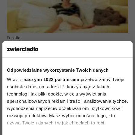
Fotalia
Serowe ciasteczka
Składniki:
Ciasto
▪ 30 dag
mąki ▪ 15 dag margaryny ▪ 2 jajka ▪ 30 dag sera
żółtego Edamskiego MSM Mońki w bloku ▪ sól do
Odpowiedzialne wykorzystanie Twoich danych
smaku
Nadzienie
▪ 15 dag sera żółtego
Wraz z
naszymi 1022 partnerami
przetwarzamy Twoje
Edamskiego MSM Mońki w bloku ▪ 15 dag serka
osobiste dane, np. adres IP, korzystając z takich
czosnkowego ▪ pieprz do smaku ▪ klika płatków
technologii jak pliki cookie, w celu wyświetlania
migdałów (opcjonalnie)
Przygotowanie
spersonalizowanych reklam i treści, analizowania tychże,
wychodzenia naprzeciw oczekiwaniom użytkowników i
Przygotuj ciasto łącząc ze sobą ser żółty starty na
rozwoju produktów. Masz wybór odnośnie tego, kto
tarce o grubych oczkach, mąkę, margarynę, sól i
używa Twoich danych i w jakich celach to robi.
jajka. Zagnieć ciasto i włóż je na 10 minut do