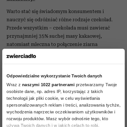
Warto stać się świadomym konsumentem i
nauczyć się odróżniać różne rodzaje czekolad.
Przede wszystkim – czekolada musi zawierać
przynajmniej 35% suchej masy kakaowej,
natomiast mleczna to połączenie ziarna
kakaowego, cukru i mleka. Najważniejszą cechą,
która świadczy o jakości czekolady, jest
procentowa zawartość kakao. Takie produkty
Odpowiedzialne wykorzystanie Twoich danych
znajdziemy w ofercie słodyczy Wawel, w której
Wraz z
naszymi 1022 partnerami
przetwarzamy Twoje
dostępne są zarówno czekolady deserowe z 43%
osobiste dane, np. adres IP, korzystając z takich
zawartością kakao (klasyczne, nadziewane oraz z
technologii jak pliki cookie, w celu wyświetlania
dodatkiem owoców), jak również dobrze już
spersonalizowanych reklam i treści, analizowania tychże,
znana Gorzka Krakowska z 70% zawartością
wychodzenia naprzeciw oczekiwaniom użytkowników i
ziarna kakaowego, czy extra gorzka z zawartością
rozwoju produktów. Masz wybór odnośnie tego, kto
używa Twoich danych i w jakich celach to robi.
nawet 90%.