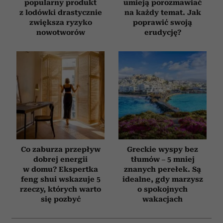
popularny produkt
umieją porozmawiać
z lodówki drastycznie
na każdy temat. Jak
zwiększa ryzyko
poprawić swoją
nowotworów
erudycję?
Co zaburza przepływ
Greckie wyspy bez
dobrej energii
tłumów – 5 mniej
w domu? Ekspertka
znanych perełek. Są
feng shui wskazuje 5
idealne, gdy marzysz
rzeczy, których warto
o spokojnych
się pozbyć
wakacjach