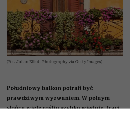
(Fot. Julian Elliott Photography via Getty Images)
Południowy balkon potrafi być
prawdziwym wyzwaniem. W pełnym
słońcu wiele roślin szybko więdnie, traci
kwiaty lub po prostu nie radzi sobie z
wysokimi temperaturami. Na szczęście są