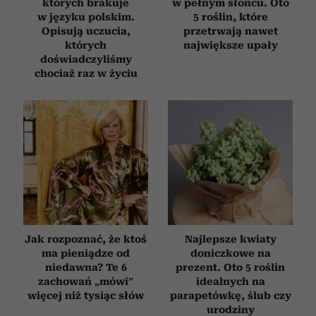
których brakuje
w pełnym słońcu. Oto
w języku polskim.
5 roślin, które
Opisują uczucia,
przetrwają nawet
których
największe upały
doświadczyliśmy
chociaż raz w życiu
Jak rozpoznać, że ktoś
Najlepsze kwiaty
ma pieniądze od
doniczkowe na
niedawna? Te 6
prezent. Oto 5 roślin
zachowań „mówi”
idealnych na
więcej niż tysiąc słów
parapetówkę, ślub czy
urodziny