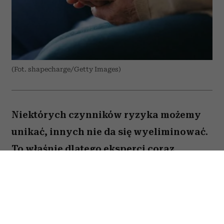
(Fot. shapecharge/Getty Images)
Niektórych czynników ryzyka możemy
unikać, innych nie da się wyeliminować.
To właśnie dlatego eksperci coraz
większą uwagę poświęcają nie tylko
profilaktyce nowotworów, ale także
potrzebom pacjentów, którzy stanowią
dziś najszybciej rosnącą grupę chorych.