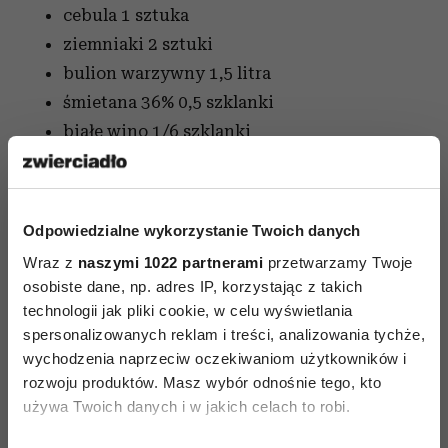
cebula
1 sztuka
ziemniaki
2 sztuki
bulion warzywny
1,5 litra
śmietana 36%
0,5 szklanki
białe wino
1/6 szklanki
przyprawy:
gałka muszkatołowa, pieprz
biały, sól, oliwa
Sposób przygotowania
Odpowiedzialne wykorzystanie Twoich danych
Wraz z
naszymi 1022 partnerami
przetwarzamy Twoje
Cebulę obierz, przekrój wzdłuż i pokrój w
osobiste dane, np. adres IP, korzystając z takich
półksiężyce. Ziemniaki umyj, obierz i pokrój
technologii jak pliki cookie, w celu wyświetlania
w kostkę. W kostkę pokrój również ogórki.
spersonalizowanych reklam i treści, analizowania tychże,
wychodzenia naprzeciw oczekiwaniom użytkowników i
W garnku na 2 łyżkach oliwy zeszklij cebulę
rozwoju produktów. Masz wybór odnośnie tego, kto
dodaj ogórki i zalej bulionem. Gotuj pod
używa Twoich danych i w jakich celach to robi.
przykryciem 30 min.